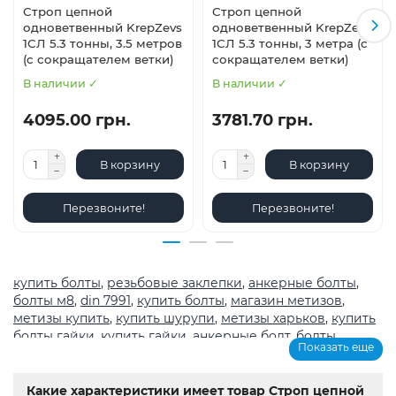
Строп цепной
Строп цепной
одноветвенный KrepZevs
одноветвенный KrepZevs
1СЛ 5.3 тонны, 3.5 метров
1СЛ 5.3 тонны, 3 метра (с
(с сокращателем ветки)
сокращателем ветки)
В наличии ✓
В наличии ✓
4095.00 грн.
3781.70 грн.
В корзину
В корзину
Перезвоните!
Перезвоните!
купить болты
,
резьбовые заклепки
,
анкерные болты
,
болты м8
,
din 7991
,
купить болты
,
магазин метизов
,
метизы купить
,
купить шурупи
,
метизы харьков
,
купить
болты гайки
,
купить гайки
,
анкерные болт
,
болты
,
Показать еще
шурупы
,
метрическая резьба с крупным шагом
,
магазин
крепеж каталог
,
болты из нержавеющей стали купить
,
Мотор-редуктор 3МП
,
Мотор-редукторы МЧ
,
Крановые
Какие характеристики имеет товар Строп цепной