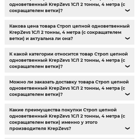
редукторы Ц2
,
Name
,
din 603
,
din 7981
,
анкера
,
заклепки
,
одноветвенный KrepZevs 1СЛ 2 тонны, 4 метра (с
резьбовая заклепка
,
заклепка алюминиевая
,
болт м3
,
сокращателем ветки)?
❯
болт м8 под шестигранник
,
гайка м14
,
din 912
,
болт м8
,
болт м 8
,
din933
,
болт м10
,
болт м6
,
болт м 10
,
din934
,
Какова цена товара Строп цепной одноветвенный
крепеж
,
болт м12 размеры
,
болт м5 под шестигранник
,
KrepZevs 1СЛ 2 тонны, 4 метра (с сокращателем
болт м 18
,
болт м9
,
болт м7 шаг 1
,
болт м14 1.5
,
болт м 9
,
ветки) и актуальна ли она?
❯
болт м 24
,
din 6325
,
din 6799
,
din 11024
,
din 6334
,
din 929
,
дин 912
,
метизы оптом
,
крепеж харьков
,
магазин
крепежа харьков
,
крепежи магазин
,
крепёжный
К какой категории относится товар Строп цепной
магазин
,
магазин болтов
,
гайки и болты
,
болты харьков
,
одноветвенный KrepZevs 1СЛ 2 тонны, 4 метра (с
болты гайки шайбы
,
болты госты
,
стопорные гайки
,
сокращателем ветки)?
❯
магазин метизов киев
,
купить винты
,
болты с гайкой
,
болт нержавійка
,
купить болт м8
,
болт м8 нержавейка
,
Можно ли заказать доставку товара Строп цепной
купить болт м 10
,
купить болты м8
,
болты 10.9
,
гайки
одноветвенный KrepZevs 1СЛ 2 тонны, 4 метра (с
купить
,
болты 8.8
,
винты м8
,
болт нержавеющий м8
,
сокращателем ветки)?
❯
купить болты м10
,
крепежные изделия
,
болты
нержавейка
,
болты киев
Какие преимущества покупки Строп цепной
одноветвенный KrepZevs 1СЛ 2 тонны, 4 метра (с
сокращателем ветки) именно у этого
производителя KrepZevs?
❯