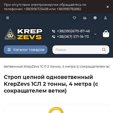
При отсутствии электроэнергии обращайтесь по
телефонам: +380956723458 или +380985782882
+38(095)670-87-46
+38(067) 571-16-73
Каталог товаров
оветвенный KrepZevs 1СЛ 2 тонны, 4 метра (с сокращателем вет
Строп цепной одноветвенный
KrepZevs 1СЛ 2 тонны, 4 метра (с
сокращателем ветки)