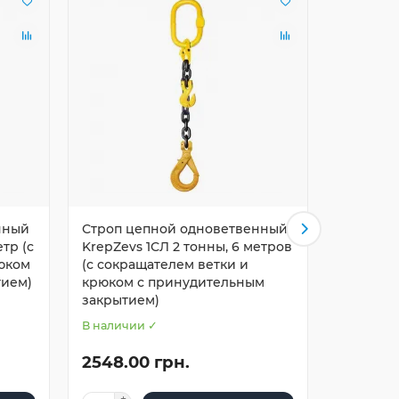
нный
Строп цепной одноветвенный
Строп ц
етр (с
KrepZevs 1СЛ 2 тонны, 6 метров
KrepZevs
юком
(с сокращателем ветки и
метров 
тием)
крюком с принудительным
и крюко
закрытием)
закрыти
В наличии ✓
В наличи
2548.00 грн.
2412.8