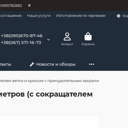
80985782882
 соглашения
Наши услуги
Изготовление по чертежам
Яз
+38(095)670-87-46
+38(067) 571-16-73
Аккаунт
Корзина
такты
Новости и обзоры
щателем ветки и крюком с принудительным закрытием)
 метров (с сокращателем