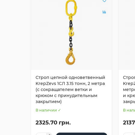
Строп цепной одноветвенный
Стро
KrepZevs 1СЛ 3.15 тонн, 2 метра
KrepZ
(с сокращателем ветки и
метр
крюком с принудительным
и кр
закрытием)
закр
В наличии ✓
В нал
2325.70 грн.
2137