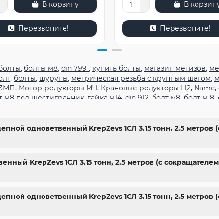
В корзину
В корзин
Перезвоните!
Перезвоните!
болты
,
болты м8
,
din 7991
,
купить болты
,
магазин метизов
,
ме
олт
,
болты
,
шурупы
,
метрическая резьба с крупным шагом
,
м
 3МП
,
Мотор-редукторы МЧ
,
Крановые редукторы Ц2
,
Name
,
т м8 под шестигранник
,
гайка м14
,
din 912
,
болт м8
,
болт м 8
,
гранник
,
болт м 18
,
болт м9
,
болт м7 шаг 1
,
болт м14 1.5
,
болт м
арьков
,
магазин крепежа харьков
,
крепежи магазин
,
крепёж
ты
,
стопорные гайки
,
магазин метизов киев
,
купить винты
,
б
епной одноветвенный KrepZevs 1СЛ 3.15 тонн, 2.5 метров 
ить болты м8
,
болты 10.9
,
гайки купить
,
болты 8.8
,
винты м8
,
ы киев
енный KrepZevs 1СЛ 3.15 тонн, 2.5 метров (с сокращател
цепной одноветвенный KrepZevs 1СЛ 3.15 тонн, 2.5 метров 