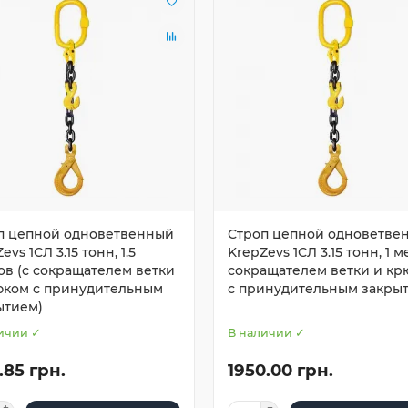
п цепной одноветвенный
Строп цепной одноветве
evs 1СЛ 3.15 тонн, 1.5
KrepZevs 1СЛ 3.15 тонн, 1 м
ов (с сокращателем ветки
сокращателем ветки и кр
юком с принудительным
с принудительным закры
ытием)
ичии ✓
В наличии ✓
.85 грн.
1950.00 грн.