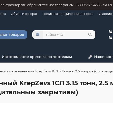
электроэнергии обращайтесь по телефонам: +380956723458 или +3
лата
Обмен и возврат
Политика конфиденциальности
Условия
алог товаров
Изготовление крепежа по чертежам
Наши кон
ной одноветвенный KrepZevs 1СЛ 3.15 тонн, 2.5 метров (с сокра
ный KrepZevs 1СЛ 3.15 тонн, 2.5
дительным закрытием)