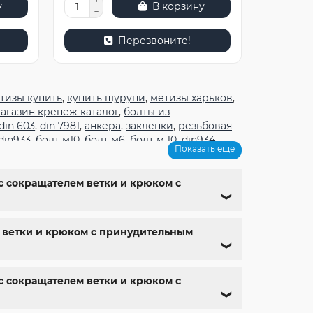
у
В корзину
Перезвоните!
тизы купить
,
купить шурупи
,
метизы харьков
,
агазин крепеж каталог
,
болты из
din 603
,
din 7981
,
анкера
,
заклепки
,
резьбовая
din933
,
болт м10
,
болт м6
,
болт м 10
,
din934
,
Показать еще
 9
,
болт м 24
,
din 6325
,
din 6799
,
din 11024
,
din
ный магазин
,
магазин болтов
,
гайки и болты
,
олты с гайкой
,
болт нержавійка
,
купить болт
(с сокращателем ветки и крюком с
болт нержавеющий м8
,
купить болты м10
,
❯
ем ветки и крюком с принудительным
❯
(с сокращателем ветки и крюком с
❯