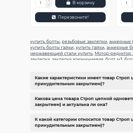
В корзину
Перезвоните!
купить болты
,
резьбовые заклепки
,
анкерные 
купить болты гайки
,
купить гайки
,
анкерные б
нержавеющей стали купить
,
Мотор-редуктор
заклепка
,
заклепка алюминиевая
,
болт м3
,
бол
крепеж
,
болт м12 размеры
,
болт м5 под шести
6334
,
din 929
,
дин 912
,
метизы оптом
,
крепеж х
болты харьков
,
болты гайки шайбы
,
болты гос
Какие характеристики имеет товар Строп ц
м8
,
болт м8 нержавейка
,
купить болт м 10
,
куп
принудительным закрытием)?
крепежные изделия
,
болты нержавейка
,
болт
Какова цена товара Строп цепной одноветв
закрытием) и актуальна ли она?
К какой категории относится товар Строп 
принудительным закрытием)?