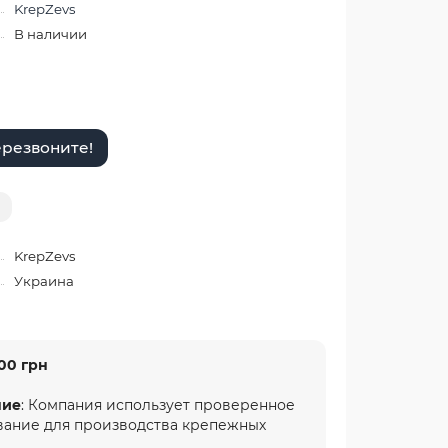
KrepZevs
В наличии
резвоните!
KrepZevs
Украина
00 грн
ние
: Компания использует проверенное
вание для производства крепежных