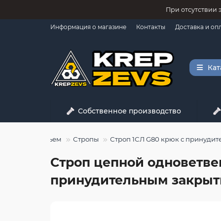
При отсутствии 
Информация о магазине
Контакты
Доставка и оп
Кат
Собственное производство
Грузоподъем
Стропы
Строп 1СЛ G80 крюк с принуди
Строп цепной одноветвен
принудительным закрыт