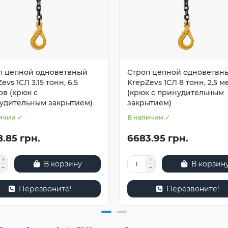
п цепной одноветвный
Строп цепной одноветвн
evs 1СЛ 3.15 тонн, 6.5
KrepZevs 1СЛ 8 тонн, 2.5 м
ов (крюк с
(крюк с принудительным
удительным закрытием)
закрытием)
ичии ✓
В наличии ✓
.85 грн.
6683.95 грн.
В корзину
В корзин
Перезвоните!
Перезвоните!