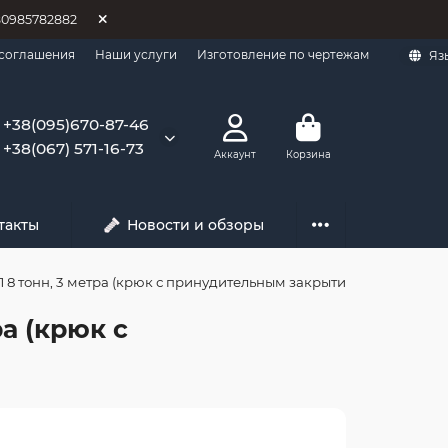
80985782882
 соглашения
Наши услуги
Изготовление по чертежам
Яз
+38(095)670-87-46
+38(067) 571-16-73
Аккаунт
Корзина
такты
Новости и обзоры
 8 тонн, 3 метра (крюк с принудительным закрытием)
а (крюк с