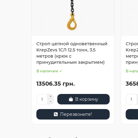
Строп цепной одноветвенный
Стро
KrepZevs 1СЛ 12.5 тонн, 3.5
KrepZ
метров (крюк с
метр
принудительным закрытием)
прин
В наличии ✓
В нал
13506.35 грн.
3658
В корзину
Перезвоните!