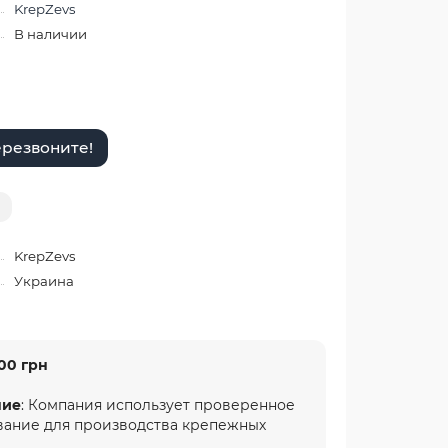
KrepZevs
В наличии
резвоните!
KrepZevs
Украина
00 грн
ние
: Компания использует проверенное
вание для производства крепежных