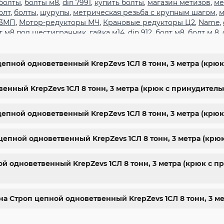
болты
,
болты м8
,
din 7991
,
купить болты
,
магазин метизов
,
ме
олт
,
болты
,
шурупы
,
метрическая резьба с крупным шагом
,
м
 3МП
,
Мотор-редукторы МЧ
,
Крановые редукторы Ц2
,
Name
,
т м8 под шестигранник
,
гайка м14
,
din 912
,
болт м8
,
болт м 8
,
гранник
,
болт м 18
,
болт м9
,
болт м7 шаг 1
,
болт м14 1.5
,
болт м
арьков
,
магазин крепежа харьков
,
крепежи магазин
,
крепёж
ты
,
стопорные гайки
,
магазин метизов киев
,
купить винты
,
б
цепной одноветвенный KrepZevs 1СЛ 8 тонн, 3 метра (крю
ить болты м8
,
болты 10.9
,
гайки купить
,
болты 8.8
,
винты м8
,
ы киев
енный KrepZevs 1СЛ 8 тонн, 3 метра (крюк с принудитель
 цепной одноветвенный KrepZevs 1СЛ 8 тонн, 3 метра (кр
 цепной одноветвенный KrepZevs 1СЛ 8 тонн, 3 метра (кр
 одноветвенный KrepZevs 1СЛ 8 тонн, 3 метра (крюк с п
на Строп цепной одноветвенный KrepZevs 1СЛ 8 тонн, 3 