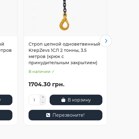
ый
Строп цепной одноветвенный
Строп ц
етров
KrepZevs 1СЛ 2 тонны, 3.5
KrepZevs
метров (крюк с
(крюк с
принудительным закрытием)
закрыти
В наличии ✓
В наличи
1704.30 грн.
6188.0
у
В корзину
Перезвоните!