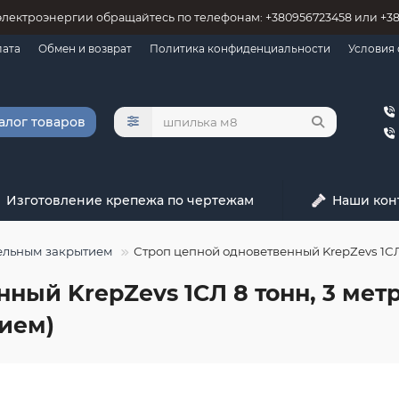
электроэнергии обращайтесь по телефонам: +380956723458 или +3
лата
Обмен и возврат
Политика конфиденциальности
Условия
алог товаров
Изготовление крепежа по чертежам
Наши кон
тельным закрытием
Строп цепной одноветвенный KrepZevs 1СЛ
ный KrepZevs 1СЛ 8 тонн, 3 метр
ием)