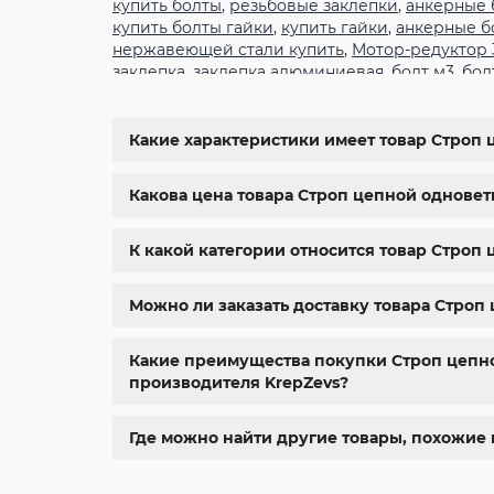
купить болты
,
резьбовые заклепки
,
анкерные 
купить болты гайки
,
купить гайки
,
анкерные б
нержавеющей стали купить
,
Мотор-редуктор
заклепка
,
заклепка алюминиевая
,
болт м3
,
бол
крепеж
,
болт м12 размеры
,
болт м5 под шести
6334
,
din 929
,
дин 912
,
метизы оптом
,
крепеж х
болты харьков
,
болты гайки шайбы
,
болты гос
Какие характеристики имеет товар Строп 
м8
,
болт м8 нержавейка
,
купить болт м 10
,
куп
крепежные изделия
,
болты нержавейка
,
болт
Какова цена товара Строп цепной одноветв
К какой категории относится товар Строп
Можно ли заказать доставку товара Строп
Какие преимущества покупки Строп цепной
производителя KrepZevs?
Где можно найти другие товары, похожие 