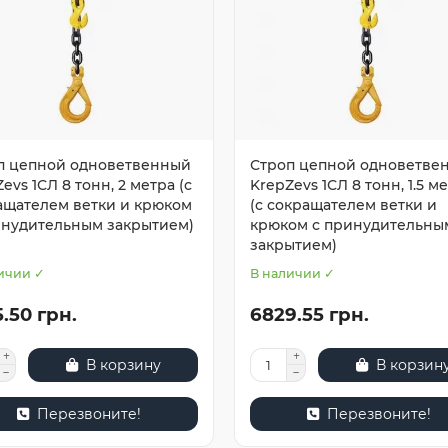
п цепной одноветвенный
Строп цепной одноветве
evs 1СЛ 8 тонн, 2 метра (с
KrepZevs 1СЛ 8 тонн, 1.5 м
ащателем ветки и крюком
(с сокращателем ветки и
инудительным закрытием)
крюком с принудительны
закрытием)
ичии ✓
В наличии ✓
.50 грн.
6829.55 грн.
В корзину
В корзин
Перезвоните!
Перезвоните!