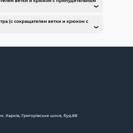
щателем ветки и крюком с принудительным
❯
тра (с сокращателем ветки и крюком с
❯
 м. Харків, Григорівське шосе, буд.88