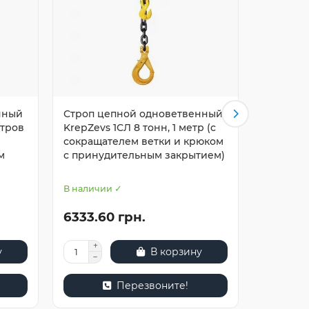
нный
Строп цепной одноветвенный
Строп ц
етров
KrepZevs 1СЛ 8 тонн, 1 метр (с
KrepZevs
сокращателем ветки и крюком
метров 
м
с принудительным закрытием)
и крюко
закрыти
В наличии ✓
В наличи
6333.60 грн.
7216.3
у
В корзину
Перезвоните!