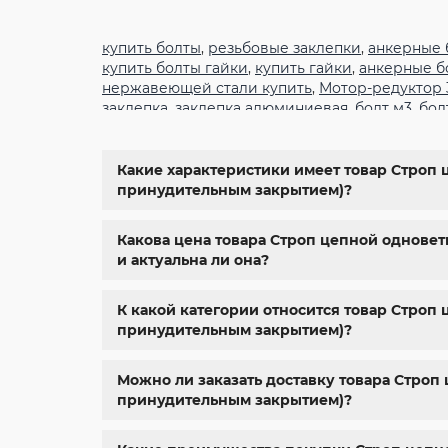
купить болты
,
резьбовые заклепки
,
анкерные 
купить болты гайки
,
купить гайки
,
анкерные б
нержавеющей стали купить
,
Мотор-редуктор
заклепка
,
заклепка алюминиевая
,
болт м3
,
бол
крепеж
,
болт м12 размеры
,
болт м5 под шести
6334
,
din 929
,
дин 912
,
метизы оптом
,
крепеж х
болты харьков
,
болты гайки шайбы
,
болты гос
Какие характеристики имеет товар Строп ц
м8
,
болт м8 нержавейка
,
купить болт м 10
,
куп
принудительным закрытием)?
крепежные изделия
,
болты нержавейка
,
болт
Какова цена товара Строп цепной одновет
и актуальна ли она?
К какой категории относится товар Строп 
принудительным закрытием)?
Можно ли заказать доставку товара Строп 
принудительным закрытием)?