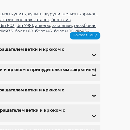
тизы купить
,
купить шурупи
,
метизы харьков
,
агазин крепеж каталог
,
болты из
din 603
,
din 7981
,
анкера
,
заклепки
,
резьбовая
din933
,
болт м10
,
болт м6
,
болт м 10
,
din934
,
Показать еще
 9
,
болт м 24
,
din 6325
,
din 6799
,
din 11024
,
din
ный магазин
,
магазин болтов
,
гайки и болты
,
олты с гайкой
,
болт нержавійка
,
купить болт
кращателем ветки и крюком с
болт нержавеющий м8
,
купить болты м10
,
❯
тки и крюком с принудительным закрытием)
❯
кращателем ветки и крюком с
❯
окращателем ветки и крюком с
❯