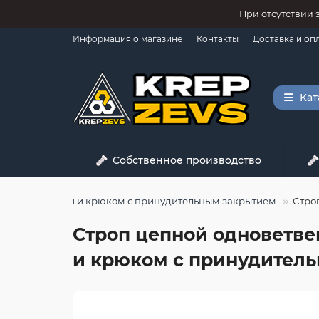
При отсутствии 
Информация о магазине
Контакты
Доставка и оп
Кат
Собственное производство
ращателем ветки и крюком с принудительным закрытием
Стро
Строп цепной одноветвен
и крюком с принудител