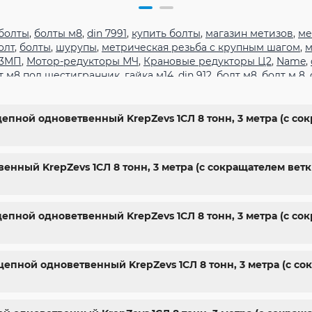
болты
,
болты м8
,
din 7991
,
купить болты
,
магазин метизов
,
ме
олт
,
болты
,
шурупы
,
метрическая резьба с крупным шагом
,
м
 3МП
,
Мотор-редукторы МЧ
,
Крановые редукторы Ц2
,
Name
,
т м8 под шестигранник
,
гайка м14
,
din 912
,
болт м8
,
болт м 8
,
гранник
,
болт м 18
,
болт м9
,
болт м7 шаг 1
,
болт м14 1.5
,
болт м
арьков
,
магазин крепежа харьков
,
крепежи магазин
,
крепёж
ты
,
стопорные гайки
,
магазин метизов киев
,
купить винты
,
б
епной одноветвенный KrepZevs 1СЛ 8 тонн, 3 метра (с со
ить болты м8
,
болты 10.9
,
гайки купить
,
болты 8.8
,
винты м8
,
ы киев
венный KrepZevs 1СЛ 8 тонн, 3 метра (с сокращателем ве
цепной одноветвенный KrepZevs 1СЛ 8 тонн, 3 метра (с со
цепной одноветвенный KrepZevs 1СЛ 8 тонн, 3 метра (с с