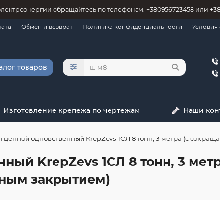
электроэнергии обращайтесь по телефонам: +380956723458 или +3
лата
Обмен и возврат
Политика конфиденциальности
Условия
алог товаров
Изготовление крепежа по чертежам
Наши кон
п цепной одноветвенный KrepZevs 1СЛ 8 тонн, 3 метра (с сокра
ный KrepZevs 1СЛ 8 тонн, 3 мет
ьным закрытием)