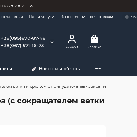
80985782882
 соглашения
Наши услуги
Изготовление по чертежам
Яз
+38(095)670-87-46
+38(067) 571-16-73
Аккаунт
Корзина
такты
Новости и обзоры
щателем ветки и крюком с принудительным закрытием)
ра (с сокращателем ветки