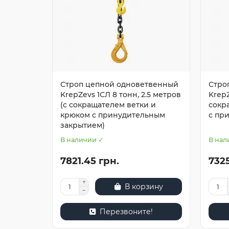
Строп цепной одноветвенный
Стро
KrepZevs 1СЛ 8 тонн, 2.5 метров
KrepZ
(с сокращателем ветки и
сокр
крюком с принудительным
с пр
закрытием)
В наличии ✓
В нал
7821.45 грн.
7325
В корзину
Перезвоните!