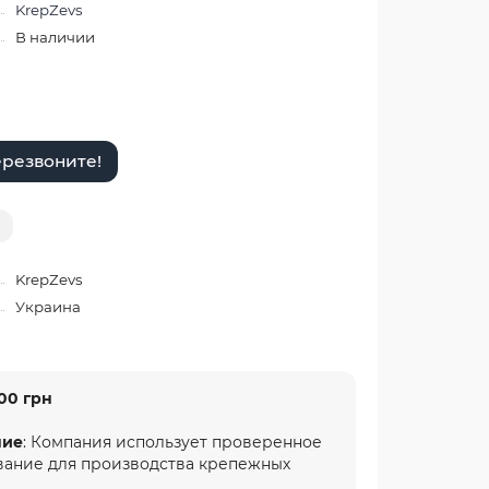
KrepZevs
В наличии
резвоните!
KrepZevs
Украина
00 грн
ние
: Компания использует проверенное
вание для производства крепежных