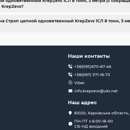
 одноветвенный KrepZevs 1СЛ 8 тонн, 3 метра (с сокра
 KrepZevs?
на Строп цепной одноветвенный KrepZevs 1СЛ 8 тонн, 3 ме
Наши контакты
+38(095)670-87-46
+38(067) 571-16-73
Viber
info.krepzevs@ukr.net
Наш адрес
61020, Харківська область,
ПН-ПТ з 8.00-18-00
СБ-НД вихідний