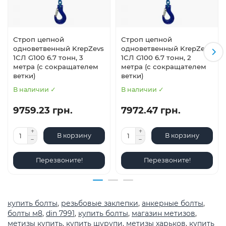
Строп цепной
Строп цепной
одноветвенный KrepZevs
одноветвенный KrepZevs
1СЛ G100 6.7 тонн, 3
1СЛ G100 6.7 тонн, 2
метра (с сокращателем
метра (с сокращателем
ветки)
ветки)
В наличии ✓
В наличии ✓
9759.23 грн.
7972.47 грн.
В корзину
В корзину
Перезвоните!
Перезвоните!
купить болты
,
резьбовые заклепки
,
анкерные болты
,
болты м8
,
din 7991
,
купить болты
,
магазин метизов
,
метизы купить
,
купить шурупи
,
метизы харьков
,
купить