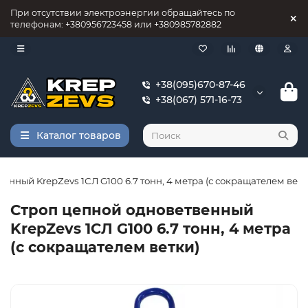
При отсутствии электроэнергии обращайтесь по
телефонам: +380956723458 или +380985782882
+38(095)670-87-46
+38(067) 571-16-73
Каталог товаров
енный KrepZevs 1СЛ G100 6.7 тонн, 4 метра (с сокращателем ветк
Строп цепной одноветвенный
KrepZevs 1СЛ G100 6.7 тонн, 4 метра
(с сокращателем ветки)