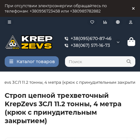
При отсутствии электроэнергии обращайтесь по
телефонам: +380956723458 или +380985782882
+38(095)670-87-46
+38(067) 571-16-73
Каталог товаров
Zevs 3СЛ 11.2 тонны, 4 метра (крюк с принудительным закрытие
Строп цепной трехветочный
KrepZevs 3СЛ 11.2 тонны, 4 метра
(крюк с принудительным
закрытием)