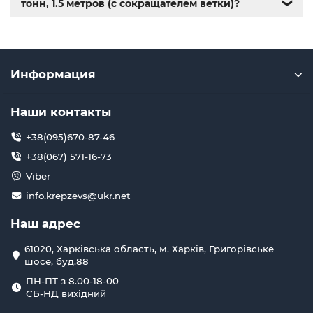
тонн, 1.5 метров (с сокращателем ветки)?
❯
Информация
Наши контакты
+38(095)670-87-46
+38(067) 571-16-73
Viber
info.krepzevs@ukr.net
Наш адрес
61020, Харківська область, м. Харків, Григорівське
шосе, буд.88
ПН-ПТ з 8.00-18-00
СБ-НД вихідний