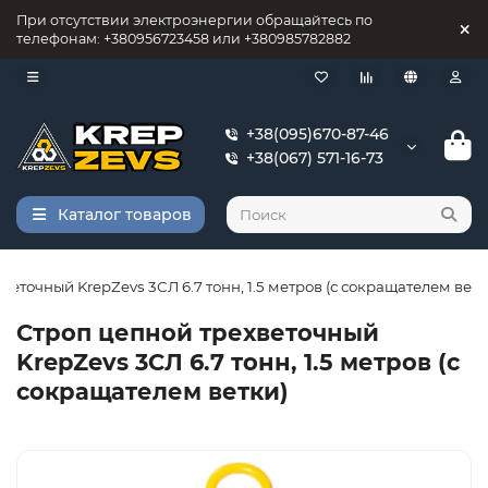
При отсутствии электроэнергии обращайтесь по
телефонам: +380956723458 или +380985782882
+38(095)670-87-46
+38(067) 571-16-73
Каталог товаров
веточный KrepZevs 3СЛ 6.7 тонн, 1.5 метров (с сокращателем ветк
Строп цепной трехветочный
KrepZevs 3СЛ 6.7 тонн, 1.5 метров (с
сокращателем ветки)