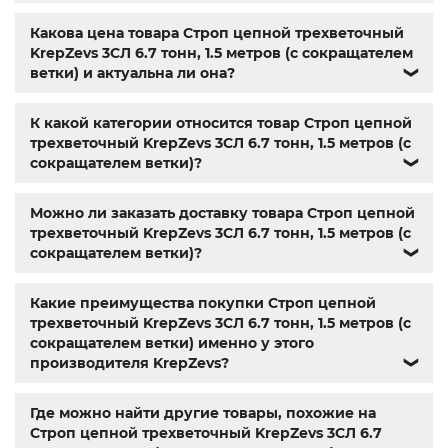
болт м8 под шестигранник
,
гайка м14
,
din 912
,
болт м8
,
болт м 8
,
din933
,
болт м10
,
болт м6
,
болт м 10
,
din934
,
Какова цена товара Строп цепной трехветочный
крепеж
,
болт м12 размеры
,
болт м5 под шестигранник
,
KrepZevs 3СЛ 6.7 тонн, 1.5 метров (с сокращателем
болт м 18
,
болт м9
,
болт м7 шаг 1
,
болт м14 1.5
,
болт м 9
,
ветки) и актуальна ли она?
❯
болт м 24
,
din 6325
,
din 6799
,
din 11024
,
din 6334
,
din 929
,
дин 912
,
метизы оптом
,
крепеж харьков
,
магазин
крепежа харьков
,
крепежи магазин
,
крепёжный
К какой категории относится товар Строп цепной
магазин
,
магазин болтов
,
гайки и болты
,
болты харьков
,
трехветочный KrepZevs 3СЛ 6.7 тонн, 1.5 метров (с
болты гайки шайбы
,
болты госты
,
стопорные гайки
,
сокращателем ветки)?
❯
магазин метизов киев
,
купить винты
,
болты с гайкой
,
болт нержавійка
,
купить болт м8
,
болт м8 нержавейка
,
Можно ли заказать доставку товара Строп цепной
купить болт м 10
,
купить болты м8
,
болты 10.9
,
гайки
трехветочный KrepZevs 3СЛ 6.7 тонн, 1.5 метров (с
купить
,
болты 8.8
,
винты м8
,
болт нержавеющий м8
,
сокращателем ветки)?
❯
купить болты м10
,
крепежные изделия
,
болты
нержавейка
,
болты киев
Какие преимущества покупки Строп цепной
трехветочный KrepZevs 3СЛ 6.7 тонн, 1.5 метров (с
сокращателем ветки) именно у этого
производителя KrepZevs?
❯
Где можно найти другие товары, похожие на
Строп цепной трехветочный KrepZevs 3СЛ 6.7