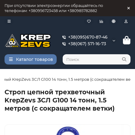
При отсутствии электроэнергии обращайтесь по
телефонам: +380956723458 или +380985782882
+38(095)670-87-46
+38(067) 571-16-73
Каталог товаров
ный KrepZevs 3СЛ G100 14 тонн, 1.5 метров (с сокращателем ветк
Строп цепной трехветочный
KrepZevs 3СЛ G100 14 тонн, 1.5
метров (с сокращателем ветки)