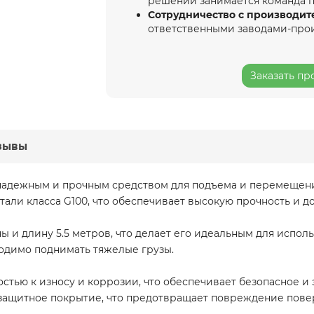
решений занимается команда 
Сотрудничество с производит
ответственными заводами-про
Заказать пр
зывы
 надежным и прочным средством для подъема и перемещени
тали класса G100, что обеспечивает высокую прочность и д
ны и длину 5.5 метров, что делает его идеальным для испол
бходимо поднимать тяжелые грузы.
остью к износу и коррозии, что обеспечивает безопасное 
защитное покрытие, что предотвращает повреждение повер