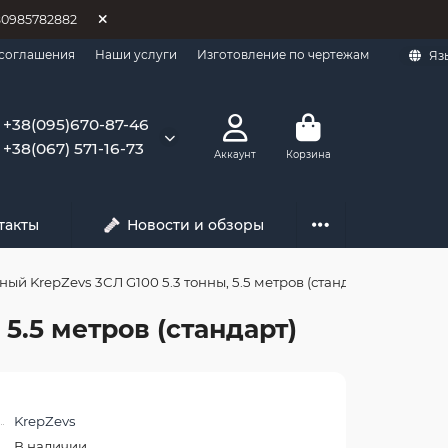
80985782882
 соглашения
Наши услуги
Изготовление по чертежам
Яз
+38(095)670-87-46
+38(067) 571-16-73
Аккаунт
Корзина
такты
Новости и обзоры
ый KrepZevs 3СЛ G100 5.3 тонны, 5.5 метров (стандарт)
5.5 метров (стандарт)
KrepZevs
В наличии