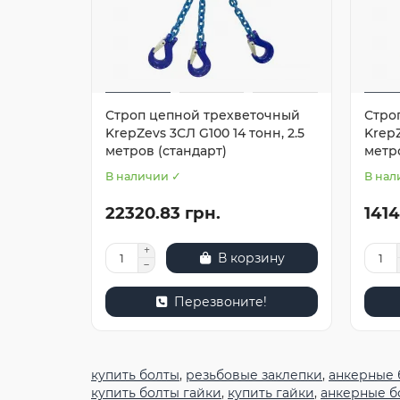
Строп цепной трехветочный
Стро
KrepZevs 3СЛ G100 14 тонн, 2.5
KrepZ
метров (стандарт)
метро
В наличии ✓
В нал
22320.83 грн.
1414
В корзину
Перезвоните!
купить болты
,
резьбовые заклепки
,
анкерные 
купить болты гайки
,
купить гайки
,
анкерные б