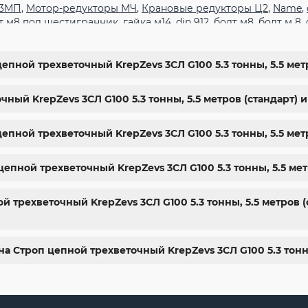
 3МП
,
Мотор-редукторы МЧ
,
Крановые редукторы Ц2
,
Name
,
т м8 под шестигранник
,
гайка м14
,
din 912
,
болт м8
,
болт м 8
,
гранник
,
болт м 18
,
болт м9
,
болт м7 шаг 1
,
болт м14 1.5
,
болт м
арьков
,
магазин крепежа харьков
,
крепежи магазин
,
крепёж
ты
,
стопорные гайки
,
магазин метизов киев
,
купить винты
,
б
епной трехветочный KrepZevs 3СЛ G100 5.3 тонны, 5.5 мет
ить болты м8
,
болты 10.9
,
гайки купить
,
болты 8.8
,
винты м8
,
ы киев
ный KrepZevs 3СЛ G100 5.3 тонны, 5.5 метров (стандарт) и
епной трехветочный KrepZevs 3СЛ G100 5.3 тонны, 5.5 мет
епной трехветочный KrepZevs 3СЛ G100 5.3 тонны, 5.5 мет
трехветочный KrepZevs 3СЛ G100 5.3 тонны, 5.5 метров (
а Строп цепной трехветочный KrepZevs 3СЛ G100 5.3 тонны