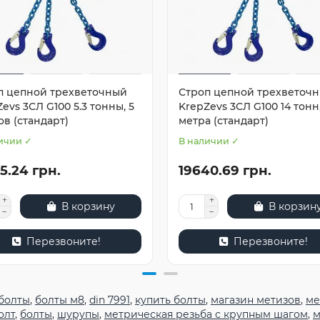
п цепной трехветочный
Строп цепной трехветоч
evs 3СЛ G100 5.3 тонны, 5
KrepZevs 3СЛ G100 14 тонн,
в (стандарт)
метра (стандарт)
ичии ✓
В наличии ✓
5.24 грн.
19640.69 грн.
В корзину
В корзин
Перезвоните!
Перезвоните!
болты
,
болты м8
,
din 7991
,
купить болты
,
магазин метизов
,
ме
олт
,
болты
,
шурупы
,
метрическая резьба с крупным шагом
,
м