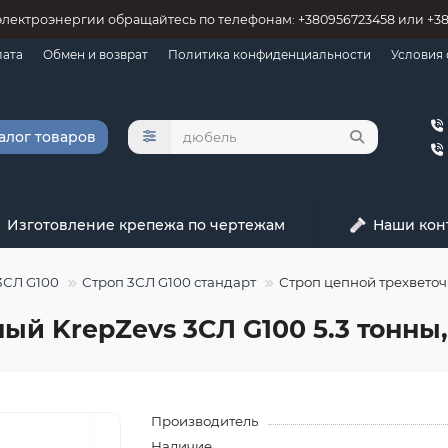
электроэнергии обращайтесь по телефонам: +380956723458 или +3
лата
Обмен и возврат
Политика конфиденциальности
Условия
алог товаров
Изготовление крепежа по чертежам
Наши кон
3СЛ G100
Строп 3СЛ G100 стандарт
Строп цепной трехветочн
й KrepZevs 3СЛ G100 5.3 тонны, 
Производитель
Наличие