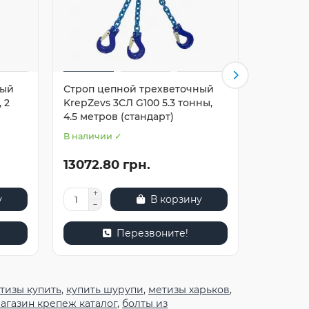
ный
Строп цепной трехветочный
Строп ц
 2
KrepZevs 3СЛ G100 5.3 тонны,
KrepZevs 
4.5 метров (стандарт)
метров (
В наличии ✓
В наличи
13072.80 грн.
16960.
у
В корзину
Перезвоните!
тизы купить
,
купить шурупи
,
метизы харьков
,
агазин крепеж каталог
,
болты из