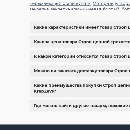
нержавеющей стали купить
,
Мотор-редуктор
заклепка
,
заклепка алюминиевая
,
болт м3
,
бол
крепеж
,
болт м12 размеры
,
болт м5 под шести
6334
,
din 929
,
дин 912
,
метизы оптом
,
крепеж х
болты харьков
,
болты гайки шайбы
,
болты гос
Какие характеристики имеет товар Строп ц
м8
,
болт м8 нержавейка
,
купить болт м 10
,
куп
крепежные изделия
,
болты нержавейка
,
болт
Какова цена товара Строп цепной трехветоч
К какой категории относится товар Строп ц
Можно ли заказать доставку товара Строп ц
Какие преимущества покупки Строп цепной 
KrepZevs?
Где можно найти другие товары, похожие н