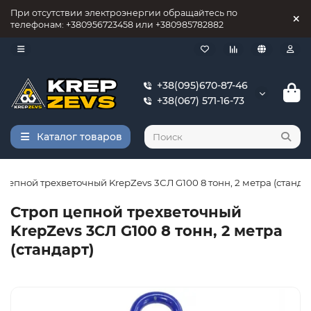
При отсутствии электроэнергии обращайтесь по
телефонам: +380956723458 или +380985782882
+38(095)670-87-46
+38(067) 571-16-73
Каталог товаров
 цепной трехветочный KrepZevs 3СЛ G100 8 тонн, 2 метра (станда
Строп цепной трехветочный
KrepZevs 3СЛ G100 8 тонн, 2 метра
(стандарт)