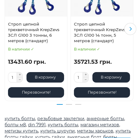
Строп цепной
Строп цепной
трехветочный KrepZevs
трехветочный KrepZevs
3СЛ G100 3 тонны, 6
3СЛ G100 14 тонн, 5
метров (стандарт)
метров (стандарт)
В наличии ✓
В наличии ✓
13431.60 грн.
35721.53 грн.
В корзину
В корзину
Перезвоните!
Перезвоните!
купить болты
,
резьбовые заклепки
,
анкерные болты
,
болты м8
,
din 7991
,
купить болты
,
магазин метизов
,
метизы купить
,
купить шурупи
,
метизы харьков
,
купить
болты гайки
,
купить гайки
,
анкерные болт
,
болты
,