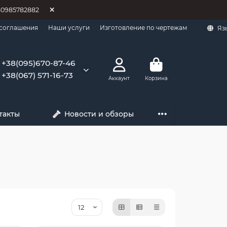
80985782882
 соглашения
Наши услуги
Изготовление по чертежам
Яз
+38(095)670-87-46
+38(067) 571-16-73
Аккаунт
Корзина
такты
Новости и обзоры