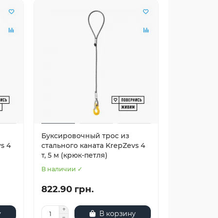
Буксировочный трос из
s 4
стального каната KrepZevs 4
т, 5 м (крюк-петля)
В наличии ✓
822.90 грн.
у
В корзину