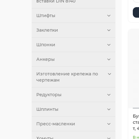
вставки DIN 8140
Штифты
Заклепки
Шпонки
Анкеры
Изготовление крепежа по
чертежам
Редукторы
Шплинты
Бу
ст
Пресс-масленки
т,
В 
Хомуты