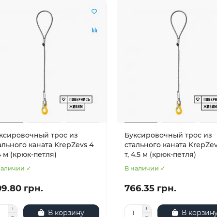
ксировочный трос из
Буксировочный трос из
ального каната KrepZevs 4
стального каната KrepZev
 4 м (крюк-петля)
т, 4.5 м (крюк-петля)
наличии ✓
В наличии ✓
9.80 грн.
766.35 грн.
В корзину
В корзин