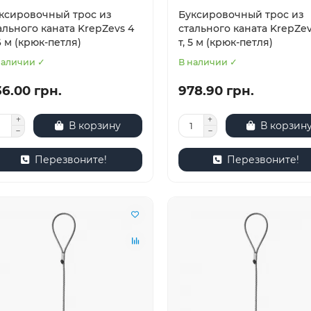
ксировочный трос из
Буксировочный трос из
ального каната KrepZevs 4
стального каната KrepZev
 6 м (крюк-петля)
т, 5 м (крюк-петля)
наличии ✓
В наличии ✓
6.00 грн.
978.90 грн.
В корзину
В корзин
Перезвоните!
Перезвоните!