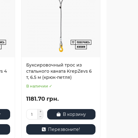
Буксировочный трос из
s 4
стального каната KrepZevs 6
т, 6.5 м (крюк-петля)
В наличии ✓
1181.70 грн.
у
В корзину
Перезвоните!