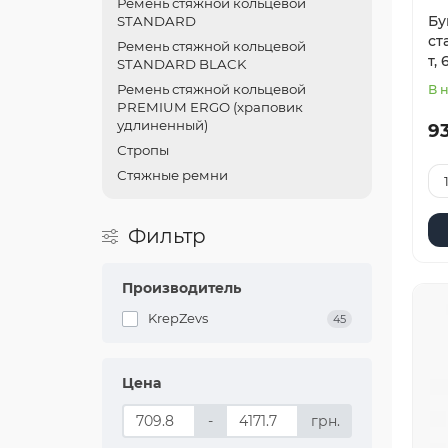
Ремень стяжной кольцевой
Бу
STANDARD
ст
Ремень стяжной кольцевой
т,
STANDARD BLACK
Ремень стяжной кольцевой
В 
PREMIUM ERGO (храповик
удлиненный)
93
Стропы
Стяжные ремни
Фильтр
Производитель
KrepZevs
45
Цена
-
грн.