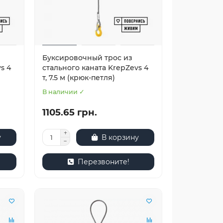
Буксировочный трос из
s 4
стального каната KrepZevs 4
т, 7.5 м (крюк-петля)
В наличии ✓
1105.65 грн.
у
В корзину
Перезвоните!