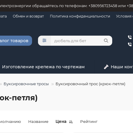
электроэнергии обращайтесь по телефонам: +380956723458 или +3
лата
Обмен и возврат
Политика конфиденциальности
Условия
алог товаров
Изготовление крепежа по чертежам
Наши кон
Буксировочные тросы
Буксировочный трос (крюк-петля)
юк-петля)
молчанию
Название
Цена
Рейтинг