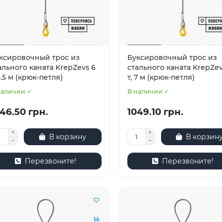
ксировочный трос из
Буксировочный трос из
ального каната KrepZevs 6
стального каната KrepZev
 5.5 м (крюк-петля)
т, 7 м (крюк-петля)
наличии ✓
В наличии ✓
46.50 грн.
1049.10 грн.
В корзину
В корзин
Перезвоните!
Перезвоните!