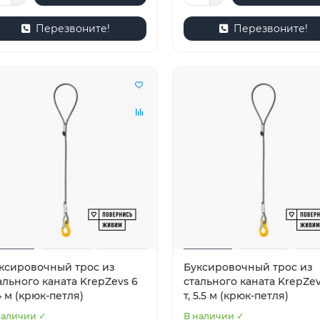
Перезвоните!
Перезвоните!
ксировочный трос из
Буксировочный трос из
ального каната KrepZevs 6
стального каната KrepZev
 4 м (крюк-петля)
т, 5.5 м (крюк-петля)
наличии ✓
В наличии ✓