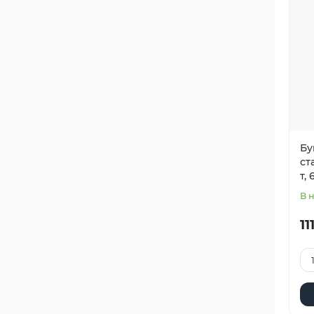
Бу
ст
т,
В 
11