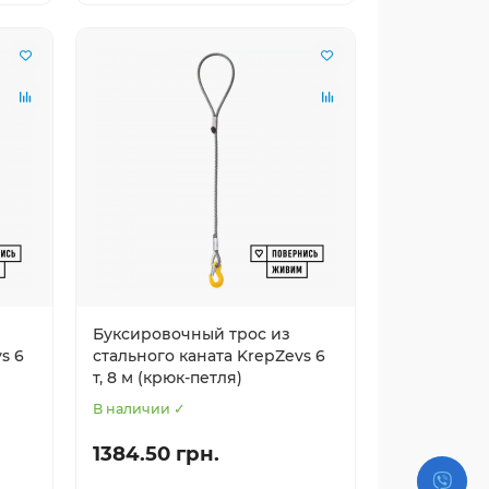
Буксировочный трос из
s 6
стального каната KrepZevs 6
т, 8 м (крюк-петля)
В наличии ✓
1384.50 грн.