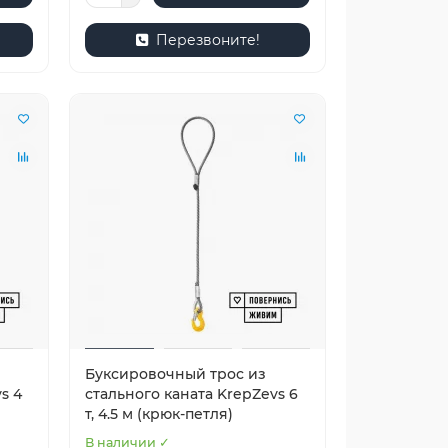
Перезвоните!
Буксировочный трос из
s 4
стального каната KrepZevs 6
т, 4.5 м (крюк-петля)
В наличии ✓