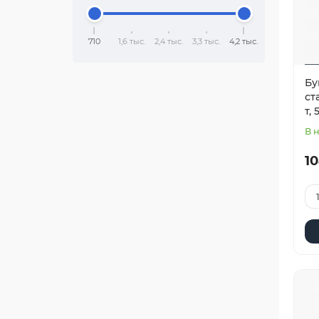
710
1,6 тыс.
2,4 тыс.
3,3 тыс.
4,2 тыс.
Бу
ст
т,
В 
10