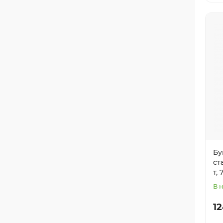
Бу
ст
т,
В 
12