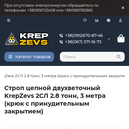
При отсутствии электроэнергии обращайтесь по
телефонам: +380956723458 или +380985782882
+38(095)670-87-46
+38(067) 571-16-73
Каталог товаров
epZevs 2СЛ 2.8 тонн, 3 метра (крюк с принудительным закрытие
Строп цепной двухветочный
KrepZevs 2СЛ 2.8 тонн, 3 метра
(крюк с принудительным
закрытием)