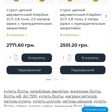
Строп цепной
Строп цепной
двухветочный KrepZevs
двухветочный KrepZevs
2СЛ 2.8 тонн, 2.5 метров
2СЛ 2.8 тонн, 2 метра
(крюк с принудительным
(крюк с принудительным
закрытием)
закрытием)
В наличии ✓
В наличии ✓
2771.60 грн.
2501.20 грн.
В корзину
В корзину
Перезвоните!
Перезвоните!
купить болты
,
резьбовые заклепки
,
анкерные болты
,
болты м8
,
din 7991
,
купить болты
,
магазин метизов
,
метизы купить
,
купить шурупи
,
метизы харьков
,
купить
болты гайки
,
купить гайки
,
анкерные болт
,
болты
,
Показать еще
шурупы
,
метрическая резьба с крупным шагом
,
магазин