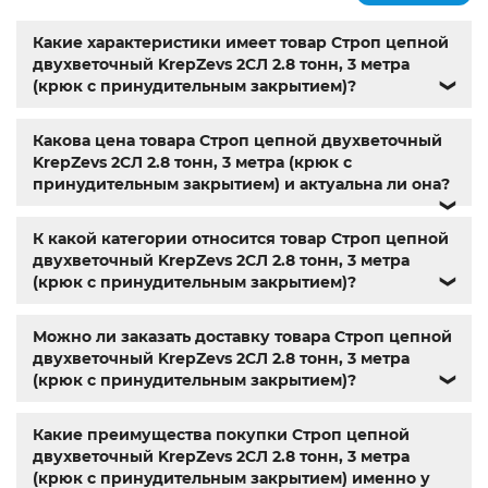
крепеж каталог
,
болты из нержавеющей стали купить
,
Мотор-редуктор 3МП
,
Мотор-редукторы МЧ
,
Крановые
Какие характеристики имеет товар Строп цепной
редукторы Ц2
,
Name
,
din 603
,
din 7981
,
анкера
,
заклепки
,
двухветочный KrepZevs 2СЛ 2.8 тонн, 3 метра
резьбовая заклепка
,
заклепка алюминиевая
,
болт м3
,
(крюк с принудительным закрытием)?
❯
болт м8 под шестигранник
,
гайка м14
,
din 912
,
болт м8
,
болт м 8
,
din933
,
болт м10
,
болт м6
,
болт м 10
,
din934
,
Какова цена товара Строп цепной двухветочный
крепеж
,
болт м12 размеры
,
болт м5 под шестигранник
,
KrepZevs 2СЛ 2.8 тонн, 3 метра (крюк с
болт м 18
,
болт м9
,
болт м7 шаг 1
,
болт м14 1.5
,
болт м 9
,
принудительным закрытием) и актуальна ли она?
болт м 24
,
din 6325
,
din 6799
,
din 11024
,
din 6334
,
din 929
,
❯
дин 912
,
метизы оптом
,
крепеж харьков
,
магазин
крепежа харьков
,
крепежи магазин
,
крепёжный
К какой категории относится товар Строп цепной
магазин
,
магазин болтов
,
гайки и болты
,
болты харьков
,
двухветочный KrepZevs 2СЛ 2.8 тонн, 3 метра
болты гайки шайбы
,
болты госты
,
стопорные гайки
,
(крюк с принудительным закрытием)?
❯
магазин метизов киев
,
купить винты
,
болты с гайкой
,
болт нержавійка
,
купить болт м8
,
болт м8 нержавейка
,
Можно ли заказать доставку товара Строп цепной
купить болт м 10
,
купить болты м8
,
болты 10.9
,
гайки
двухветочный KrepZevs 2СЛ 2.8 тонн, 3 метра
купить
,
болты 8.8
,
винты м8
,
болт нержавеющий м8
,
(крюк с принудительным закрытием)?
❯
купить болты м10
,
крепежные изделия
,
болты
нержавейка
,
болты киев
Какие преимущества покупки Строп цепной
двухветочный KrepZevs 2СЛ 2.8 тонн, 3 метра
(крюк с принудительным закрытием) именно у