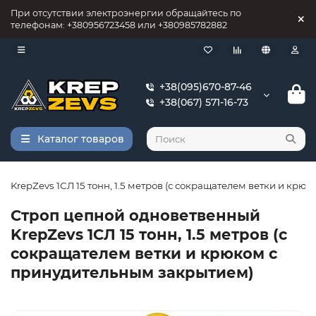
При отсутствии электроэнергии обращайтесь по
телефонам: +380956723458 или +380985782882
+38(095)670-87-46
+38(067) 571-16-73
Каталог товаров
 KrepZevs 1СЛ 15 тонн, 1.5 метров (с сокращателем ветки и кр
Строп цепной одноветвенный
KrepZevs 1СЛ 15 тонн, 1.5 метров (с
сокращателем ветки и крюком с
принудительным закрытием)