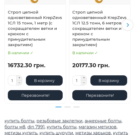
Строп цепной
Строп цепной
одноветвенный KrepZevs
одноветвенный KrepZevs
1СЛ 15 тонн, 1 метр (с
1СЛ 12.5 тонн, 6 метров (с
сокращателем ветки и
сокращателем ветки и
крюком с
крюком с
принудительным
принудительным
закрытием)
закрытием)
В наличии ✓
В наличии ✓
16732.30 грн.
20177.30 грн.
В корзину
В корзину
Перезвоните!
Перезвоните!
купить болты
,
резьбовые заклепки
,
анкерные болты
,
болты м8
,
din 7991
,
купить болты
,
магазин метизов
,
метизы купить
,
купить шурупи
,
метизы харьков
,
купить