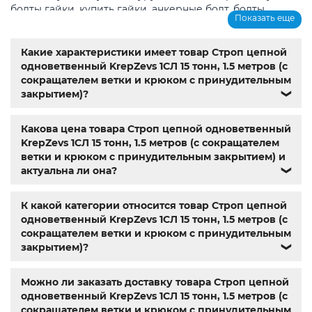
болты гайки
,
купить гайки
,
анкерные болт
,
болты
,
Показать еще
шурупы
,
метрическая резьба с крупным шагом
,
магазин
крепеж каталог
,
болты из нержавеющей стали купить
,
Мотор-редуктор 3МП
,
Мотор-редукторы МЧ
,
Крановые
Какие характеристики имеет товар Строп цепной
редукторы Ц2
,
Name
,
din 603
,
din 7981
,
анкера
,
заклепки
,
одноветвенный KrepZevs 1СЛ 15 тонн, 1.5 метров (с
резьбовая заклепка
,
заклепка алюминиевая
,
болт м3
,
сокращателем ветки и крюком с принудительным
болт м8 под шестигранник
,
гайка м14
,
din 912
,
болт м8
,
закрытием)?
❯
болт м 8
,
din933
,
болт м10
,
болт м6
,
болт м 10
,
din934
,
крепеж
,
болт м12 размеры
,
болт м5 под шестигранник
,
Какова цена товара Строп цепной одноветвенный
болт м 18
,
болт м9
,
болт м7 шаг 1
,
болт м14 1.5
,
болт м 9
,
KrepZevs 1СЛ 15 тонн, 1.5 метров (с сокращателем
болт м 24
,
din 6325
,
din 6799
,
din 11024
,
din 6334
,
din 929
,
ветки и крюком с принудительным закрытием) и
дин 912
,
метизы оптом
,
крепеж харьков
,
магазин
актуальна ли она?
❯
крепежа харьков
,
крепежи магазин
,
крепёжный
магазин
,
магазин болтов
,
гайки и болты
,
болты харьков
,
болты гайки шайбы
,
болты госты
,
стопорные гайки
,
К какой категории относится товар Строп цепной
магазин метизов киев
,
купить винты
,
болты с гайкой
,
одноветвенный KrepZevs 1СЛ 15 тонн, 1.5 метров (с
болт нержавійка
,
купить болт м8
,
болт м8 нержавейка
,
сокращателем ветки и крюком с принудительным
купить болт м 10
,
купить болты м8
,
болты 10.9
,
гайки
закрытием)?
❯
купить
,
болты 8.8
,
винты м8
,
болт нержавеющий м8
,
купить болты м10
,
крепежные изделия
,
болты
Можно ли заказать доставку товара Строп цепной
нержавейка
,
болты киев
одноветвенный KrepZevs 1СЛ 15 тонн, 1.5 метров (с
сокращателем ветки и крюком с принудительным