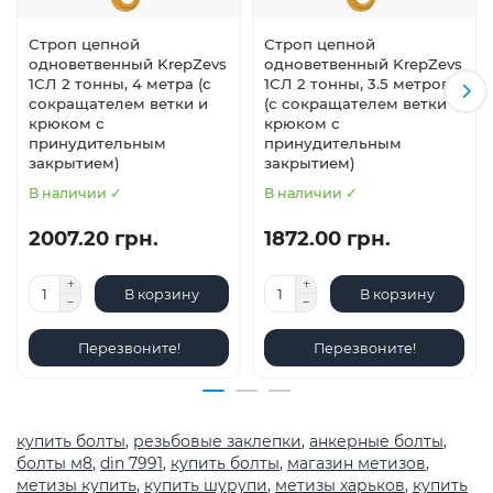
Строп цепной
Строп цепной
одноветвенный KrepZevs
одноветвенный KrepZevs
1СЛ 2 тонны, 4 метра (с
1СЛ 2 тонны, 3.5 метров
сокращателем ветки и
(с сокращателем ветки и
крюком с
крюком с
принудительным
принудительным
закрытием)
закрытием)
В наличии ✓
В наличии ✓
2007.20 грн.
1872.00 грн.
В корзину
В корзину
Перезвоните!
Перезвоните!
купить болты
,
резьбовые заклепки
,
анкерные болты
,
болты м8
,
din 7991
,
купить болты
,
магазин метизов
,
метизы купить
,
купить шурупи
,
метизы харьков
,
купить