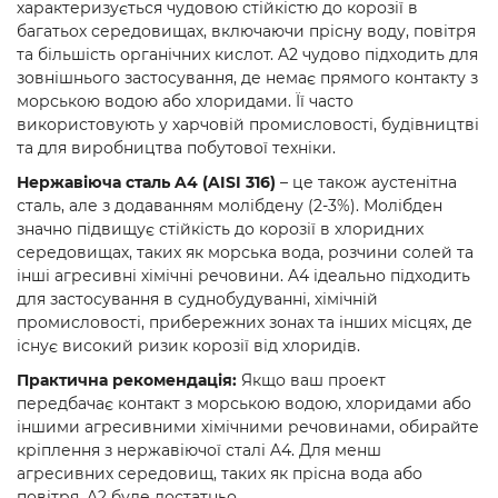
характеризується чудовою стійкістю до корозії в
багатьох середовищах, включаючи прісну воду, повітря
та більшість органічних кислот. A2 чудово підходить для
зовнішнього застосування, де немає прямого контакту з
морською водою або хлоридами. Її часто
використовують у харчовій промисловості, будівництві
та для виробництва побутової техніки.
Нержавіюча сталь A4 (AISI 316)
– це також аустенітна
сталь, але з додаванням молібдену (2-3%). Молібден
значно підвищує стійкість до корозії в хлоридних
середовищах, таких як морська вода, розчини солей та
інші агресивні хімічні речовини. A4 ідеально підходить
для застосування в суднобудуванні, хімічній
промисловості, прибережних зонах та інших місцях, де
існує високий ризик корозії від хлоридів.
Практична рекомендація:
Якщо ваш проект
передбачає контакт з морською водою, хлоридами або
іншими агресивними хімічними речовинами, обирайте
кріплення з нержавіючої сталі A4. Для менш
агресивних середовищ, таких як прісна вода або
повітря, A2 буде достатньо.