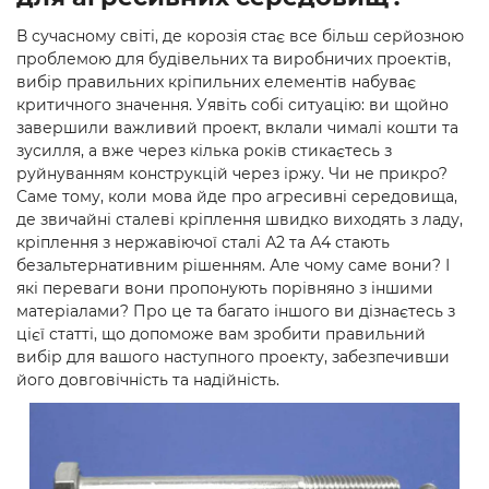
В сучасному світі, де корозія стає все більш серйозною
проблемою для будівельних та виробничих проектів,
вибір правильних кріпильних елементів набуває
критичного значення. Уявіть собі ситуацію: ви щойно
завершили важливий проект, вклали чималі кошти та
зусилля, а вже через кілька років стикаєтесь з
руйнуванням конструкцій через іржу. Чи не прикро?
Саме тому, коли мова йде про агресивні середовища,
де звичайні сталеві кріплення швидко виходять з ладу,
кріплення з нержавіючої сталі А2 та А4 стають
безальтернативним рішенням. Але чому саме вони? І
які переваги вони пропонують порівняно з іншими
матеріалами? Про це та багато іншого ви дізнаєтесь з
цієї статті, що допоможе вам зробити правильний
вибір для вашого наступного проекту, забезпечивши
його довговічність та надійність.