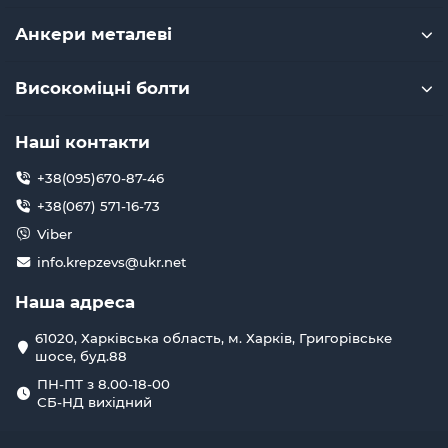
Анкери металеві
Високоміцні болти
Наші контакти
+38(095)670-87-46
+38(067) 571-16-73
Viber
info.krepzevs@ukr.net
Наша адреса
61020, Харківська область, м. Харків, Григорівське
шосе, буд.88
ПН-ПТ з 8.00-18-00
СБ-НД вихідний