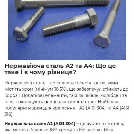
Нержавіюча сталь A2 та A4: Що це
таке і в чому різниця?
Нержавіюча сталь – це сплав на основі заліза, який
містить хром (мінімум 10,5%), що забезпечує стійкість до
корозії. Додаткові елементи, такі як нікель, молібден та
інші, покращують певні властивості сталі. Найбільш
популярні марки для кріплення – A2 (AISI 304) та A4 (AISI
316).
Нержавіюча сталь A2 (AISI 304)
– це аустенітна сталь,
яка містить близько 18% хрому та 8% нікелю. Вона