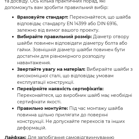
та досвіду. Ось кілька практичних порад, які
допоможуть вам зробити правильний вибір:
Враховуйте стандарт:
Переконайтеся, що шайба
відповідає стандарту EN 14399 або DIN 6916,
залежно від вимог вашого проекту.
Вибирайте правильний розмір:
Діаметр отвору
шайби повинен відповідати діаметру болта або
гайки. Зовнішній діаметр шайби повинен бути
достатнім для рівномірного розподілу
навантаження.
Звертайте увагу на матеріал:
Вибирайте шайби з
високоміцної сталі, що відповідає умовам
експлуатації конструкції.
Перевіряйте наявність сертифікатів:
Переконайтеся, що виробник шайб має необхідні
сертифікати якості.
Правильно монтуйте:
Під час монтажу шайба
повинна щільно прилягати до поверхні
конструкції. Не допускайте перекосів та інших
деформацій.
Лайфхак:
Для запобігання самовідгвинчуванню