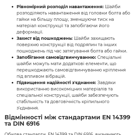
Рівномірний розподіл навантаження:
Шайби
розподіляють навантаження від головки болта або
гайки на більшу площу, зменшуючи тиск на
матеріал конструкції та запобігаючи його
деформації.
Захист від пошкоджень:
Шайби захищають
поверхню конструкції від подряпин та інших
пошкоджень під час затягування болта або гайки.
Запобігання самовідгвинчуванню:
Спеціальні
шайби можуть мати додаткові елементи, що
перешкоджають самовідгвинчуванню кріплення
під впливом вібрацій.
Підвищення надійності з'єднання:
Завдяки
використанню високоміцних матеріалів та
спеціальної конструкції, шайби забезпечують
стабільність та довговічність кріпильного
з'єднання.
Відмінності між стандартами EN 14399
та DIN 6916
Обидва стандарти, EN 14399 та DIN 6916, визначають