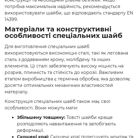
конструкції та необхідний рівень безпеки. Якщо
потрібна максимальна надійність, рекомендується
використовувати шайби, що відповідають стандарту EN
14399.
Матеріали та конструктивні
особливості спеціальних шайб
Для виготовлення спеціальних шайб
використовуються високоміцні сталі, такі як легована
сталь з додаванням хрому, молібдену та інших
елементів. Ці сталі забезпечують високу міцність на
розрив, плинність та стійкість до корозії. Важливим
етапом виробництва є термічна обробка, яка дозволяє
досягти оптимальних механічних властивостей
матеріалу.
Конструкція спеціальних шайб також має свої
особливості. Вони можуть мати:
Збільшену товщину:
Товсті шайби краще
розподіляють навантаження та запобігають
деформації.
Скошені краї:
Скошені краї полегшують монтаж та