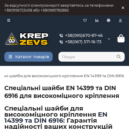
За відсутності єлектроєнергії звертайтесь за телефонами:
+380956723458 або +380985782882
+38(095)670-87-46
+38(067) 571-16-73
Каталог товарів
льні шайби для високоміцного кріплення EN 14399 та DIN 6916.
Спеціальні шайби EN 14399 та DIN
6916 для високоміцного кріплення
Спеціальні шайби для
високоміцного кріплення
EN
14399 та DIN 6916
: Гарантія
надійності ваших конструкцій