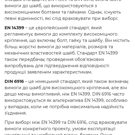
вимоги до шайб, що використовуються з
високоміцними болтами та гайками. Однак, існують
певні відмінності, які слід враховувати при виборі:
EN 14399
– це європейський стандарт, який
регламентує вимоги до комплекту високоміцного
кріплення, що включає болт, гайку та шайбу. Він містить
більш жорсткі вимоги до матеріалів, розмірів та
механічних властивостей шайб. Стандарт EN 14399
також передбачає проведення обов'язкових
випробувань для підтвердження відповідності
продукції заявленим характеристикам.
DIN 6916
– це німецький стандарт, який також визначає
вимоги до шайб для високоміцного кріплення, але він
дещо менш вимогливий, ніж EN 14399. DIN 6916 часто
використовується як альтернатива EN 14399, особливо
у випадках, коли не потрібна максимальна надійність
з'єднання.
При виборі між EN 14399 та DIN 6916, слід враховувати
вимоги конкретного проекту, умови експлуатації