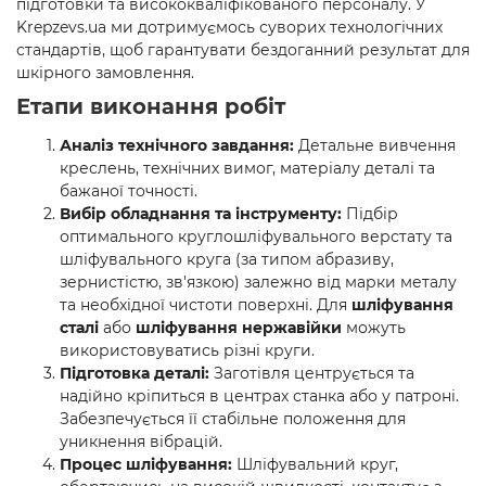
підготовки та висококваліфікованого персоналу. У
Krepzevs.ua ми дотримуємось суворих технологічних
стандартів, щоб гарантувати бездоганний результат для
шкірного замовлення.
Етапи виконання робіт
Аналіз технічного завдання:
Детальне вивчення
креслень, технічних вимог, матеріалу деталі та
бажаної точності.
Вибір обладнання та інструменту:
Підбір
оптимального круглошліфувального верстату та
шліфувального круга (за типом абразиву,
зернистістю, зв'язкою) залежно від марки металу
та необхідної чистоти поверхні. Для
шліфування
сталі
або
шліфування нержавійки
можуть
використовуватись різні круги.
Підготовка деталі:
Заготівля центрується та
надійно кріпиться в центрах станка або у патроні.
Забезпечується її стабільне положення для
уникнення вібрацій.
Процес шліфування:
Шліфувальний круг,