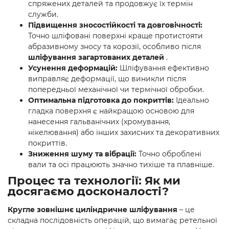
спряжених деталей та продовжує їх термін
служби.
Підвищення зносостійкості та довговічності:
Точно шліфовані поверхні краще протистояти
абразивному зносу та корозії, особливо після
шліфування загартованих деталей
.
Усунення деформацій:
Шліфування ефективно
виправляє деформації, що виникли після
попередньої механічної чи термічної обробки.
Оптимальна підготовка до покриттів:
Ідеально
гладка поверхня є найкращою основою для
нанесення гальванічних (хромування,
нікелювання) або інших захисних та декоративних
покриттів.
Зниження шуму та вібрації:
Точно оброблені
вали та осі працюють значно тихіше та плавніше.
Процес та технології: Як ми
досягаємо досконалості?
Кругле зовнішнє циліндричне шліфування
– це
складна послідовність операцій, що вимагає ретельної