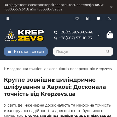
За відсутності єлектроєнергії звертайтесь за телефонами:
+380956723458 або +380985782882
+38(095)670-87-46
+38(067) 571-16-73
Каталог товарів
і: Бездоганна точність для зовнішніх поверхонь від Krepzevs.ua
Кругле зовнішнє циліндричне
шліфування в Харкові: Досконала
точність від Krepzevs.ua
У світі, де інженерна досконалість та мікронна точність
є запорукою надійності та довговічності будь-якого
механізму,
кругле зовнішнє циліндричне шліфування