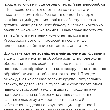
посідає ключове місце серед операцій
металообробки
. Ця високоточна технологія дозволяє досягати
ідеальної геометрії та бездоганної якості поверхні
зовнішніх циліндричних, конічних або ступінчастих
деталей. Якщо для вашого бізнесу в Харкові критично
важлива максимальна точність, мінімальна шорсткість
та надійність металевих компонентів, компанія
Krepzevs.ua пропонує професійні послуги, що
відповідають найвищим світовим стандартам.
Що ж таке
кругле зовнішнє циліндричне шліфування
? Це фінішна механічна обробка зовнішніх поверхонь
обертання – валів, осей, штоків, роликів, які після
попередньої обробки (точіння, фрезерування, термічної
обробки) вимагають абсолютної точності. Процес
виконується на спеціалізованих круглошліфувальних
станках, де деталь та шліфувальний круг обертаються
навколо своїх осей, а колу надається продольна чи
поперечна подача. Метою є не лише досягнення
заданого діаметру з мікронною точністю, а й
забезпечення ідеальної круглості, циліндричності,