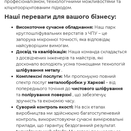
професіоналізмом, технологічними можливостями та
клієнтоорієнтованим підходом.
Наші переваги для вашого бізнесу:
Високоточне сучасне обладнання:
Наш парк
круглошліфувальних верстатів з ЧПУ – це
запорука мікронної точності, яка відповідає
найсуворішим вимогам.
Досвід та кваліфікація:
Наша команда складається
з досвідчених інженерів та майстрів, які
досконало володіють усіма тонкощами технологій
шліфування металу
.
Комплексні послуги:
Ми пропонуємо повний
спектр послуг
металообробки у Харкові
– від
попереднього точіння до
чистового шліфування
та
полірування поверхні
, що забезпечує
зручність та економію часу.
Суворий контроль якості:
На всіх етапах
виробництва ми здійснюємо багатоступеневий
контроль, використовуючи сучасні вимірювальні
прилади, що гарантує бездоганний результат.