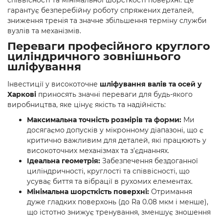
співвісності та мінімальної шорсткості поверхні. Це
гарантує безперебійну роботу спряжених деталей,
зниження тренія та значне збільшення терміну служби
вузлів та механізмів.
Переваги професійного круглого
циліндричного зовнішнього
шліфування
Інвестиції у високоточне
шліфування валів та осей у
Харкові
приносять значні переваги для будь-якого
виробництва, яке цінує якість та надійність:
Максимальна точність розмірів та форми:
Ми
досягаємо допусків у мікронному діапазоні, що є
критично важливим для деталей, які працюють у
високоточних механізмах та з'єднаннях.
Ідеальна геометрія:
Забезпечення бездоганної
циліндричності, круглості та співвісності, що
усуває биття та вібрації в рухомих елементах.
Мінімальна шорсткість поверхні:
Отримання
дуже гладких поверхонь (до Ra 0.08 мкм і менше),
що істотно знижує тренування, зменшує зношення