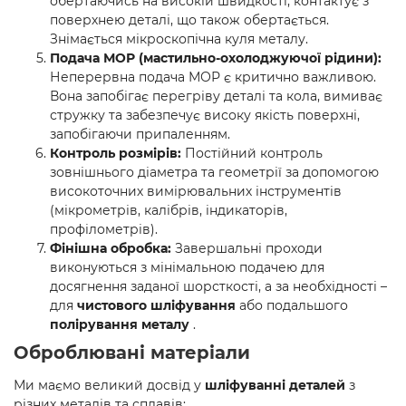
обертаючись на високій швидкості, контактує з
поверхнею деталі, що також обертається.
Знімається мікроскопічна куля металу.
Подача МОР (мастильно-охолоджуючої рідини):
Неперервна подача МОР є критично важливою.
Вона запобігає перегріву деталі та кола, вимиває
стружку та забезпечує високу якість поверхні,
запобігаючи припаленням.
Контроль розмірів:
Постійний контроль
зовнішнього діаметра та геометрії за допомогою
високоточних вимірювальних інструментів
(мікрометрів, калібрів, індикаторів,
профілометрів).
Фінішна обробка:
Завершальні проходи
виконуються з мінімальною подачею для
досягнення заданої шорсткості, а за необхідності –
для
чистового шліфування
або подальшого
полірування металу
.
Оброблювані матеріали
Ми маємо великий досвід у
шліфуванні деталей
з
різних металів та сплавів: