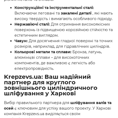
Конструкційні та інструментальні сталі:
Включаючи леговані та
закалені деталі
, які мають
високу твердість і вимагають особливого підходу.
Нержавіючі сталі:
Для отримання високоякісних
поверхонь із підвищеною корозійною стійкістю та
естетичним виглядом.
Чавун:
Для досягнення гладкої поверхні та точних
розмірів, наприклад, для гідравлічних циліндрів.
Кольорові метали та сплави:
Бронза, латунь,
алюмінієві сплави – для високоточних
компонентів, де важливою є легкість або
електропровідність.
Krepzevs.ua: Ваш надійний
партнер для круглого
зовнішнього циліндричного
шліфування у Харкові
Вибір правильного партнера для
шліфування валів та
осей
є ключовим для успіху вашого проекту. У Харкові
компанія Krepzevs.ua виділяється своїм