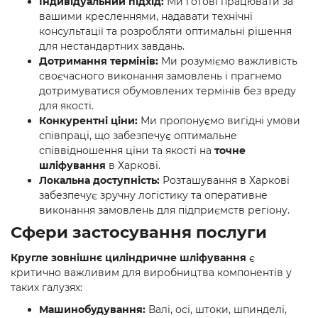
Індивідуальний підхід:
Ми готові працювати за
вашими кресленнями, надавати технічні
консультації та розробляти оптимальні рішення
для нестандартних завдань.
Дотримання термінів:
Ми розуміємо важливість
своєчасного виконання замовлень і прагнемо
дотримуватися обумовлених термінів без вреду
для якості.
Конкурентні ціни:
Ми пропонуємо вигідні умови
співпраці, що забезпечує оптимальне
співвідношення ціни та якості на
точне
шліфування
в Харкові.
Локальна доступність:
Розташування в Харкові
забезпечує зручну логістику та оперативне
виконання замовлень для підприємств регіону.
Сфери застосування послуги
Кругле зовнішнє циліндричне шліфування
є
критично важливим для виробництва компонентів у
таких галузях:
Машинобудування:
Валі, осі, штоки, шпинделі,