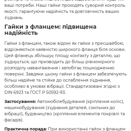
ваші потреби. Наші гайки проходять суворий контроль
якості, гарантуючи надійність та довговічність ваших
з'єднань.
Гайки з фланцем: підвищена
надійність
Гайки з фланцем, також відомі як гайки з пресшайбою,
відрізняються наявністю широкого фланця біля основи.
Цей фланець збільшує площу контакту з деталлю, що
з'єднується, що призводить до більш рівномірного
розподілу навантаження і запобігає пошкодженню
поверхні. Завдяки цьому гайки з фланцем забезпечують
більш надійне та стійке до ослаблення з'єднання,
особливо в умовах вібрації. Стандартизовані згідно з
DIN 6923 та ГОСТ Р 50592-93.
Застосування:
Автомобілебудування (кріплення коліс),
машинобудування (з'єднання деталей, схильних до
вібрації), будівництво (кріплення елементів покрівлі та
фасадів).
Практична порада:
При використанні гайок з фланцем