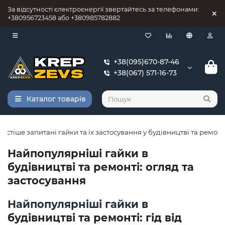
За відсутності єлектроєнергії звертайтесь за телефонами:
+380956723458 або +380985782882
+38(095)670-87-46
+38(067) 571-16-73
Каталог товарів
астіше запитані гайки та їх застосування у будівництві та ремонт
Найпопулярніші гайки в
будівництві та ремонті: огляд та
застосування
Найпопулярніші гайки
в
будівництві та ремонті: гід від