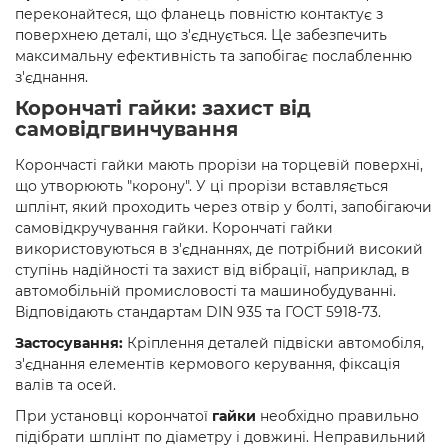
переконайтеся, що фланець повністю контактує з
поверхнею деталі, що з'єднується. Це забезпечить
максимальну ефективність та запобігає послабленню
з'єднання.
Корончаті гайки: захист від
самовідгвинчування
Корончасті гайки мають прорізи на торцевій поверхні,
що утворюють "корону". У ці прорізи вставляється
шплінт, який проходить через отвір у болті, запобігаючи
самовідкручування гайки. Корончаті гайки
використовуються в з'єднаннях, де потрібний високий
ступінь надійності та захист від вібрації, наприклад, в
автомобільній промисловості та машинобудуванні.
Відповідають стандартам DIN 935 та ГОСТ 5918-73.
Застосування:
Кріплення деталей підвіски автомобіля,
з'єднання елементів кермового керування, фіксація
валів та осей.
При установці корончатої
гайки
необхідно правильно
підібрати шплінт по діаметру і довжині. Неправильний