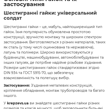
застосування
Шестигранні гайки: універсальний
солдат
Шестигранні гайки – це, мабуть, найпоширеніший тип
гайок. Їхня популярність обумовлена простотою
конструкції, зручністю монтажу та широким спектром
застосування. Виготовляються з різних матеріалів, таких
як сталь (у тому числі оцинкована та нержавіюча),
латунь та полімери. Широко використовуються у
будівництві, машинобудуванні, автомобілебудуванні та
інших галузях, де потрібне надійне різьбове з'єднання.
Розміри шестигранних гайок стандартизовані згідно
DIN 934 та ГОСТ 5915-70, що забезпечує
взаємозамінність та полегшує вибір.
Застосування:
З'єднання металевих конструкцій,
кріплення обладнання, монтаж трубопроводів та багато
іншого.
У
krepzevs.ua
ви знайдете шестигранні гайки різних
розмірів та класів міцності, щоб задовольнити будь-які