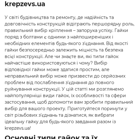
krepzevs.ua
У світі будівництва та ремонту, де надійність та
довговічність конструкцій відіграють першорядну роль,
правильний вибір кріплення – запорука успіху. Гайки
поряд з болтами є одними з найпоширеніших і
необхідних елементів будь-якого з'єднання. Від якості
гайки безпосередньо залежить міцність та безпека
всієї конструкції. Але чи знаєте ви, які типи гайок
найчастіше використовуються і чому? Вибір
відповідної гайки може здатися простим, але
неправильний вибір може призвести до серйозних
проблем від послаблення з'єднання до повного
руйнування конструкції. У цій статті ми розглянемо
найпопулярніші види гайок, їх особливості та сфери
застосування, щоб допомогти вам зробити правильний
вибір для вашого проекту. Приготуйтеся поринути у
світ різьбових з'єднань та дізнатися, як вибрати
ідеальну гайку для будь-якого завдання разом із
krepzevs.ua!
Основні типи гайок та їх