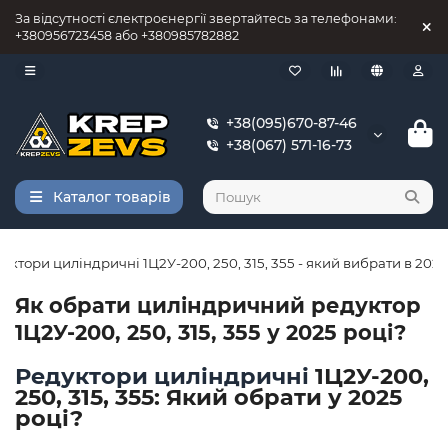
За відсутності єлектроєнергії звертайтесь за телефонами:
+380956723458 або +380985782882
+38(095)670-87-46
+38(067) 571-16-73
Каталог товарів
уктори циліндричні 1Ц2У-200, 250, 315, 355 - який вибрати в 2025
Як обрати циліндричний редуктор
1Ц2У-200, 250, 315, 355 у 2025 році?
Редуктори циліндричні
1Ц2У-200,
250, 315, 355: Який обрати у 2025
році?