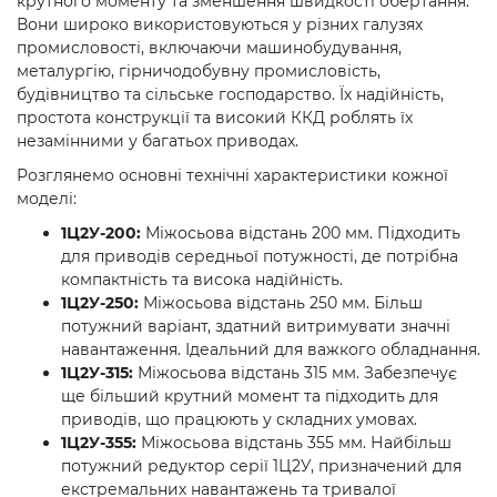
крутного моменту та зменшення швидкості обертання.
Вони широко використовуються у різних галузях
промисловості, включаючи машинобудування,
металургію, гірничодобувну промисловість,
будівництво та сільське господарство. Їх надійність,
простота конструкції та високий ККД роблять їх
незамінними у багатьох приводах.
Розглянемо основні технічні характеристики кожної
моделі:
1Ц2У-200:
Міжосьова відстань 200 мм. Підходить
для приводів середньої потужності, де потрібна
компактність та висока надійність.
1Ц2У-250:
Міжосьова відстань 250 мм. Більш
потужний варіант, здатний витримувати значні
навантаження. Ідеальний для важкого обладнання.
1Ц2У-315:
Міжосьова відстань 315 мм. Забезпечує
ще більший крутний момент та підходить для
приводів, що працюють у складних умовах.
1Ц2У-355:
Міжосьова відстань 355 мм. Найбільш
потужний редуктор серії 1Ц2У, призначений для
екстремальних навантажень та тривалої