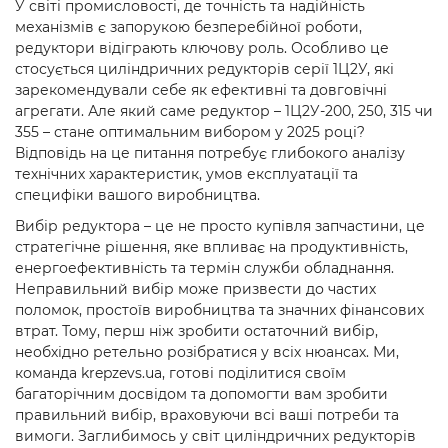
У світі промисловості, де точність та надійність
механізмів є запорукою безперебійної роботи,
редуктори відіграють ключову роль. Особливо це
стосується циліндричних редукторів серії 1Ц2У, які
зарекомендували себе як ефективні та довговічні
агрегати. Але який саме редуктор – 1Ц2У-200, 250, 315 чи
355 – стане оптимальним вибором у 2025 році?
Відповідь на це питання потребує глибокого аналізу
технічних характеристик, умов експлуатації та
специфіки вашого виробництва.
Вибір редуктора – це не просто купівля запчастини, це
стратегічне рішення, яке впливає на продуктивність,
енергоефективність та термін служби обладнання.
Неправильний вибір може призвести до частих
поломок, простоїв виробництва та значних фінансових
втрат. Тому, перш ніж зробити остаточний вибір,
необхідно ретельно розібратися у всіх нюансах. Ми,
команда krepzevs.ua, готові поділитися своїм
багаторічним досвідом та допомогти вам зробити
правильний вибір, враховуючи всі ваші потреби та
вимоги. Заглибимось у світ циліндричних редукторів