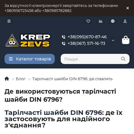
За відсутності єлектроєнергії звертайтесь за телефонами:
+380956723458 або +380985782882
+38(095)670-87-46
+38(067) 571-16-73
Каталог товарів
Блог
Тарілчасті шайби DIN 6796: де ставлять
Де використовуються тарілчасті
шайби DIN 6796?
Тарілчасті шайби DIN 6796
: де їх
застосовують для надійного
з'єднання?