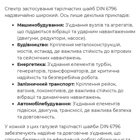
Спектр застосування тарілчастих шайб DIN 6796
надзвичайно широкий. Ось лише декілька прикладів:
Машинобудування:
З'єднання вузлів та агрегатів,
що піддаються вібрації та ударним навантаженням
(двигуни, редуктори, насоси).
Будівництво:
Кріплення металоконструкцій,
мостів, естакад, де важлива стійкість до вітрових
та сейсмічних навантажень.
Енергетика:
З'єднання елементів турбін,
генераторів, трансформаторів, де критична
надійність та безперебійна робота.
Залізничний транспорт:
Кріплення рейок,
вагонів, локомотивів, де важлива стійкість до
вібрації та динамічних навантажень.
Автомобілебудування:
З'єднання елементів
підвіски, двигуна, трансмісії, де важлива безпека
та довговічність.
У кожній з цих галузей тарілчасті шайби DIN 6796
забезпечують надійне та довговічне з'єднання, що
сприяє безпечній та ефективній роботі обладнання та