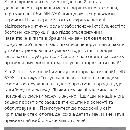
У світі кріпильних елементів, де надійність та
довговічність з'єднання мають вирішальне значення,
тарілчасті шайби DIN 6796 виступають справжніми
героями. Ці, на перший погляд, скромні деталі
відіграють критичну роль у забезпеченні стабільності та
безпеки конструкцій, що піддаються значним
навантаженням та вібраціям. Чи замислювалися ви,
чому деякі з'єднання залишаються непорушними навіть
у найекстремальніших умовах, тоді як інші швидко
слабшають і руйнуються? Секрет часто криється саме у
правильному виборі та застосуванні тарілчастих шайб.
У цій статті ми заглибимося у світ тарілчастих шайб DIN
6796, розкриємо їхні унікальні властивості, дослідимо
сфери застосування та надамо практичні поради щодо
їх вибору та монтажу. Дізнайтеся, як ці маленькі, але
потужні елементи можуть значно підвищити надійність
ваших проектів та заощадити кошти на ремонті та
обслуговуванні. Приготуйтеся до подорожі у світ
кріпильних технологій, де кожна деталь має значення, а
правильний вибір може змінити все!