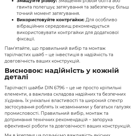
Змащуйте різьбу:
Змащення різьби болта або
гвинта полегшує затягування та забезпечує більш
точний момент затягування.
Використовуйте контргайки:
Для особливо
вібраційних середовищ рекомендується
використовувати контргайки для додаткової
фіксації.
Пам'ятайте, що правильний вибір та монтаж
тарілчастих шайб – це інвестиція в надійність та
довговічність ваших конструкцій.
Висновок: надійність у кожній
деталі
Тарілчасті шайби DIN 6796 – це не просто кріпильні
елементи, а важлива складова надійних та безпечних
з'єднань. Їх унікальні властивості та широкий спектр
застосування роблять їх незамінними у багатьох галузях
промисловості. Правильний вибір, монтаж та
дотримання технічних рекомендацій – запорука
ефективної роботи та довговічності ваших конструкцій.
Ми в krepzevs.ua розуміємо важливість якісних