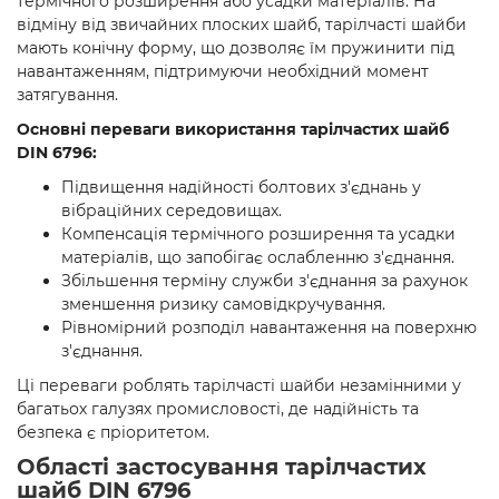
термічного розширення або усадки матеріалів. На
відміну від звичайних плоских шайб, тарілчасті шайби
мають конічну форму, що дозволяє їм пружинити під
навантаженням, підтримуючи необхідний момент
затягування.
Основні переваги використання тарілчастих шайб
DIN 6796:
Підвищення надійності болтових з'єднань у
вібраційних середовищах.
Компенсація термічного розширення та усадки
матеріалів, що запобігає ослабленню з'єднання.
Збільшення терміну служби з'єднання за рахунок
зменшення ризику самовідкручування.
Рівномірний розподіл навантаження на поверхню
з'єднання.
Ці переваги роблять тарілчасті шайби незамінними у
багатьох галузях промисловості, де надійність та
безпека є пріоритетом.
Області застосування тарілчастих
шайб DIN 6796