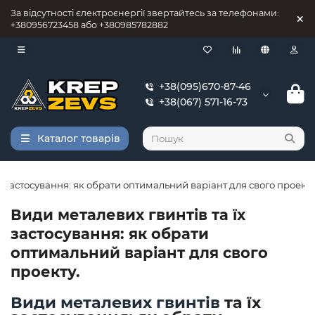
За відсутності єлектроєнергії звертайтесь за телефонами:
+380956723458 або +380985782882
+38(095)670-87-46
+38(067) 571-16-73
Каталог товарів
х застосування: як обрати оптимальний варіант для свого проекту.
Види металевих гвинтів та їх
застосування: як обрати
оптимальний варіант для свого
проекту.
Види металевих гвинтів
та їх