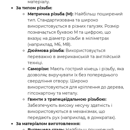
матеріалу.
За типом різьби:
Метрична різьба (М):
Найбільш поширений
тип. Стандартизована та широко
використовується в різних галузях. Розмір
позначається буквою М та цифрою, що
вказує на діаметр різьби в міліметрах
(наприклад, М6, М8).
Дюймова різьба:
Використовується
переважно в американській та англійській
техніці.
Саморізи:
Мають гострий кінець і різьбу, яка
дозволяє вкручувати їх без попереднього
свердління отвору. Широко
використовуються для кріплення до дерева,
гіпсокартону та металу.
Гвинти з трапецеїдальною різьбою:
Забезпечують високу несучу здатність і
використовуються в механізмах, що
передають рух (наприклад, в домкратах).
За матеріалом виготовлення:
Вуглецева сталь:
Найбільш поширений