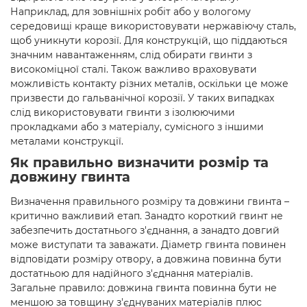
Наприклад, для зовнішніх робіт або у вологому
середовищі краще використовувати нержавіючу сталь,
щоб уникнути корозії. Для конструкцій, що піддаються
значним навантаженням, слід обирати гвинти з
високоміцної сталі. Також важливо враховувати
можливість контакту різних металів, оскільки це може
призвести до гальванічної корозії. У таких випадках
слід використовувати гвинти з ізолюючими
прокладками або з матеріалу, сумісного з іншими
металами конструкції.
Як правильно визначити розмір та
довжину гвинта
Визначення правильного розміру та довжини гвинта –
критично важливий етап. Занадто короткий гвинт не
забезпечить достатнього з'єднання, а занадто довгий
може виступати та заважати. Діаметр гвинта повинен
відповідати розміру отвору, а довжина повинна бути
достатньою для надійного з'єднання матеріалів.
Загальне правило: довжина гвинта повинна бути не
меншою за товщину з'єднуваних матеріалів плюс