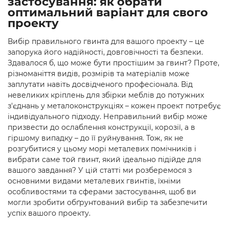
застосування: як обрати
оптимальний варіант для свого
проекту
Вибір правильного гвинта для вашого проекту – це
запорука його надійності, довговічності та безпеки.
Здавалося б, що може бути простішим за гвинт? Проте,
різноманіття видів, розмірів та матеріалів може
заплутати навіть досвідченого професіонала. Від
невеликих кріплень для збірки меблів до потужних
з'єднань у металоконструкціях – кожен проект потребує
індивідуального підходу. Неправильний вибір може
призвести до ослаблення конструкції, корозії, а в
гіршому випадку – до її руйнування. Тож, як не
розгубитися у цьому морі металевих помічників і
вибрати саме той гвинт, який ідеально підійде для
вашого завдання? У цій статті ми розберемося з
основними видами металевих гвинтів, їхніми
особливостями та сферами застосування, щоб ви
могли зробити обґрунтований вибір та забезпечити
успіх вашого проекту.