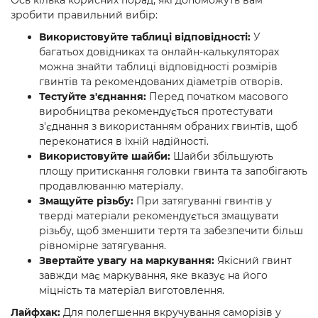
Ось кілька корисних порад, які допоможуть вам
зробити правильний вибір:
Використовуйте таблиці відповідності:
У
багатьох довідниках та онлайн-калькуляторах
можна знайти таблиці відповідності розмірів
гвинтів та рекомендованих діаметрів отворів.
Тестуйте з'єднання:
Перед початком масового
виробництва рекомендується протестувати
з'єднання з використанням обраних гвинтів, щоб
переконатися в їхній надійності.
Використовуйте шайби:
Шайби збільшують
площу притискання головки гвинта та запобігають
продавлюванню матеріалу.
Змащуйте різьбу:
При затягуванні гвинтів у
тверді матеріали рекомендується змащувати
різьбу, щоб зменшити тертя та забезпечити більш
рівномірне затягування.
Звертайте увагу на маркування:
Якісний гвинт
завжди має маркування, яке вказує на його
міцність та матеріал виготовлення.
Лайфхак:
Для полегшення вкручування саморізів у