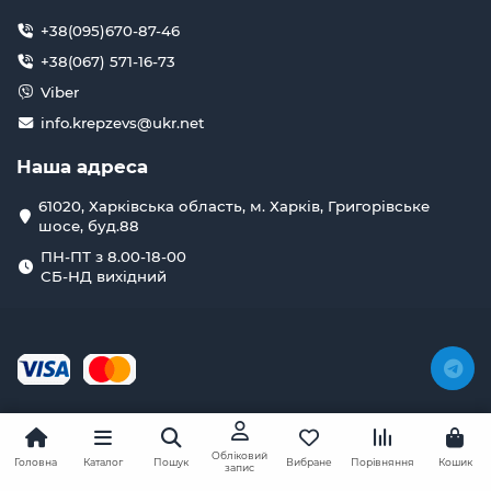
+38(095)670-87-46
+38(067) 571-16-73
Viber
info.krepzevs@ukr.net
Наша адреса
61020, Харківська область, м. Харків, Григорівське
шосе, буд.88
ПН-ПТ з 8.00-18-00
СБ-НД вихідний
Обліковий
Головна
Каталог
Пошук
Вибране
Порівняння
Кошик
запис