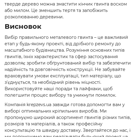
тверде дерево можна змастити кінчик гвинта воском
або милом. Це зменшить тертя та запобіжить
розколюванню деревини.
Висновок
Вибір правильного металевого гвинта – це важливий
етап у будь-якому проекті, від дрібного ремонту до
масштабного будівництва. Розуміння основних типів
гвинтів, їхніх характеристик та сфер застосування
дозволяє зробити обґрунтований вибір та забезпечити
надійність та довговічність конструкції. Не забувайте
враховувати умови експлуатації, тип матеріалу, що
з'єднується, та необхідний рівень міцності.
Використовуйте наші поради та лайфхаки, щоб
полегшити процес вибору та уникнути помилок.
Компанія krepzevs.ua завжди готова допомогти вам у
виборі оптимальних кріпильних виробів. Ми
пропонуємо широкий асортимент гвинтів різних типів,
розмірів та матеріалів, а також професійну
консультацію та швидку доставку. Звертайтеся до нас, і
ми допоможемо вам реалізувати будь-який проект на