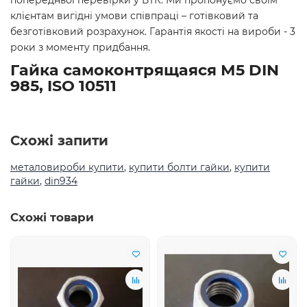
попередньої перевірки у ВТК. Ми пропонуємо своїм
клієнтам вигідні умови співпраці – готівковий та
безготівковий розрахунок. Гарантія якості на вироби - 3
роки з моменту придбання.
Гайка самоконтрящаяся М5 DIN
985, ISO 10511
Схожі запити
металовироби купити
,
купити болти гайки
,
купити
гайки
,
din934
Схожі товари