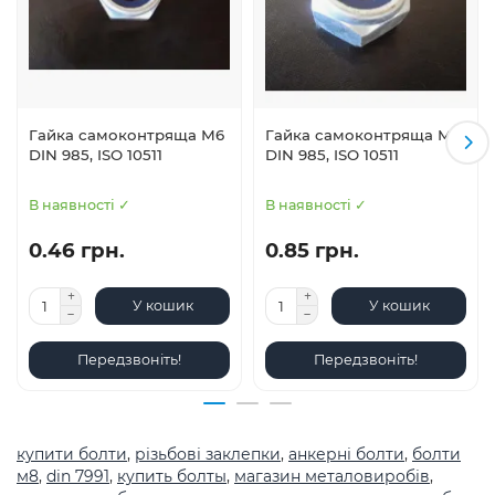
Гайка самоконтряща М6
Гайка самоконтряща М8
DIN 985, ISO 10511
DIN 985, ISO 10511
В наявності ✓
В наявності ✓
0.46 грн.
0.85 грн.
У кошик
У кошик
Передзвоніть!
Передзвоніть!
купити болти
,
різьбові заклепки
,
анкерні болти
,
болти
м8
,
din 7991
,
купить болты
,
магазин металовиробів
,