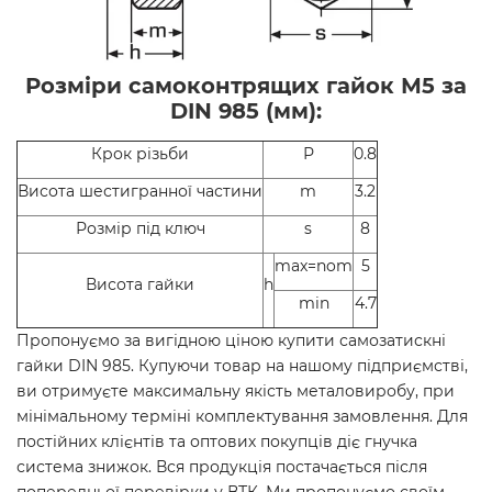
Розміри
самоконтрящих
гайок М5 за
DIN 985 (мм):
Крок різьби
Р
0.8
Висота шестигранної частини
m
3.2
Розмір під ключ
s
8
max=nom
5
Висота гайки
h
min
4.7
Пропонуємо за вигідною ціною купити самозатискні
гайки DIN 985. Купуючи товар на нашому підприємстві,
ви отримуєте максимальну якість металовиробу, при
мінімальному терміні комплектування замовлення. Для
постійних клієнтів та оптових покупців діє гнучка
система знижок. Вся продукція постачається після