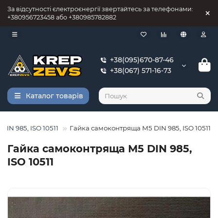
За відсутності єлектроєнергії звертайтесь за телефонами:
+380956723458 або +380985782882
+38(095)670-87-46
+38(067) 571-16-73
Каталог товарів
DIN 985, ISO 10511
Гайка самоконтряща М5 DIN 985, ISO 10511
Гайка самоконтряща М5 DIN 985,
ISO 10511