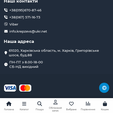
Наші контакти
+38(095)670-87-46
+38(067) 571-16-73
Viber
info.krepzevs@ukr.net
Наша адреса
61020, Харківська область, м. Харків, Григорівське
шосе, буд.88
ПН-ПТ з 8.00-18-00
СБ-НД вихідний
Обліковий
Головна
Каталог
Пошук
Вибране
Порівняння
Кошик
запис