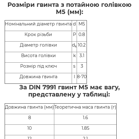
Розміри гвинта з потайною голівкою
М5 (мм):
Номінальний діаметр гвинта
d
М5
Крок різьби
P
0.8
Діаметр голівки
d
10.2
k
Висота голівки
k
3.1
Розмір під ключ
s
3
Довжина гвинта
l
8-70
За DIN 7991 гвинт М5 має вагу,
представлену у таблиці:
Довжина гвинта (мм)
Теоретична маса гвинта (г)
8
1.6
10
1.85
12
2.1