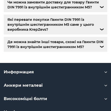
Чи можна замовити доставку для товару Гвинти
гайки и болты
,
болты харьков
,
болты гайки шайбы
,
DIN 7991 із внутрішнім шестигранником М5?
❯
болты 10.9
,
болты 8.8
,
винты м8
,
болт нержавеющий м8
,
болты госты
,
стопорные гайки
,
магазин метизов киев
,
крепежные изделия
,
купить винты
,
болты киев
,
болты
Які переваги покупки Гвинти DIN 7991 із
нержавейка
,
болты с гайкой
,
болт нержавійка
,
купить
внутрішнім шестигранником М5 саме у цього
болт м8
,
болт м8 нержавейка
,
купить болт м 10
,
купить
виробника KrepZevs?
❯
болты м10
,
купить болты м8
Де можна знайти інші товари, схожі на Гвинти DIN
7991 із внутрішнім шестигранником М5?
❯
Информация
Анкери металеві
Високоміцні болти