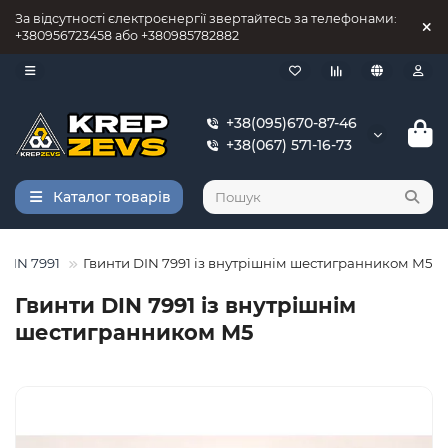
За відсутності єлектроєнергії звертайтесь за телефонами:
+380956723458 або +380985782882
+38(095)670-87-46
+38(067) 571-16-73
Каталог товарів
 DIN 7991
Гвинти DIN 7991 із внутрішнім шестигранником М5
Гвинти DIN 7991 із внутрішнім
шестигранником М5