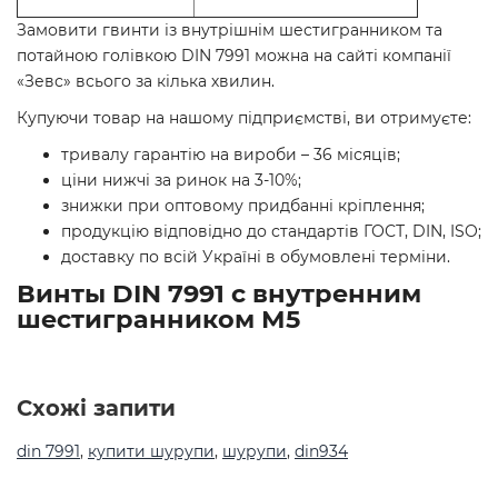
Замовити гвинти із внутрішнім шестигранником та
потайною голівкою DIN 7991 можна на сайті компанії
«Зевс» всього за кілька хвилин.
Купуючи товар на нашому підприємстві, ви отримуєте:
тривалу гарантію на вироби – 36 місяців;
ціни нижчі за ринок на 3-10%;
знижки при оптовому придбанні кріплення;
продукцію відповідно до стандартів ГОСТ, DIN, ISO;
доставку по всій Україні в обумовлені терміни
.
Винты DIN 7991 с внутренним
шестигранником М5
Схожі запити
din 7991
,
купити шурупи
,
шурупи
,
din934