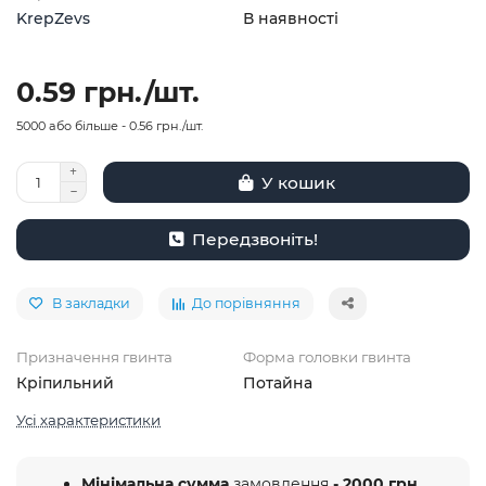
KrepZevs
В наявності
0.59 грн./шт.
5000 або більше - 0.56 грн./шт.
У кошик
Передзвоніть!
В закладки
До порівняння
Призначення гвинта
Форма головки гвинта
Кріпильний
Потайна
Усі характеристики
Мінімальна сумма
замовлення
- 2000 грн