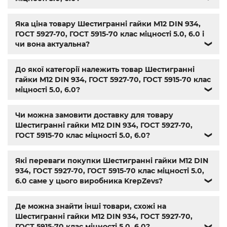
алюмінієва
,
болт м3
,
болт м8 під шестигранник
,
гайка
м14
,
din 912
,
болт м8
,
болт м 8
,
din933
,
болт м10
,
болт м6
,
Яка ціна товару Шестигранні гайки М12 DIN 934,
болт м 10
,
din934
,
крепеж
,
болт м12 размеры
,
болт м14 1.5
,
ГОСТ 5927-70, ГОСТ 5915-70 клас міцності 5.0, 6.0 і
болт м5 под шестигранник
,
болт м 18
,
болт м 9
,
болт м7
чи вона актуальна?
❯
шаг 1
,
болт м9
,
болт м 24
,
din 6325
,
din 6799
,
din 11024
,
din
6334
,
din 929
,
дин 912
,
магазин крепежа харьков
,
крепёжный магазин
,
гайки купить
,
метизы оптом
,
До якої категорії належить товар Шестигранні
крепеж харьков
,
крепежи магазин
,
магазин болтов
,
гайки М12 DIN 934, ГОСТ 5927-70, ГОСТ 5915-70 клас
гайки и болты
,
болты харьков
,
болты гайки шайбы
,
міцності 5.0, 6.0?
❯
болты 10.9
,
болты 8.8
,
винты м8
,
болт нержавеющий м8
,
болты госты
,
стопорные гайки
,
магазин метизов киев
,
Чи можна замовити доставку для товару
крепежные изделия
,
купить винты
,
болты киев
,
болты
Шестигранні гайки М12 DIN 934, ГОСТ 5927-70,
нержавейка
,
болты с гайкой
,
болт нержавійка
,
купить
ГОСТ 5915-70 клас міцності 5.0, 6.0?
❯
болт м8
,
болт м8 нержавейка
,
купить болт м 10
,
купить
болты м10
,
купить болты м8
Які переваги покупки Шестигранні гайки М12 DIN
934, ГОСТ 5927-70, ГОСТ 5915-70 клас міцності 5.0,
6.0 саме у цього виробника KrepZevs?
❯
Де можна знайти інші товари, схожі на
Шестигранні гайки М12 DIN 934, ГОСТ 5927-70,
ГОСТ 5915-70 клас міцності 5.0, 6.0?
❯