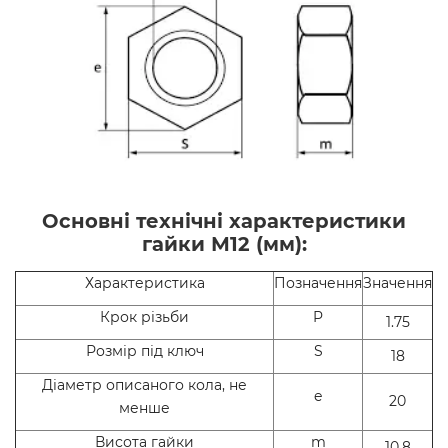
Основні технічні характеристики
гайки М12 (мм):
Характеристика
Позначення
Значення
Крок різьби
P
1.75
Розмір під ключ
S
18
Діаметр описаного кола, не
e
20
менше
Висота гайки
m
10.8