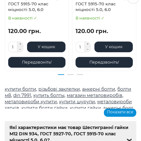
ГОСТ 5915-70 клас
ГОСТ 5915-70 клас
міцності 5.0, 6.0
міцності 5.0, 6.0
В наявності ✓
В наявності ✓
120.00 грн.
120.00 грн.
У кошик
У кошик
Передзвоніть!
Передзвоніть!
купити болти
,
різьбові заклепки
,
анкерні болти
,
болти
м8
,
din 7991
,
купить болты
,
магазин металовиробів
,
металовироби купити
,
купити шурупи
,
металовироби
харків
,
купити болти гайки
,
купити гайки
,
анкерні болт
,
Показати все
болты
,
шурупи
,
метричне різьблення з великим
кроком
,
магазин кріплення каталог
,
болти з
нержавіючої сталі купити
,
Мотор-редуктор 3МП
,
Мотор-
Які характеристики має товар Шестигранні гайки
редуктори МЧ
,
Кранові редуктори Ц2
,
анкера
,
Name
,
din
М12 DIN 934, ГОСТ 5927-70, ГОСТ 5915-70 клас
603
,
din 7981
,
заклепки
,
різьбове заклепування
,
заклепка
міцності 5.0, 6.0?
❯