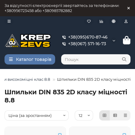
За відсутності єлектроєнергії звертайтесь за телефонами:
+380956723458 або +380985782882
+38(095)670-87-46
+38(067) 571-16-73
Каталог товарів
ки високоміцні клас 8.8
Шпильки DIN 835 2D класу міцності 8
Шпильки DIN 835 2D класу міцності
8.8