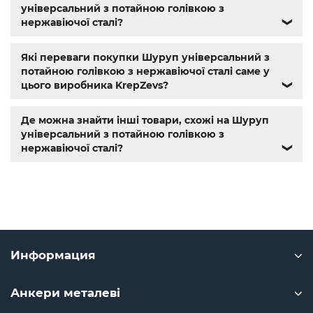
болты госты
,
стопорные гайки
,
магазин метизов киев
,
універсальний з потайною голівкою з
крепежные изделия
,
купить винты
,
болты киев
,
болты
нержавіючої сталі?
❯
нержавейка
,
болты с гайкой
,
болт нержавійка
,
купить
болт м8
,
болт м8 нержавейка
,
купить болт м 10
,
купить
болты м10
,
купить болты м8
Які переваги покупки Шуруп універсальний з
потайною голівкою з нержавіючої сталі саме у
цього виробника KrepZevs?
❯
Де можна знайти інші товари, схожі на Шуруп
універсальний з потайною голівкою з
нержавіючої сталі?
❯
Информация
Анкери металеві