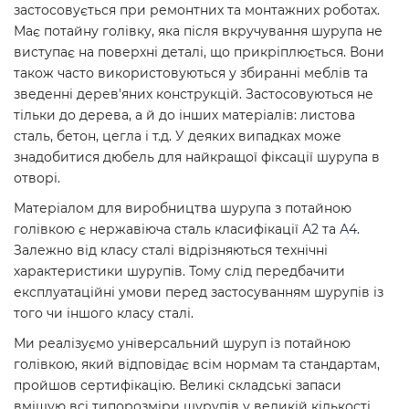
застосовується при ремонтних та монтажних роботах.
Має потайну голівку, яка після вкручування шурупа не
виступає на поверхні деталі, що прикріплюється. Вони
також часто використовуються у збиранні меблів та
зведенні дерев'яних конструкцій. Застосовуються не
тільки до дерева, а й до інших матеріалів: листова
сталь, бетон, цегла і т.д. У деяких випадках може
знадобитися дюбель для найкращої фіксації шурупа в
отворі.
Матеріалом для виробництва шурупа з потайною
голівкою є нержавіюча сталь класифікації
А2
та
А4
.
Залежно від класу сталі відрізняються технічні
характеристики шурупів. Тому слід передбачити
експлуатаційні умови перед застосуванням шурупів із
того чи іншого класу сталі.
Ми реалізуємо універсальний шуруп із потайною
голівкою, який відповідає всім нормам та стандартам,
пройшов сертифікацію. Великі складські запаси
вміщую всі типорозміри шурупів у великій кількості,