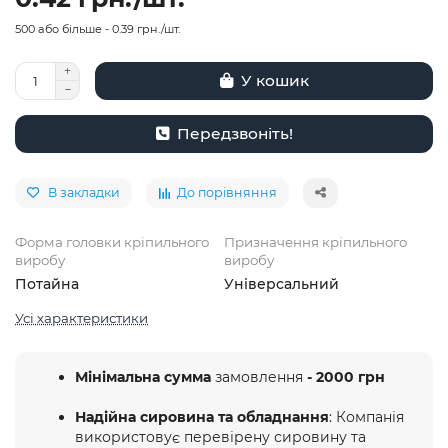
500 або більше - 0.39 грн./шт.
У кошик
Передзвоніть!
В закладки
До порівняння
Форма головки кріпильного
Призначення кріпильного
виробу
виробу
Потайна
Універсальний
Усі характеристики
Мінімальна сумма
замовлення
- 2000 грн
Надійна сировина та обладнання
: Компанія
використовує перевірену сировину та