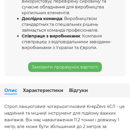
використовує перевірену сировину та
сучасне обладнання для виробництва
кріпильних елементів.
Дослідна команда
: Виробництвом
стандартних та спеціальних рішень
займається команда професіоналів.
Співпраця з виробниками
: Компанія
співпрацює з відповідальними заводами-
виробниками з України та Європи.
Замовити прорахунок вартості
Опис
Характеристики
Відгуки
Строп ланцюговий чотирьохгілковий KrepZevs 4СЛ - це
надійний та міцний інструмент для підйому важких
вантажів. Він має навантаження 11.2 тонни і довжину 1
метр, але може бути збільшений до 2 метрів за