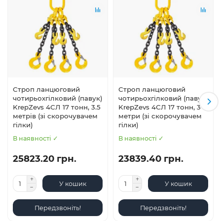
Строп ланцюговий
Строп ланцюговий
чотирьохгілковий (павук)
чотирьохгілковий (павук)
KrepZevs 4СЛ 17 тонн, 3.5
KrepZevs 4СЛ 17 тонн, 3
метрів (зі скорочувачем
метри (зі скорочувачем
гілки)
гілки)
В наявності ✓
В наявності ✓
25823.20 грн.
23839.40 грн.
У кошик
У кошик
Передзвоніть!
Передзвоніть!