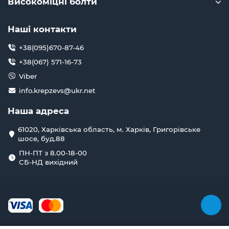
Високоміцні болти
Наші контакти
+38(095)670-87-46
+38(067) 571-16-73
Viber
info.krepzevs@ukr.net
Наша адреса
61020, Харківська область, м. Харків, Григорівське
шосе, буд.88
ПН-ПТ з 8.00-18-00
СБ-НД вихідний