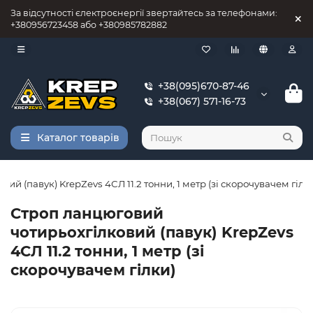
За відсутності єлектроєнергії звертайтесь за телефонами:
+380956723458 або +380985782882
+38(095)670-87-46
+38(067) 571-16-73
Каталог товарів
й (павук) KrepZevs 4СЛ 11.2 тонни, 1 метр (зі скорочувачем гілк
Строп ланцюговий
чотирьохгілковий (павук) KrepZevs
4СЛ 11.2 тонни, 1 метр (зі
скорочувачем гілки)