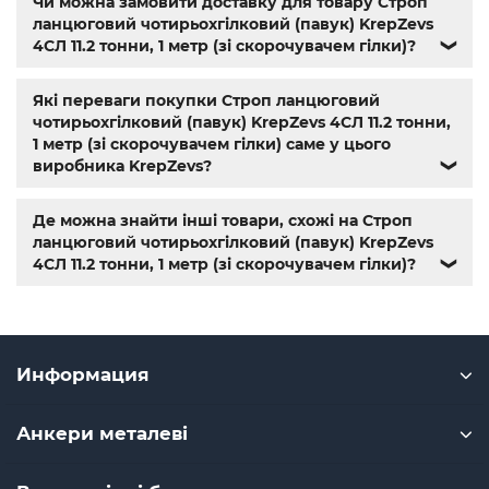
Чи можна замовити доставку для товару Строп
крепежные изделия
,
купить винты
,
болты киев
,
болты
ланцюговий чотирьохгілковий (павук) KrepZevs
нержавейка
,
болты с гайкой
,
болт нержавійка
,
купить
4СЛ 11.2 тонни, 1 метр (зі скорочувачем гілки)?
❯
болт м8
,
болт м8 нержавейка
,
купить болт м 10
,
купить
болты м10
,
купить болты м8
Які переваги покупки Строп ланцюговий
чотирьохгілковий (павук) KrepZevs 4СЛ 11.2 тонни,
1 метр (зі скорочувачем гілки) саме у цього
виробника KrepZevs?
❯
Де можна знайти інші товари, схожі на Строп
ланцюговий чотирьохгілковий (павук) KrepZevs
4СЛ 11.2 тонни, 1 метр (зі скорочувачем гілки)?
❯
Информация
Анкери металеві