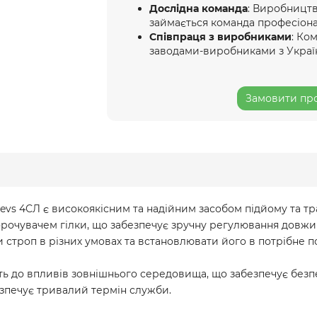
Дослідна команда
: Виробництв
займається команда професіона
Співпраця з виробниками
: Ко
заводами-виробниками з Украї
Замовити про
s 4СЛ є високоякісним та надійним засобом підйому та тра
орочувачем гілки, що забезпечує зручну регулювання довжин
строп в різних умовах та встановлювати його в потрібне 
сть до впливів зовнішнього середовища, що забезпечує безпе
езпечує тривалий термін служби.