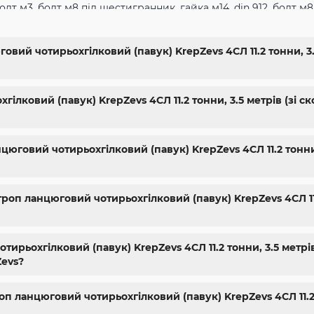
олт м3
,
болт м8 під шестигранник
,
гайка м14
,
din 912
,
болт м8
,
болт м5 под шестигранник
,
болт м 18
,
болт м 9
,
болт м7 шаг 
жа харьков
,
крепёжный магазин
,
гайки купить
,
метизы опто
гайки шайбы
,
болты 10.9
,
болты 8.8
,
винты м8
,
болт нержаве
вий чотирьохгілковий (павук) KrepZevs 4СЛ 11.2 тонни, 3.5
упить винты
,
болты киев
,
болты нержавейка
,
болты с гайкой
10
,
купить болты м8
ілковий (павук) KrepZevs 4СЛ 11.2 тонни, 3.5 метрів (зі с
цюговий чотирьохгілковий (павук) KrepZevs 4СЛ 11.2 тонни,
оп ланцюговий чотирьохгілковий (павук) KrepZevs 4СЛ 11.2
рьохгілковий (павук) KrepZevs 4СЛ 11.2 тонни, 3.5 метрів
Zevs?
п ланцюговий чотирьохгілковий (павук) KrepZevs 4СЛ 11.2 т