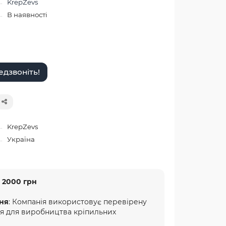
KrepZevs
В наявності
дзвоніть!
KrepZevs
Україна
 2000 грн
ня
: Компанія використовує перевірену
ня для виробництва кріпильних