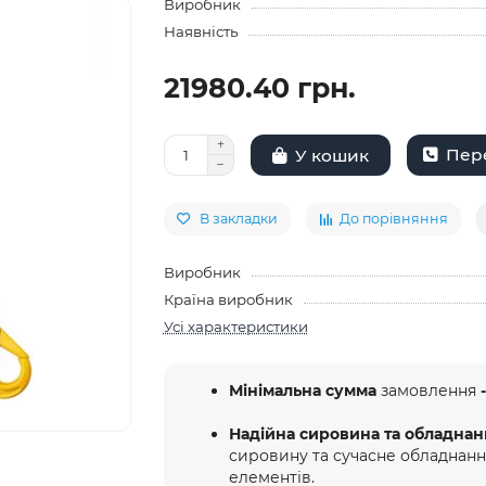
Виробник
Наявність
21980.40 грн.
Пере
У кошик
В закладки
До порівняння
Виробник
Країна виробник
Усі характеристики
Мінімальна сумма
замовлення
-
Надійна сировина та обладнан
сировину та сучасне обладнан
елементів.