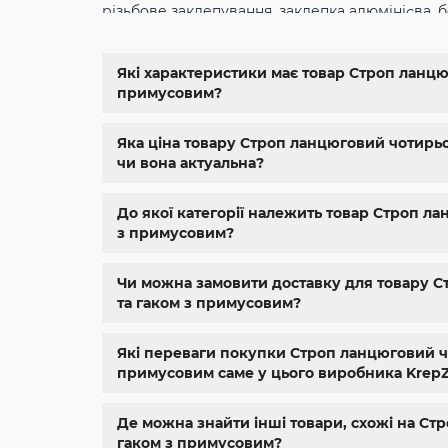
різьбове заклепування
,
заклепка алюмінієва
,
б
din934
,
крепеж
,
болт м12 размеры
,
болт м14 1.5
11024
,
din 6334
,
din 929
,
дин 912
,
магазин крепе
болтов
,
гайки и болты
,
болты харьков
,
болты 
Які характеристики має товар Строп ланцюго
магазин метизов киев
,
крепежные изделия
,
к
примусовим?
нержавейка
,
купить болт м 10
,
купить болты м
Яка ціна товару Строп ланцюговий чотирьохг
чи вона актуальна?
До якої категорії належить товар Строп лан
з примусовим?
Чи можна замовити доставку для товару Стр
та гаком з примусовим?
Які переваги покупки Строп ланцюговий чоти
примусовим саме у цього виробника Krep
Де можна знайти інші товари, схожі на Стро
гаком з примусовим?