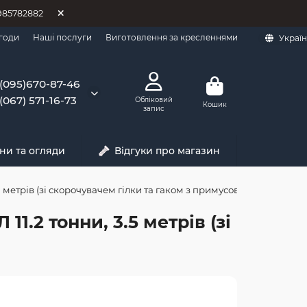
0985782882
годи
Наші послуги
Виготовлення за кресленнями
Украї
(095)670-87-46
(067) 571-16-73
Обліковий
Кошик
запис
ни та огляди
Відгуки про магазин
5 метрів (зі скорочувачем гілки та гаком з примусовим
1.2 тонни, 3.5 метрів (зі