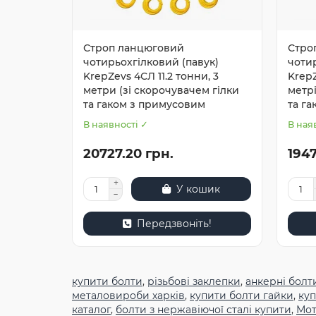
Строп ланцюговий
Стро
чотирьохгілковий (павук)
чотир
KrepZevs 4СЛ 11.2 тонни, 3
KrepZ
метри (зі скорочувачем гілки
метрі
та гаком з примусовим
та г
В наявності ✓
В ная
20727.20 грн.
1947
У кошик
Передзвоніть!
купити болти
,
різьбові заклепки
,
анкерні болт
металовироби харків
,
купити болти гайки
,
куп
каталог
,
болти з нержавіючої сталі купити
,
Мот