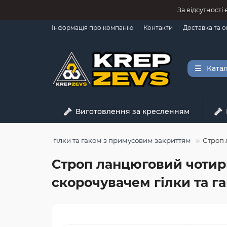
За відсутності
Інформація про компанію
Контакти
Доставка та 
Катал
Виготовлення за кресленням
і скорочувачем гілки та гаком з примусовим закриттям
Строп 
Строп ланцюговий чотирьо
скорочувачем гілки та г