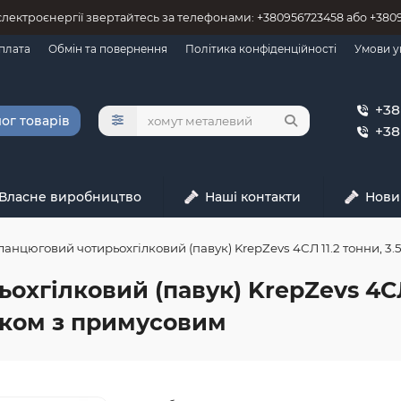
 єлектроєнергії звертайтесь за телефонами: +380956723458 або +38
оплата
Обмін та повернення
Політика конфіденційності
Умови у
+38
ог товарів
+38
Власне виробництво
Наші контакти
Нови
ланцюговий чотирьохгілковий (павук) KrepZevs 4СЛ 11.2 тонни, 3.
хгілковий (павук) KrepZevs 4СЛ 1
аком з примусовим