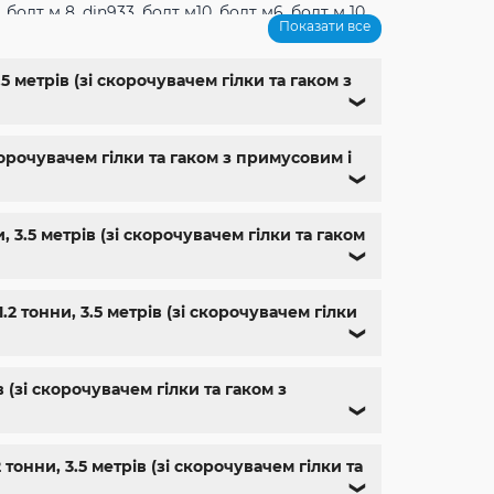
,
болт м 8
,
din933
,
болт м10
,
болт м6
,
болт м 10
,
Показати все
1
,
болт м9
,
болт м 24
,
din 6325
,
din 6799
,
din
м
,
крепеж харьков
,
крепежи магазин
,
магазин
ющий м8
,
болты госты
,
стопорные гайки
,
 метрів (зі скорочувачем гілки та гаком з
,
болт нержавійка
,
купить болт м8
,
болт м8
❯
корочувачем гілки та гаком з примусовим і
❯
 3.5 метрів (зі скорочувачем гілки та гаком
❯
 тонни, 3.5 метрів (зі скорочувачем гілки
❯
 (зі скорочувачем гілки та гаком з
❯
онни, 3.5 метрів (зі скорочувачем гілки та
❯