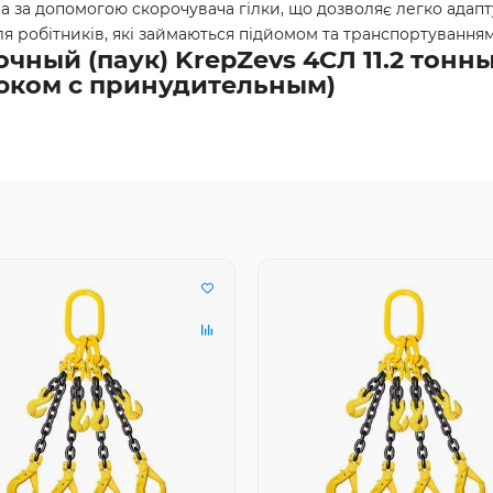
а за допомогою скорочувача гілки, що дозволяє легко адапт
я робітників, які займаються підйомом та транспортуванням
ный (паук) KrepZevs 4СЛ 11.2 тонны,
юком с принудительным)