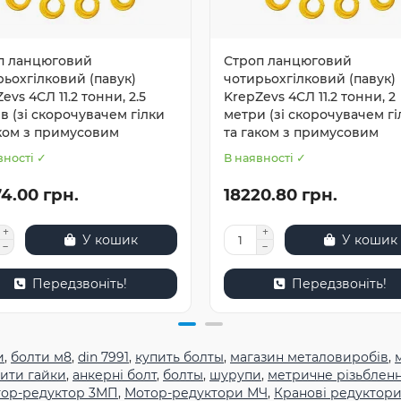
п ланцюговий
Строп ланцюговий
ьохгілковий (павук)
чотирьохгілковий (павук)
evs 4СЛ 11.2 тонни, 2.5
KrepZevs 4СЛ 11.2 тонни, 2
в (зі скорочувачем гілки
метри (зі скорочувачем гі
аком з примусовим
та гаком з примусовим
вності ✓
В наявності ✓
4.00 грн.
18220.80 грн.
У кошик
У кошик
Передзвоніть!
Передзвоніть!
и
,
болти м8
,
din 7991
,
купить болты
,
магазин металовиробів
,
ити гайки
,
анкерні болт
,
болты
,
шурупи
,
метричне різьблен
ор-редуктор 3МП
,
Мотор-редуктори МЧ
,
Кранові редуктори