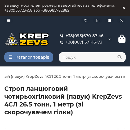
За відсутності єлектроєнергії звертайтесь за телефонами:
+380956723458 або +380985782882
+38(095)670-87-46
+38(067) 571-16-73
Каталог товарів
ий (павук) KrepZevs 4СЛ 26.5 тонн, 1 метр (зі скорочувачем гілк
Строп ланцюговий
чотирьохгілковий (павук) KrepZevs
4СЛ 26.5 тонн, 1 метр (зі
скорочувачем гілки)