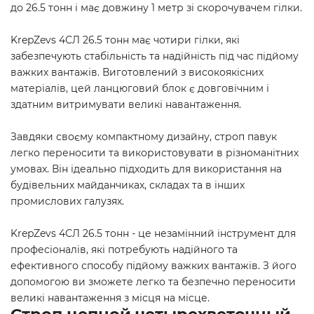
до 26.5 тонн і має довжину 1 метр зі скорочувачем гілки.
KrepZevs 4СЛ 26.5 тонн має чотири гілки, які
забезпечують стабільність та надійність під час підйому
важких вантажів. Виготовлений з високоякісних
матеріалів, цей ланцюговий блок є довговічним і
здатним витримувати великі навантаження.
Завдяки своєму компактному дизайну, строп павук
легко переносити та використовувати в різноманітних
умовах. Він ідеально підходить для використання на
будівельних майданчиках, складах та в інших
промислових галузях.
KrepZevs 4СЛ 26.5 тонн - це незамінний інструмент для
професіоналів, які потребують надійного та
ефективного способу підйому важких вантажів. З його
допомогою ви зможете легко та безпечно переносити
великі навантаження з місця на місце.
Строп цепной четырехветочный