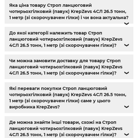
м14
,
din 912
,
болт м8
,
болт м 8
,
din933
,
болт м10
,
болт м6
,
Яка ціна товару Строп ланцюговий
болт м 10
,
din934
,
крепеж
,
болт м12 размеры
,
болт м14 1.5
,
чотирьохгілковий (павук) KrepZevs 4СЛ 26.5 тонн,
болт м5 под шестигранник
,
болт м 18
,
болт м 9
,
болт м7
1 метр (зі скорочувачем гілки) і чи вона актуальна?
шаг 1
,
болт м9
,
болт м 24
,
din 6325
,
din 6799
,
din 11024
,
din
❯
6334
,
din 929
,
дин 912
,
магазин крепежа харьков
,
крепёжный магазин
,
гайки купить
,
метизы оптом
,
До якої категорії належить товар Строп
крепеж харьков
,
крепежи магазин
,
магазин болтов
,
ланцюговий чотирьохгілковий (павук) KrepZevs
гайки и болты
,
болты харьков
,
болты гайки шайбы
,
4СЛ 26.5 тонн, 1 метр (зі скорочувачем гілки)?
❯
болты 10.9
,
болты 8.8
,
винты м8
,
болт нержавеющий м8
,
болты госты
,
стопорные гайки
,
магазин метизов киев
,
Чи можна замовити доставку для товару Строп
крепежные изделия
,
купить винты
,
болты киев
,
болты
ланцюговий чотирьохгілковий (павук) KrepZevs
нержавейка
,
болты с гайкой
,
болт нержавійка
,
купить
4СЛ 26.5 тонн, 1 метр (зі скорочувачем гілки)?
❯
болт м8
,
болт м8 нержавейка
,
купить болт м 10
,
купить
болты м10
,
купить болты м8
Які переваги покупки Строп ланцюговий
чотирьохгілковий (павук) KrepZevs 4СЛ 26.5 тонн,
1 метр (зі скорочувачем гілки) саме у цього
виробника KrepZevs?
❯
Де можна знайти інші товари, схожі на Строп
ланцюговий чотирьохгілковий (павук) KrepZevs
4СЛ 26.5 тонн, 1 метр (зі скорочувачем гілки)?
❯