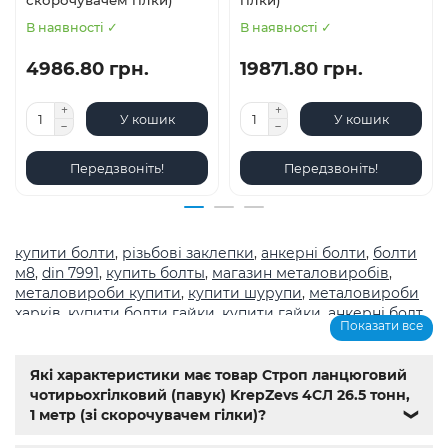
скорочувачем гілки)
гілки)
В наявності ✓
В наявності ✓
4986.80 грн.
19871.80 грн.
У кошик
У кошик
Передзвоніть!
Передзвоніть!
купити болти
,
різьбові заклепки
,
анкерні болти
,
болти
м8
,
din 7991
,
купить болты
,
магазин металовиробів
,
металовироби купити
,
купити шурупи
,
металовироби
харків
,
купити болти гайки
,
купити гайки
,
анкерні болт
,
Показати все
болты
,
шурупи
,
метричне різьблення з великим
кроком
,
магазин кріплення каталог
,
болти з
нержавіючої сталі купити
,
Мотор-редуктор 3МП
,
Мотор-
Які характеристики має товар Строп ланцюговий
редуктори МЧ
,
Кранові редуктори Ц2
,
анкера
,
Name
,
din
чотирьохгілковий (павук) KrepZevs 4СЛ 26.5 тонн,
603
,
din 7981
,
заклепки
,
різьбове заклепування
,
заклепка
1 метр (зі скорочувачем гілки)?
❯
алюмінієва
,
болт м3
,
болт м8 під шестигранник
,
гайка