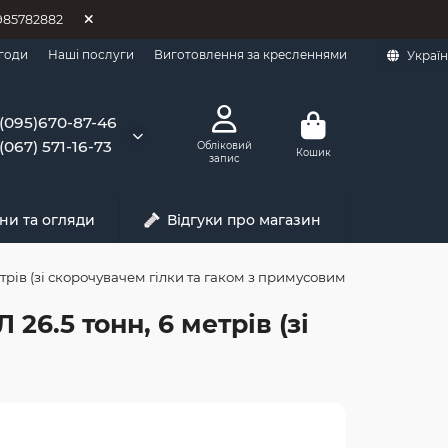
0985782882
годи
Наші послуги
Виготовлення за кресленнями
Украї
(095)670-87-46
(067) 571-16-73
Обліковий
Кошик
запис
ни та огляди
Відгуки про магазин
трів (зі скорочувачем гілки та гаком з примусовим
6.5 тонн, 6 метрів (зі