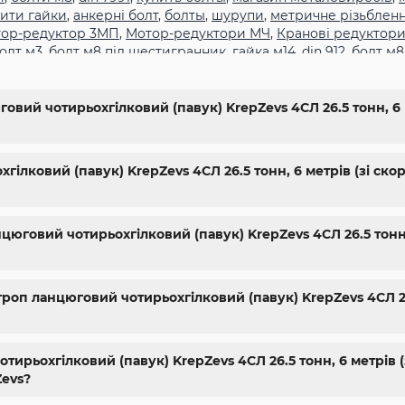
ити гайки
,
анкерні болт
,
болты
,
шурупи
,
метричне різьблен
ор-редуктор 3МП
,
Мотор-редуктори МЧ
,
Кранові редуктори
олт м3
,
болт м8 під шестигранник
,
гайка м14
,
din 912
,
болт м8
,
болт м5 под шестигранник
,
болт м 18
,
болт м 9
,
болт м7 шаг 
жа харьков
,
крепёжный магазин
,
гайки купить
,
метизы опто
гайки шайбы
,
болты 10.9
,
болты 8.8
,
винты м8
,
болт нержаве
овий чотирьохгілковий (павук) KrepZevs 4СЛ 26.5 тонн, 6 м
упить винты
,
болты киев
,
болты нержавейка
,
болты с гайкой
10
,
купить болты м8
гілковий (павук) KrepZevs 4СЛ 26.5 тонн, 6 метрів (зі ско
цюговий чотирьохгілковий (павук) KrepZevs 4СЛ 26.5 тонн, 
оп ланцюговий чотирьохгілковий (павук) KrepZevs 4СЛ 26.5
ирьохгілковий (павук) KrepZevs 4СЛ 26.5 тонн, 6 метрів (з
Zevs?