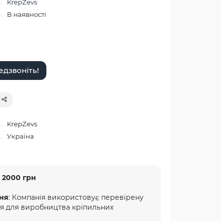
KrepZevs
В наявності
дзвоніть!
KrepZevs
Україна
 2000 грн
ня
: Компанія використовує перевірену
ня для виробництва кріпильних