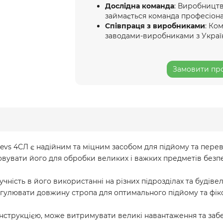
Дослідна команда
: Виробництв
займається команда професіона
Співпраця з виробниками
: Ко
заводами-виробниками з Украї
Замовити про
vs 4СЛ є надійним та міцним засобом для підйому та перев
овувати його для обробки великих і важких предметів безп
учність в його використанні на різних підрозділах та будів
гулювати довжину стропа для оптимального підйому та фікс
нструкцією, може витримувати великі навантаження та забе