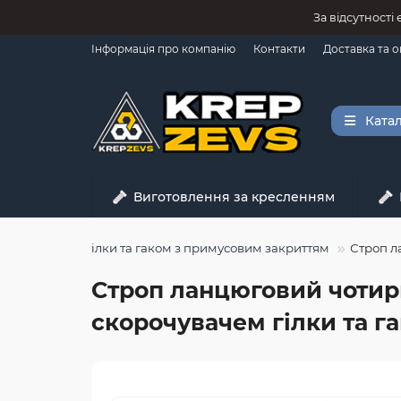
За відсутності
Інформація про компанію
Контакти
Доставка та 
Катал
Виготовлення за кресленням
скорочувачем гілки та гаком з примусовим закриттям
Строп л
Строп ланцюговий чотирьо
скорочувачем гілки та г