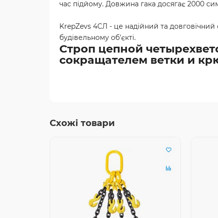
час підйому. Довжина гака досягає 2000 си
KrepZevs 4СЛ - це надійний та довговічний
будівельному об'єкті.
Строп цепной четырехветоч
сокращателем ветки и кр
Схожі товари