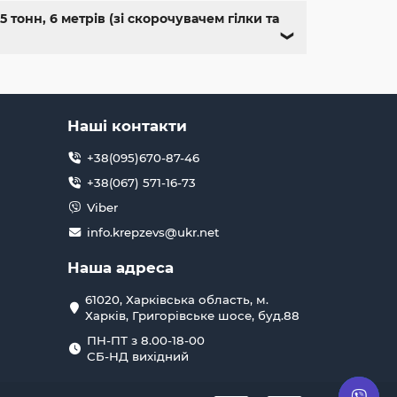
тонн, 6 метрів (зі скорочувачем гілки та
❯
Наші контакти
+38(095)670-87-46
+38(067) 571-16-73
Viber
info.krepzevs@ukr.net
Наша адреса
61020, Харківська область, м.
Харків, Григорівське шосе, буд.88
ПН-ПТ з 8.00-18-00
СБ-НД вихідний