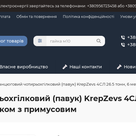
 єлектроєнергії звертайтесь за телефонами: +380956723458 або +38
оплата
Обмін та повернення
Політика конфіденційності
Умови у
+38
ог товарів
+38
Власне виробництво
Наші контакти
Нови
анцюговий чотирьохгілковий (павук) KrepZevs 4СЛ 26.5 тонн, 6 ме
хгілковий (павук) KrepZevs 4СЛ 2
аком з примусовим