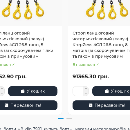
п ланцюговий
Строп ланцюговий
ьохгілковий (павук)
чотирьохгілковий (павук)
evs 4СЛ 26.5 тонн, 5
KrepZevs 4СЛ 26.5 тонн, 8
в (зі скорочувачем гілки
метрів (зі скорочувачем г
аком з примусовим
та гаком з примусовим
вності ✓
В наявності ✓
52.90 грн.
91365.30 грн.
У кошик
У кошик
Передзвоніть!
Передзвоніть!
и
,
болти м8
,
din 7991
,
купить болты
,
магазин металовиробів
,