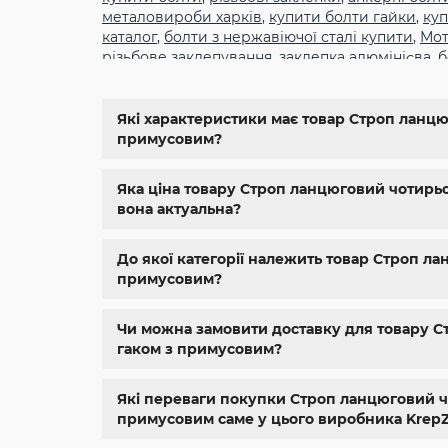
металовироби харків
,
купити болти гайки
,
куп
каталог
,
болти з нержавіючої сталі купити
,
Мот
різьбове заклепування
,
заклепка алюмінієва
,
б
din934
,
крепеж
,
болт м12 размеры
,
болт м14 1.5
11024
,
din 6334
,
din 929
,
дин 912
,
магазин крепе
болтов
,
гайки и болты
,
болты харьков
,
болты 
Які характеристики має товар Строп ланцюг
магазин метизов киев
,
крепежные изделия
,
к
примусовим?
нержавейка
,
купить болт м 10
,
купить болты м
Яка ціна товару Строп ланцюговий чотирьох
вона актуальна?
До якої категорії належить товар Строп лан
примусовим?
Чи можна замовити доставку для товару Стр
гаком з примусовим?
Які переваги покупки Строп ланцюговий чот
примусовим саме у цього виробника Krep