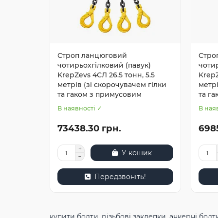
Строп ланцюговий
Стро
чотирьохгілковий (павук)
чотир
KrepZevs 4СЛ 26.5 тонн, 5.5
KrepZ
метрів (зі скорочувачем гілки
метрі
та гаком з примусовим
та г
В наявності ✓
В ная
73438.30 грн.
698
У кошик
Передзвоніть!
купити болти
,
різьбові заклепки
,
анкерні болт