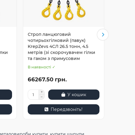
Строп ланцюговий
Строп л
чотирьохгілковий (павук)
чотирьох
KrepZevs 4СЛ 26.5 тонн, 4.5
KrepZevs
ілки
метрів (зі скорочувачем гілки
метрів (
та гаком з примусовим
та гаком
В наявності ✓
В наявнос
66267.50 грн.
87779.
У кошик
Передзвоніть!
металовироби купити
,
купити шурупи
,