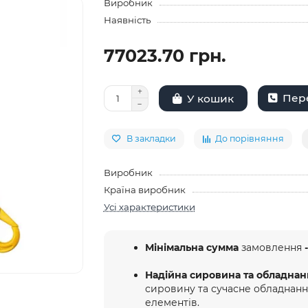
Виробник
Наявність
77023.70 грн.
Пере
У кошик
В закладки
До порівняння
Виробник
Країна виробник
Усі характеристики
Мінімальна сумма
замовлення
-
Надійна сировина та обладнан
сировину та сучасне обладнан
елементів.