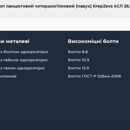
оп ланцюговий чотирьохгілковий (павук) KrepZevs 4СЛ 26.5 
и металеві
Високоміцні болти
з болтом однорозпірні
Болти 8.8
з гайкою однорозпірні
Болти 10.9
з гаком однорозпірні
Болти 12.9
 клинові
Болти ГОСТ Р 52644-2006