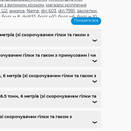
ня з великим кроком
,
магазин кріплення
 Ц2
,
анкера
,
Name
,
din 603
,
din 7981
,
заклепки
,
,
болт м 8
,
din933
,
болт м10
,
болт м6
,
болт м 10
,
Показати все
1
,
болт м9
,
болт м 24
,
din 6325
,
din 6799
,
din
м
,
крепеж харьков
,
крепежи магазин
,
магазин
ющий м8
,
болты госты
,
стопорные гайки
,
етрів (зі скорочувачем гілки та гаком з
,
болт нержавійка
,
купить болт м8
,
болт м8
❯
рочувачем гілки та гаком з примусовим і чи
❯
6 метрів (зі скорочувачем гілки та гаком з
❯
 тонн, 6 метрів (зі скорочувачем гілки та
❯
і скорочувачем гілки та гаком з
❯