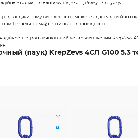
надійне утримання вантажу під час підйому та спуску.
рів, завдяки чому ви з легкістю можете адаптувати його пі
артам безпеки та має сертифікат відповідності.
а надійності, строп ланцюговий чотирьохгілковий KrepZevs 
нн.
ный (паук) KrepZevs 4СЛ G100 5.3 т