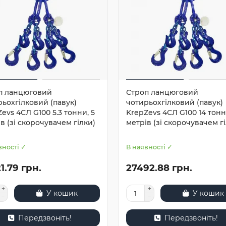
п ланцюговий
Строп ланцюговий
ьохгілковий (павук)
чотирьохгілковий (павук)
evs 4СЛ G100 5.3 тонни, 5
KrepZevs 4СЛ G100 14 тонн,
в (зі скорочувачем гілки)
метрів (зі скорочувачем г
вності ✓
В наявності ✓
1.79 грн.
27492.88 грн.
У кошик
У кошик
Передзвоніть!
Передзвоніть!