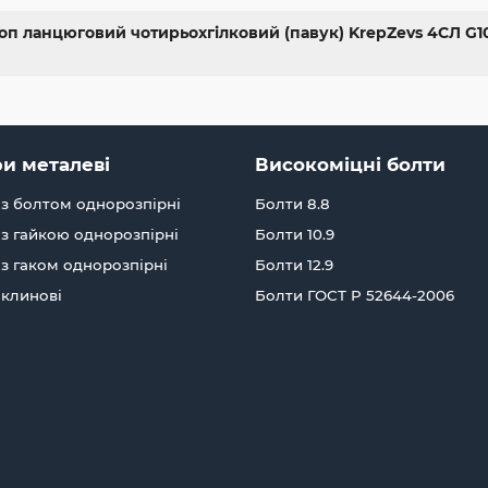
оп ланцюговий чотирьохгілковий (павук) KrepZevs 4СЛ G100
и металеві
Високоміцні болти
з болтом однорозпірні
Болти 8.8
з гайкою однорозпірні
Болти 10.9
з гаком однорозпірні
Болти 12.9
 клинові
Болти ГОСТ Р 52644-2006