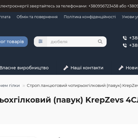
 єлектроєнергії звертайтесь за телефонами: +380956723458 або +38
оплата
Обмін та повернення
Політика конфіденційності
Умови у
+38
ог товарів
+38
Власне виробництво
Наші контакти
Нови
чем гілки
Строп ланцюговий чотирьохгілковий (павук) KrepZevs
хгілковий (павук) KrepZevs 4СЛ 