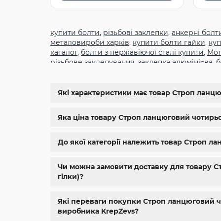
купити болти
,
різьбові заклепки
,
анкерні болт
металовироби харків
,
купити болти гайки
,
куп
каталог
,
болти з нержавіючої сталі купити
,
Мот
різьбове заклепування
,
заклепка алюмінієва
,
б
din934
,
крепеж
,
болт м12 размеры
,
болт м14 1.5
11024
,
din 6334
,
din 929
,
дин 912
,
магазин крепе
болтов
,
гайки и болты
,
болты харьков
,
болты 
Які характеристики має товар Строп ланцюг
магазин метизов киев
,
крепежные изделия
,
к
нержавейка
,
купить болт м 10
,
купить болты м
Яка ціна товару Строп ланцюговий чотирьохг
До якої категорії належить товар Строп ла
Чи можна замовити доставку для товару Ст
гілки)?
Які переваги покупки Строп ланцюговий чот
виробника KrepZevs?