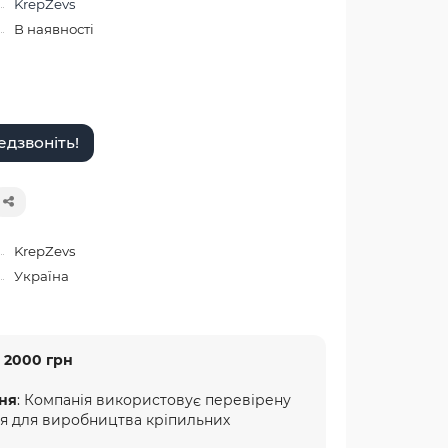
KrepZevs
В наявності
дзвоніть!
KrepZevs
Україна
 2000 грн
ня
: Компанія використовує перевірену
ня для виробництва кріпильних