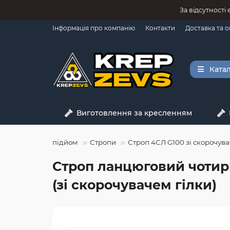
За відсутності
Інформація про компанію
Контакти
Доставка та 
Катал
Виготовлення за кресленням
Вантажопідйом
Стропи
Строп 4СЛ G100 зі скорочува
Строп ланцюговий чотирьо
(зі скорочувачем гілки)