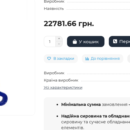
Виробник
Наявність
22781.66 грн.
Пере
У кошик
В закладки
До порівняння
Виробник
Країна виробник
Усі характеристики
Мінімальна сумма
замовлення
-
Надійна сировина та обладнан
сировину та сучасне обладнан
елементів.