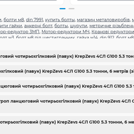
и
,
болти м8
,
din 7991
,
купить болты
,
магазин металовиробів
,
ити гайки
,
анкерні болт
,
болты
,
шурупи
,
метричне різьблен
ор-редуктор 3МП
,
Мотор-редуктори МЧ
,
Кранові редуктори
олт м3
,
болт м8 під шестигранник
,
гайка м14
,
din 912
,
болт м8
,
болт м5 под шестигранник
,
болт м 18
,
болт м 9
,
болт м7 шаг 
жа харьков
,
крепёжный магазин
,
гайки купить
,
метизы опто
гайки шайбы
,
болты 10.9
,
болты 8.8
,
винты м8
,
болт нержаве
овий чотирьохгілковий (павук) KrepZevs 4СЛ G100 5.3 тонн
упить винты
,
болты киев
,
болты нержавейка
,
болты с гайкой
10
,
купить болты м8
ілковий (павук) KrepZevs 4СЛ G100 5.3 тонни, 6 метрів (зі
нцюговий чотирьохгілковий (павук) KrepZevs 4СЛ G100 5.3 т
роп ланцюговий чотирьохгілковий (павук) KrepZevs 4СЛ G10
ирьохгілковий (павук) KrepZevs 4СЛ G100 5.3 тонни, 6 мет