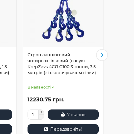
Строп ланцюговий
Строп л
чотирьохгілковий (павук)
чотирьох
 1.5
KrepZevs 4СЛ G100 3 тонни, 3.5
KrepZevs
ілки)
метрів (зі скорочувачем гілки)
метр (зі
В наявності ✓
В наявнос
12230.75 грн.
23919.
У кошик
Передзвоніть!