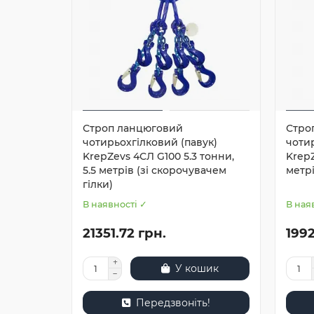
Строп ланцюговий
Стро
чотирьохгілковий (павук)
чотир
KrepZevs 4СЛ G100 5.3 тонни,
KrepZ
5.5 метрів (зі скорочувачем
метрі
гілки)
В наявності ✓
В ная
21351.72 грн.
1992
У кошик
Передзвоніть!