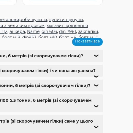
металовироби купити
,
купити шурупи
,
ня з великим кроком
,
магазин кріплення
 Ц2
,
анкера
,
Name
,
din 603
,
din 7981
,
заклепки
,
,
болт м 8
,
din933
,
болт м10
,
болт м6
,
болт м 10
,
Показати все
1
,
болт м9
,
болт м 24
,
din 6325
,
din 6799
,
din
м
,
крепеж харьков
,
крепежи магазин
,
магазин
ющий м8
,
болты госты
,
стопорные гайки
,
и, 6 метрів (зі скорочувачем гілки)?
❯
,
болт нержавійка
,
купить болт м8
,
болт м8
 скорочувачем гілки) і чи вона актуальна?
❯
онни, 6 метрів (зі скорочувачем гілки)?
❯
0 5.3 тонни, 6 метрів (зі скорочувачем
❯
рів (зі скорочувачем гілки) саме у цього
❯