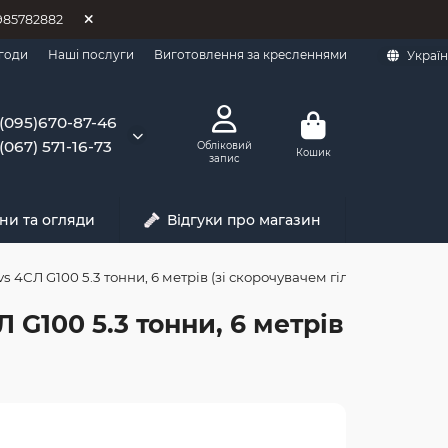
0985782882
годи
Наші послуги
Виготовлення за кресленнями
Украї
(095)670-87-46
(067) 571-16-73
Обліковий
Кошик
запис
ни та огляди
Відгуки про магазин
 4СЛ G100 5.3 тонни, 6 метрів (зі скорочувачем гілки)
G100 5.3 тонни, 6 метрів