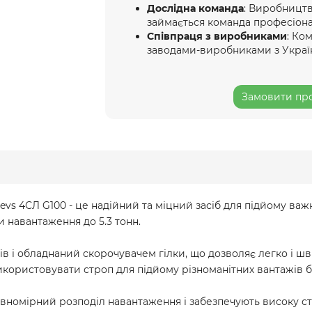
Дослідна команда
: Виробництв
займається команда професіона
Співпраця з виробниками
: Ко
заводами-виробниками з Украї
Замовити про
s 4СЛ G100 - це надійний та міцний засіб для підйому важ
и навантаження до 5.3 тонн.
в і обладнаний скорочувачем гілки, що дозволяє легко і шв
икористовувати строп для підйому різноманітних вантажів б
івномірний розподіл навантаження і забезпечують високу ст