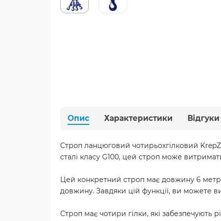
Опис
Характеристики
Відгуки
Строп ланцюговий чотирьохгілковий KrepZev
сталі класу G100, цей строп може витримат
Цей конкретний строп має довжину 6 метрі
довжину. Завдяки цій функції, ви можете в
Строп має чотири гілки, які забезпечують р