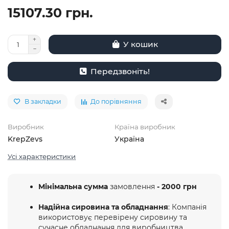
15107.30 грн.
У кошик
Передзвоніть!
В закладки
До порівняння
Виробник
Країна виробник
KrepZevs
Україна
Усі характеристики
Мінімальна сумма
замовлення
- 2000 грн
Надійна сировина та обладнання
: Компанія
використовує перевірену сировину та
сучасне обладнання для виробництва