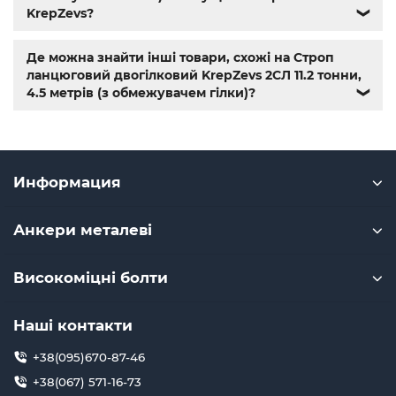
KrepZevs?
❯
Де можна знайти інші товари, схожі на Строп
ланцюговий двогілковий KrepZevs 2СЛ 11.2 тонни,
4.5 метрів (з обмежувачем гілки)?
❯
Информация
Анкери металеві
Високоміцні болти
Наші контакти
+38(095)670-87-46
+38(067) 571-16-73