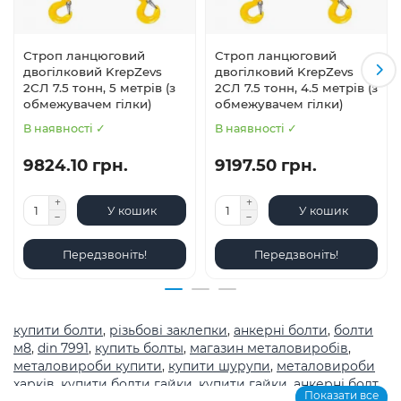
Строп ланцюговий
Строп ланцюговий
двогілковий KrepZevs
двогілковий KrepZevs
2СЛ 7.5 тонн, 5 метрів (з
2СЛ 7.5 тонн, 4.5 метрів (з
обмежувачем гілки)
обмежувачем гілки)
В наявності ✓
В наявності ✓
9824.10 грн.
9197.50 грн.
У кошик
У кошик
Передзвоніть!
Передзвоніть!
купити болти
,
різьбові заклепки
,
анкерні болти
,
болти
м8
,
din 7991
,
купить болты
,
магазин металовиробів
,
металовироби купити
,
купити шурупи
,
металовироби
харків
,
купити болти гайки
,
купити гайки
,
анкерні болт
,
Показати все