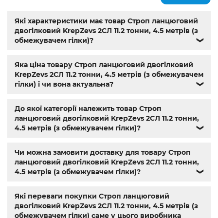
болты
,
шурупи
,
метричне різьблення з великим
кроком
,
магазин кріплення каталог
,
болти з
нержавіючої сталі купити
,
Мотор-редуктор 3МП
,
Мотор-
Які характеристики має товар Строп ланцюговий
редуктори МЧ
,
Кранові редуктори Ц2
,
анкера
,
Name
,
din
двогілковий KrepZevs 2СЛ 11.2 тонни, 4.5 метрів (з
603
,
din 7981
,
заклепки
,
різьбове заклепування
,
заклепка
обмежувачем гілки)?
❯
алюмінієва
,
болт м3
,
болт м8 під шестигранник
,
гайка
м14
,
din 912
,
болт м8
,
болт м 8
,
din933
,
болт м10
,
болт м6
,
Яка ціна товару Строп ланцюговий двогілковий
болт м 10
,
din934
,
крепеж
,
болт м12 размеры
,
болт м14 1.5
,
KrepZevs 2СЛ 11.2 тонни, 4.5 метрів (з обмежувачем
болт м5 под шестигранник
,
болт м 18
,
болт м 9
,
болт м7
гілки) і чи вона актуальна?
❯
шаг 1
,
болт м9
,
болт м 24
,
din 6325
,
din 6799
,
din 11024
,
din
6334
,
din 929
,
дин 912
,
магазин крепежа харьков
,
крепёжный магазин
,
гайки купить
,
метизы оптом
,
До якої категорії належить товар Строп
крепеж харьков
,
крепежи магазин
,
магазин болтов
,
ланцюговий двогілковий KrepZevs 2СЛ 11.2 тонни,
гайки и болты
,
болты харьков
,
болты гайки шайбы
,
4.5 метрів (з обмежувачем гілки)?
❯
болты 10.9
,
болты 8.8
,
винты м8
,
болт нержавеющий м8
,
болты госты
,
стопорные гайки
,
магазин метизов киев
,
Чи можна замовити доставку для товару Строп
крепежные изделия
,
купить винты
,
болты киев
,
болты
ланцюговий двогілковий KrepZevs 2СЛ 11.2 тонни,
нержавейка
,
болты с гайкой
,
болт нержавійка
,
купить
4.5 метрів (з обмежувачем гілки)?
❯
болт м8
,
болт м8 нержавейка
,
купить болт м 10
,
купить
болты м10
,
купить болты м8
Які переваги покупки Строп ланцюговий
двогілковий KrepZevs 2СЛ 11.2 тонни, 4.5 метрів (з
обмежувачем гілки) саме у цього виробника