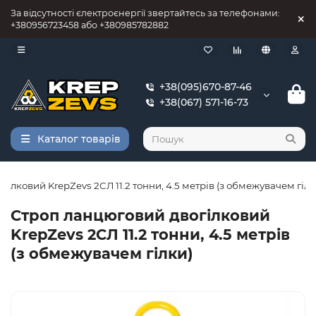
За відсутності єлектроєнергії звертайтесь за телефонами:
+380956723458 або +380985782882
+38(095)670-87-46
+38(067) 571-16-73
Каталог товарів
ілковий KrepZevs 2СЛ 11.2 тонни, 4.5 метрів (з обмежувачем гілк
Строп ланцюговий двогілковий
KrepZevs 2СЛ 11.2 тонни, 4.5 метрів
(з обмежувачем гілки)