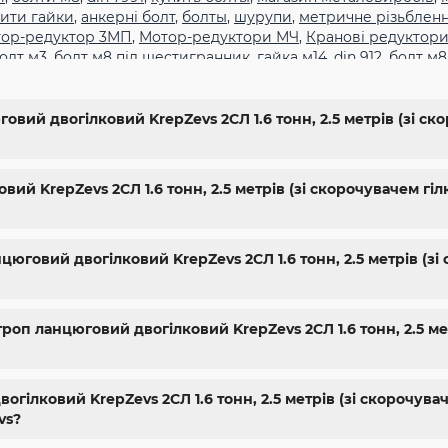
ити гайки
,
анкерні болт
,
болты
,
шурупи
,
метричне різьблен
ор-редуктор 3МП
,
Мотор-редуктори МЧ
,
Кранові редуктори
олт м3
,
болт м8 під шестигранник
,
гайка м14
,
din 912
,
болт м8
,
болт м5 под шестигранник
,
болт м 18
,
болт м 9
,
болт м7 шаг 
жа харьков
,
крепёжный магазин
,
гайки купить
,
метизы опто
гайки шайбы
,
болты 10.9
,
болты 8.8
,
винты м8
,
болт нержаве
овий двогілковий KrepZevs 2СЛ 1.6 тонн, 2.5 метрів (зі с
упить винты
,
болты киев
,
болты нержавейка
,
болты с гайкой
10
,
купить болты м8
ий KrepZevs 2СЛ 1.6 тонн, 2.5 метрів (зі скорочувачем гіл
нцюговий двогілковий KrepZevs 2СЛ 1.6 тонн, 2.5 метрів (з
оп ланцюговий двогілковий KrepZevs 2СЛ 1.6 тонн, 2.5 метр
гілковий KrepZevs 2СЛ 1.6 тонн, 2.5 метрів (зі скорочува
vs?