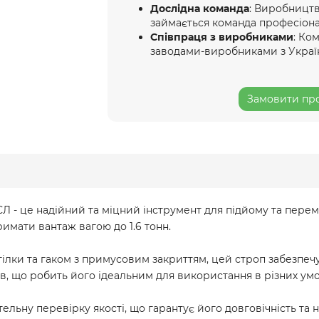
Дослідна команда
: Виробництв
займається команда професіона
Співпраця з виробниками
: Ко
заводами-виробниками з Украї
Замовити про
Л - це надійний та міцний інструмент для підйому та пере
римати вантаж вагою до 1.6 тонн.
гілки та гаком з примусовим закриттям, цей строп забезпечує
ів, що робить його ідеальним для використання в різних умо
ьну перевірку якості, що гарантує його довговічність та на