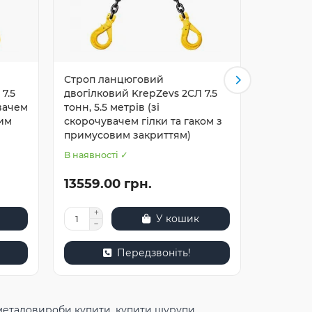
Строп ланцюговий
Строп л
7.5
двогілковий KrepZevs 2СЛ 7.5
двогілко
увачем
тонн, 5.5 метрів (зі
тонн, 6 
вим
скорочувачем гілки та гаком з
гілки та
примусовим закриттям)
закритт
В наявності ✓
В наявнос
13559.00 грн.
7658.3
У кошик
Передзвоніть!
металовироби купити
,
купити шурупи
,