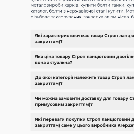
металовироби харків
,
купити болти гайки
,
куп
каталог
,
болти з нержавіючої сталі купити
,
Мот
різьбове заклепування
,
заклепка алюмінієва
,
б
din934
,
крепеж
,
болт м12 размеры
,
болт м14 1.5
11024
,
din 6334
,
din 929
,
дин 912
,
магазин крепе
болтов
,
гайки и болты
,
болты харьков
,
болты 
Які характеристики має товар Строп ланцюг
магазин метизов киев
,
крепежные изделия
,
к
закриттям)?
нержавейка
,
купить болт м 10
,
купить болты м
Яка ціна товару Строп ланцюговий двогілков
вона актуальна?
До якої категорії належить товар Строп ла
закриттям)?
Чи можна замовити доставку для товару Стр
примусовим закриттям)?
Які переваги покупки Строп ланцюговий дво
закриттям) саме у цього виробника KrepZe