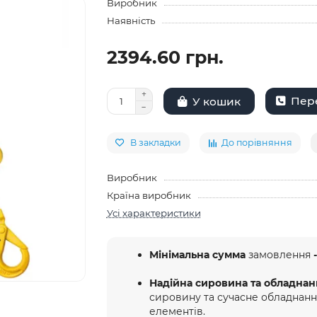
Виробник
Наявність
2394.60 грн.
Пере
У кошик
В закладки
До порівняння
Виробник
Країна виробник
Усі характеристики
Мінімальна сумма
замовлення
-
Надійна сировина та обладнан
сировину та сучасне обладнан
елементів.