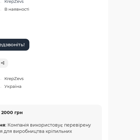
KrepZevs
В наявності
дзвоніть!
KrepZevs
Україна
 2000 грн
ня
: Компанія використовує перевірену
ня для виробництва кріпильних