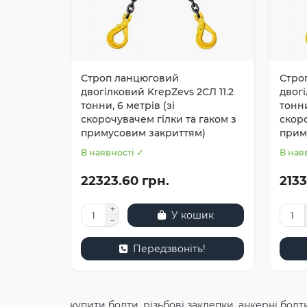
Строп ланцюговий
Стро
двогілковий KrepZevs 2СЛ 11.2
двогі
тонни, 6 метрів (зі
тонни
скорочувачем гілки та гаком з
скоро
примусовим закриттям)
прим
В наявності ✓
В ная
22323.60 грн.
2133
У кошик
Передзвоніть!
купити болти
,
різьбові заклепки
,
анкерні болт