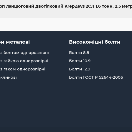
п ланцюговий двогілковий KrepZevs 2СЛ 1.6 тонн, 2.5 метрі
и металеві
Високоміцні болти
з болтом однорозпірні
Болти 8.8
з гайкою однорозпірні
Болти 10.9
з гаком однорозпірні
Болти 12.9
 клинові
Болти ГОСТ Р 52644-2006