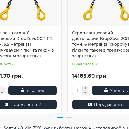
п ланцюговий
Строп ланцюговий
лковий KrepZevs 2СЛ 11.2
двогілковий KrepZevs 2СЛ 
, 5.5 метрів (зі
тонн, 6 метрів (зі скороч
чувачем гілки та гаком з
гілки та гаком з примусо
усовим закриттям)
закриттям)
вності ✓
В наявності ✓
1.70 грн.
14185.60 грн.
У кошик
У кошик
Передзвоніть!
Передзвоніть!
и
,
болти м8
,
din 7991
,
купить болты
,
магазин металовиробів
,