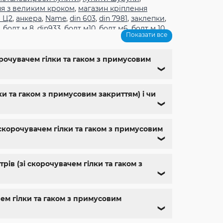
ня з великим кроком
,
магазин кріплення
 Ц2
,
анкера
,
Name
,
din 603
,
din 7981
,
заклепки
,
,
болт м 8
,
din933
,
болт м10
,
болт м6
,
болт м 10
,
Показати все
1
,
болт м9
,
болт м 24
,
din 6325
,
din 6799
,
din
м
,
крепеж харьков
,
крепежи магазин
,
магазин
ющий м8
,
болты госты
,
стопорные гайки
,
корочувачем гілки та гаком з примусовим
,
болт нержавійка
,
купить болт м8
,
болт м8
❯
ки та гаком з примусовим закриттям) і чи
❯
і скорочувачем гілки та гаком з примусовим
❯
ів (зі скорочувачем гілки та гаком з
❯
чем гілки та гаком з примусовим
❯