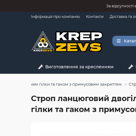
За відсутності
Інформація про компанію
Контакти
Доставка та 
Катал
Виготовлення за кресленням
0 зі скорочувачем гілки та гаком з примусовим закриттям
Стр
Строп ланцюговий двогілк
гілки та гаком з примус