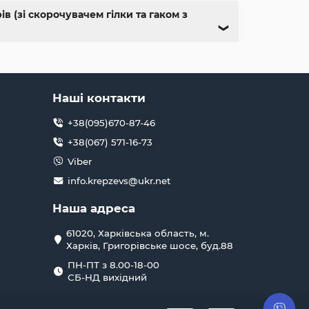
в (зі скорочувачем гілки та гаком з
❯
Наші контакти
+38(095)670-87-46
+38(067) 571-16-73
Viber
info.krepzevs@ukr.net
Наша адреса
61020, Харківська область, м.
Харків, Григорівське шосе, буд.88
ПН-ПТ з 8.00-18-00
СБ-НД вихідний