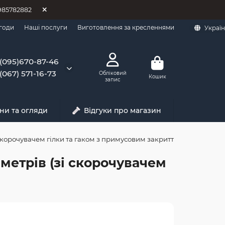
0985782882
годи
Наші послуги
Виготовлення за кресленнями
Украї
(095)670-87-46
(067) 571-16-73
Обліковий
Кошик
запис
ни та огляди
Відгуки про магазин
 скорочувачем гілки та гаком з примусовим закриттям)
 метрів (зі скорочувачем