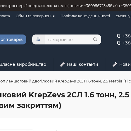
 єлектроєнергії звертайтесь за телефонами: +380956723458 або +38
оплата
Обмін та повернення
Політика конфіденційності
Умови у
+38
ог товарів
+38
Власне виробництво
Наші контакти
Нови
оп ланцюговий двогілковий KrepZevs 2СЛ 1.6 тонн, 2.5 метрів (зі
овий KrepZevs 2СЛ 1.6 тонн, 2.5
овим закриттям)