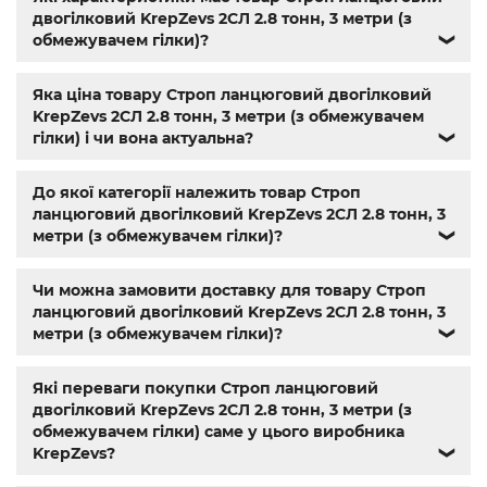
редуктори МЧ
,
Кранові редуктори Ц2
,
анкера
,
Name
,
din
двогілковий KrepZevs 2СЛ 2.8 тонн, 3 метри (з
603
,
din 7981
,
заклепки
,
різьбове заклепування
,
заклепка
обмежувачем гілки)?
❯
алюмінієва
,
болт м3
,
болт м8 під шестигранник
,
гайка
м14
,
din 912
,
болт м8
,
болт м 8
,
din933
,
болт м10
,
болт м6
,
Яка ціна товару Строп ланцюговий двогілковий
болт м 10
,
din934
,
крепеж
,
болт м12 размеры
,
болт м14 1.5
,
KrepZevs 2СЛ 2.8 тонн, 3 метри (з обмежувачем
болт м5 под шестигранник
,
болт м 18
,
болт м 9
,
болт м7
гілки) і чи вона актуальна?
❯
шаг 1
,
болт м9
,
болт м 24
,
din 6325
,
din 6799
,
din 11024
,
din
6334
,
din 929
,
дин 912
,
магазин крепежа харьков
,
крепёжный магазин
,
гайки купить
,
метизы оптом
,
До якої категорії належить товар Строп
крепеж харьков
,
крепежи магазин
,
магазин болтов
,
ланцюговий двогілковий KrepZevs 2СЛ 2.8 тонн, 3
гайки и болты
,
болты харьков
,
болты гайки шайбы
,
метри (з обмежувачем гілки)?
❯
болты 10.9
,
болты 8.8
,
винты м8
,
болт нержавеющий м8
,
болты госты
,
стопорные гайки
,
магазин метизов киев
,
Чи можна замовити доставку для товару Строп
крепежные изделия
,
купить винты
,
болты киев
,
болты
ланцюговий двогілковий KrepZevs 2СЛ 2.8 тонн, 3
нержавейка
,
болты с гайкой
,
болт нержавійка
,
купить
метри (з обмежувачем гілки)?
❯
болт м8
,
болт м8 нержавейка
,
купить болт м 10
,
купить
болты м10
,
купить болты м8
Які переваги покупки Строп ланцюговий
двогілковий KrepZevs 2СЛ 2.8 тонн, 3 метри (з
обмежувачем гілки) саме у цього виробника
KrepZevs?
❯