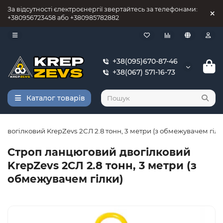
За відсутності єлектроєнергії звертайтесь за телефонами:
+380956723458 або +380985782882
+38(095)670-87-46
+38(067) 571-16-73
Каталог товарів
двогілковий KrepZevs 2СЛ 2.8 тонн, 3 метри (з обмежувачем гілк
Строп ланцюговий двогілковий
KrepZevs 2СЛ 2.8 тонн, 3 метри (з
обмежувачем гілки)