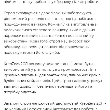
підйом вантажу і забезпечує безпеку під час роботи.
Строп складається з двох гілок, які забезпечують
рівномірний розподіл навантаження і запобігають
пошкодженню вантажу. Кожна гілка виготовлена з
високоякісного сталевого ланцюгу, який відмінно
переносить великі навантаження і довговічний у
використанні. Крім того, строп має зносостійку
обшивку, яка захищає ланцюг від пошкоджень і
подовжує термін його служби.
KrepZevs 2СЛ легкий у використанні і може бути
використаний у різних галузях промисловості. Він
ідеально підходить для вантажівок, підйомних кранів і
будівельних майданчиків. Цей строп надійно утримує
вантаж і дозволяє безпечно переміщати його на
потрібну відстань.
Загалом, строп ланцюговий двогілковий KrepZevs 2СЛ -
це надійний і ефективний інструмент для роботи з