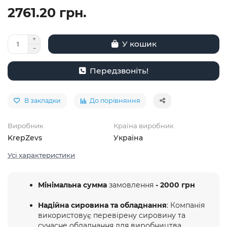
2761.20 грн.
У кошик
Передзвоніть!
В закладки
До порівняння
Виробник
Країна виробник
KrepZevs
Україна
Усі характеристики
Мінімальна сумма
замовлення
- 2000 грн
Надійна сировина та обладнання
: Компанія
використовує перевірену сировину та
сучасне обладнання для виробництва