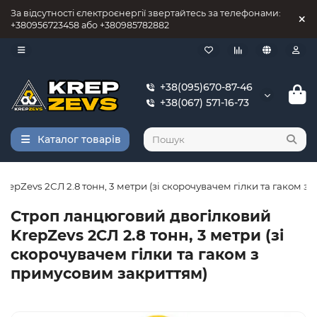
За відсутності єлектроєнергії звертайтесь за телефонами:
+380956723458 або +380985782882
+38(095)670-87-46
+38(067) 571-16-73
Каталог товарів
epZevs 2СЛ 2.8 тонн, 3 метри (зі скорочувачем гілки та гаком з
Строп ланцюговий двогілковий
KrepZevs 2СЛ 2.8 тонн, 3 метри (зі
скорочувачем гілки та гаком з
примусовим закриттям)