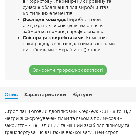
використовує перевірену сировину та
сучасне обладнання для виробництва
кріпильних елементів.
Дослідна команда
: Виробництвом
стандартних та спеціальних рішень
займається команда професіоналів.
Співпраця з виробниками
: Компанія
співпрацює з відповідальними заводами-
виробниками з України та Європи.
Замовити прорахунок вартості
Опис
Характеристики
Відгуки
Строп ланцюговий двогілковий KrepZevs 2СЛ 2.8 тонн, 3
метри зі скорочувачем гілки та гаком з примусовим
закриттям - це надійний та міцний засіб для підйому та
транспортування вантажів важкої ваги. Цей строп