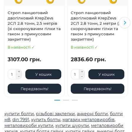
Строп ланцюговий
Строп ланцюговий
двогілковий KrepZevs
двогілковий KrepZevs
2СЛ 2.8 тонн, 2.5 метрів
2СЛ 2.8 тонн, 2 метри (зі
(зі скорочувачем гілки та
скорочувачем гілки та
гаком з примусовим
гаком з примусовим
закриттям)
закриттям)
В наявності ✓
В наявності ✓
3107.00 грн.
2836.60 грн.
У кошик
У кошик
Передзвоніть!
Передзвоніть!
купити болти
,
різьбові заклепки
,
анкерні болти
,
болти
м8
,
din 7991
,
купить болты
,
магазин металовиробів
,
металовироби купити
,
купити шурупи
,
металовироби
харків
,
купити болти гайки
,
купити гайки
,
анкерні болт
,