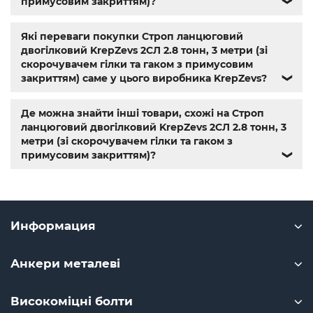
примусовим закриттям)?
❯
Які переваги покупки Строп ланцюговий
двогілковий KrepZevs 2СЛ 2.8 тонн, 3 метри (зі
скорочувачем гілки та гаком з примусовим
закриттям) саме у цього виробника KrepZevs?
❯
Де можна знайти інші товари, схожі на Строп
ланцюговий двогілковий KrepZevs 2СЛ 2.8 тонн, 3
метри (зі скорочувачем гілки та гаком з
примусовим закриттям)?
❯
Информация
Анкери металеві
Високоміцні болти