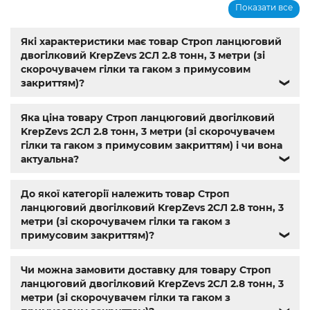
Показати все
болты
,
шурупи
,
метричне різьблення з великим
кроком
,
магазин кріплення каталог
,
болти з
нержавіючої сталі купити
,
Мотор-редуктор 3МП
,
Мотор-
Які характеристики має товар Строп ланцюговий
редуктори МЧ
,
Кранові редуктори Ц2
,
анкера
,
Name
,
din
двогілковий KrepZevs 2СЛ 2.8 тонн, 3 метри (зі
603
,
din 7981
,
заклепки
,
різьбове заклепування
,
заклепка
скорочувачем гілки та гаком з примусовим
алюмінієва
,
болт м3
,
болт м8 під шестигранник
,
гайка
закриттям)?
❯
м14
,
din 912
,
болт м8
,
болт м 8
,
din933
,
болт м10
,
болт м6
,
болт м 10
,
din934
,
крепеж
,
болт м12 размеры
,
болт м14 1.5
,
Яка ціна товару Строп ланцюговий двогілковий
болт м5 под шестигранник
,
болт м 18
,
болт м 9
,
болт м7
KrepZevs 2СЛ 2.8 тонн, 3 метри (зі скорочувачем
шаг 1
,
болт м9
,
болт м 24
,
din 6325
,
din 6799
,
din 11024
,
din
гілки та гаком з примусовим закриттям) і чи вона
6334
,
din 929
,
дин 912
,
магазин крепежа харьков
,
актуальна?
❯
крепёжный магазин
,
гайки купить
,
метизы оптом
,
крепеж харьков
,
крепежи магазин
,
магазин болтов
,
гайки и болты
,
болты харьков
,
болты гайки шайбы
,
До якої категорії належить товар Строп
болты 10.9
,
болты 8.8
,
винты м8
,
болт нержавеющий м8
,
ланцюговий двогілковий KrepZevs 2СЛ 2.8 тонн, 3
болты госты
,
стопорные гайки
,
магазин метизов киев
,
метри (зі скорочувачем гілки та гаком з
крепежные изделия
,
купить винты
,
болты киев
,
болты
примусовим закриттям)?
❯
нержавейка
,
болты с гайкой
,
болт нержавійка
,
купить
болт м8
,
болт м8 нержавейка
,
купить болт м 10
,
купить
Чи можна замовити доставку для товару Строп
болты м10
,
купить болты м8
ланцюговий двогілковий KrepZevs 2СЛ 2.8 тонн, 3
метри (зі скорочувачем гілки та гаком з