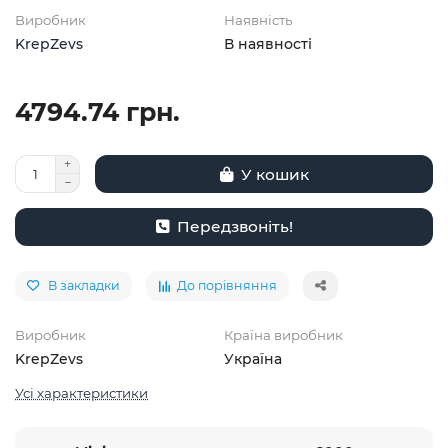
Виробник
Наявність
KrepZevs
В наявності
4794.74 грн.
У кошик
Передзвоніть!
В закладки
До порівняння
Виробник
Країна виробник
KrepZevs
Україна
Усі характеристики