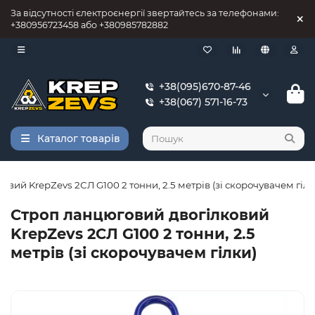
За відсутності єлектроєнергії звертайтесь за телефонами:
+380956723458 або +380985782882
+38(095)670-87-46
+38(067) 571-16-73
Каталог товарів
вий KrepZevs 2СЛ G100 2 тонни, 2.5 метрів (зі скорочувачем гілк
Строп ланцюговий двогілковий
KrepZevs 2СЛ G100 2 тонни, 2.5
метрів (зі скорочувачем гілки)