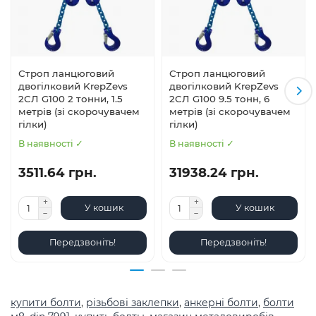
Строп ланцюговий
Строп ланцюговий
двогілковий KrepZevs
двогілковий KrepZevs
2СЛ G100 2 тонни, 1.5
2СЛ G100 9.5 тонн, 6
метрів (зі скорочувачем
метрів (зі скорочувачем
гілки)
гілки)
В наявності ✓
В наявності ✓
3511.64 грн.
31938.24 грн.
У кошик
У кошик
Передзвоніть!
Передзвоніть!
купити болти
,
різьбові заклепки
,
анкерні болти
,
болти