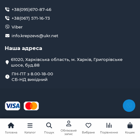
+38(095)670-87-46
+38(067) 571-16-73
Viber
info.krepzevs@ukr.net
Наша адреса
61020, Харківська область, м. Харків, Григорівське
шосе, буд.88
ПН-ПТ з 8.00-18-00
СБ-НД вихідний
Обліковий
Головна
Каталог
Пошук
Вибране
Порівняння
Кошик
запис