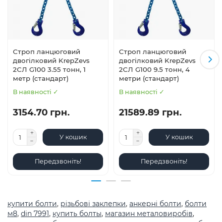
Строп ланцюговий
Строп ланцюговий
двогілковий KrepZevs
двогілковий KrepZevs
2СЛ G100 3.55 тонн, 1
2СЛ G100 9.5 тонн, 4
метр (стандарт)
метри (стандарт)
В наявності ✓
В наявності ✓
3154.70 грн.
21589.89 грн.
У кошик
У кошик
Передзвоніть!
Передзвоніть!
купити болти
,
різьбові заклепки
,
анкерні болти
,
болти
м8
,
din 7991
,
купить болты
,
магазин металовиробів
,