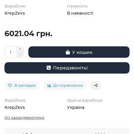
Виробник
Наявність
KrepZevs
В наявності
6021.04 грн.
У кошик
Передзвоніть!
В закладки
До порівняння
Виробник
Країна виробник
KrepZevs
Україна
Усі характеристики