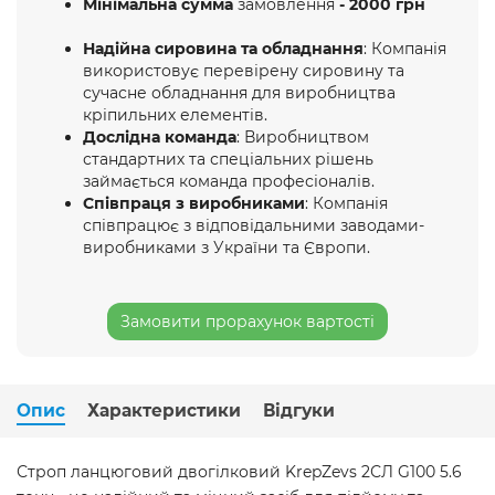
Мінімальна сумма
замовлення
- 2000 грн
Надійна сировина та обладнання
: Компанія
використовує перевірену сировину та
сучасне обладнання для виробництва
кріпильних елементів.
Дослідна команда
: Виробництвом
стандартних та спеціальних рішень
займається команда професіоналів.
Співпраця з виробниками
: Компанія
співпрацює з відповідальними заводами-
виробниками з України та Європи.
Замовити прорахунок вартості
Опис
Характеристики
Відгуки
Строп ланцюговий двогілковий KrepZevs 2СЛ G100 5.6