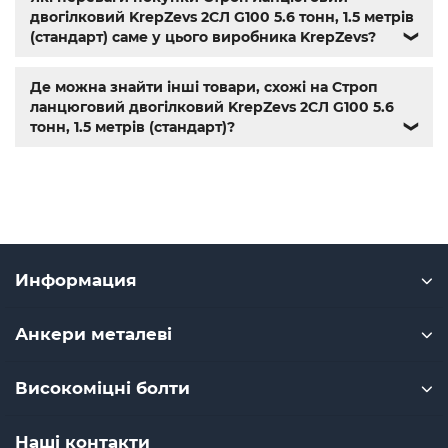
двогілковий KrepZevs 2СЛ G100 5.6 тонн, 1.5 метрів
(стандарт) саме у цього виробника KrepZevs?
❯
Де можна знайти інші товари, схожі на Строп
ланцюговий двогілковий KrepZevs 2СЛ G100 5.6
тонн, 1.5 метрів (стандарт)?
❯
Информация
Анкери металеві
Високоміцні болти
Наші контакти