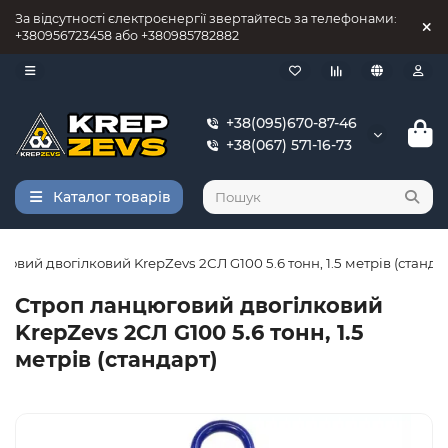
За відсутності єлектроєнергії звертайтесь за телефонами:
+380956723458 або +380985782882
+38(095)670-87-46
+38(067) 571-16-73
Каталог товарів
овий двогілковий KrepZevs 2СЛ G100 5.6 тонн, 1.5 метрів (станда
Строп ланцюговий двогілковий
KrepZevs 2СЛ G100 5.6 тонн, 1.5
метрів (стандарт)