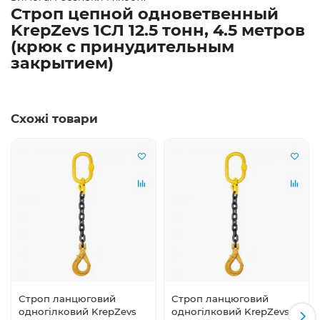
Строп цепной одноветвенный
KrepZevs 1СЛ 12.5 тонн, 4.5 метров
(крюк с принудительным
закрытием)
Схожі товари
Строп ланцюговий
Строп ланцюговий
одногілковий KrepZevs
одногілковий KrepZevs