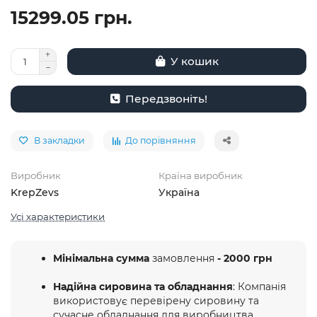
15299.05 грн.
У кошик
Передзвоніть!
В закладки
До порівняння
Виробник
Країна виробник
KrepZevs
Україна
Усі характеристики
Мінімальна сумма
замовлення
- 2000 грн
Надійна сировина та обладнання
: Компанія
використовує перевірену сировину та
сучасне обладнання для виробництва