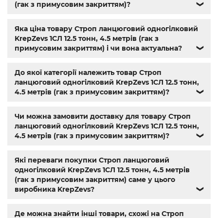
603
,
din 7981
,
заклепки
,
різьбове заклепування
,
заклепка
(гак з примусовим закриттям)?
❯
алюмінієва
,
болт м3
,
болт м8 під шестигранник
,
гайка
м14
,
din 912
,
болт м8
,
болт м 8
,
din933
,
болт м10
,
болт м6
,
Яка ціна товару Строп ланцюговий одногілковий
болт м 10
,
din934
,
крепеж
,
болт м12 размеры
,
болт м14 1.5
,
KrepZevs 1СЛ 12.5 тонн, 4.5 метрів (гак з
болт м5 под шестигранник
,
болт м 18
,
болт м 9
,
болт м7
примусовим закриттям) і чи вона актуальна?
❯
шаг 1
,
болт м9
,
болт м 24
,
din 6325
,
din 6799
,
din 11024
,
din
6334
,
din 929
,
дин 912
,
магазин крепежа харьков
,
крепёжный магазин
,
гайки купить
,
метизы оптом
,
До якої категорії належить товар Строп
крепеж харьков
,
крепежи магазин
,
магазин болтов
,
ланцюговий одногілковий KrepZevs 1СЛ 12.5 тонн,
гайки и болты
,
болты харьков
,
болты гайки шайбы
,
4.5 метрів (гак з примусовим закриттям)?
❯
болты 10.9
,
болты 8.8
,
винты м8
,
болт нержавеющий м8
,
болты госты
,
стопорные гайки
,
магазин метизов киев
,
Чи можна замовити доставку для товару Строп
крепежные изделия
,
купить винты
,
болты киев
,
болты
ланцюговий одногілковий KrepZevs 1СЛ 12.5 тонн,
нержавейка
,
болты с гайкой
,
болт нержавійка
,
купить
4.5 метрів (гак з примусовим закриттям)?
❯
болт м8
,
болт м8 нержавейка
,
купить болт м 10
,
купить
болты м10
,
купить болты м8
Які переваги покупки Строп ланцюговий
одногілковий KrepZevs 1СЛ 12.5 тонн, 4.5 метрів
(гак з примусовим закриттям) саме у цього
виробника KrepZevs?
❯
Де можна знайти інші товари, схожі на Строп