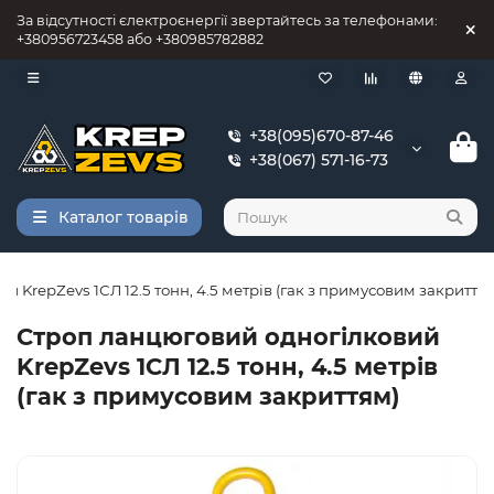
За відсутності єлектроєнергії звертайтесь за телефонами:
+380956723458 або +380985782882
+38(095)670-87-46
+38(067) 571-16-73
Каталог товарів
 KrepZevs 1СЛ 12.5 тонн, 4.5 метрів (гак з примусовим закриття
Строп ланцюговий одногілковий
KrepZevs 1СЛ 12.5 тонн, 4.5 метрів
(гак з примусовим закриттям)