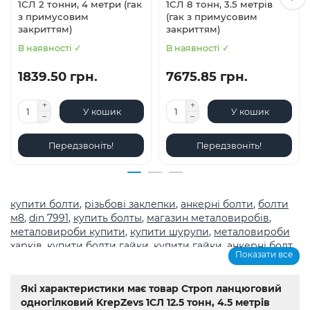
1СЛ 2 тонни, 4 метри (гак
1СЛ 8 тонн, 3.5 метрів
з примусовим
(гак з примусовим
закриттям)
закриттям)
В наявності ✓
В наявності ✓
1839.50 грн.
7675.85 грн.
У кошик
У кошик
Передзвоніть!
Передзвоніть!
купити болти
,
різьбові заклепки
,
анкерні болти
,
болти
м8
,
din 7991
,
купить болты
,
магазин металовиробів
,
металовироби купити
,
купити шурупи
,
металовироби
харків
,
купити болти гайки
,
купити гайки
,
анкерні болт
,
Показати все
болты
,
шурупи
,
метричне різьблення з великим
кроком
,
магазин кріплення каталог
,
болти з
нержавіючої сталі купити
,
Мотор-редуктор 3МП
,
Мотор-
Які характеристики має товар Строп ланцюговий
редуктори МЧ
,
Кранові редуктори Ц2
,
анкера
,
Name
,
din
одногілковий KrepZevs 1СЛ 12.5 тонн, 4.5 метрів