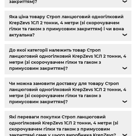
алюмінієва
,
болт м3
,
болт м8 під шестигранник
,
гайка
закриттям)?
❯
м14
,
din 912
,
болт м8
,
болт м 8
,
din933
,
болт м10
,
болт м6
,
болт м 10
,
din934
,
крепеж
,
болт м12 размеры
,
болт м14 1.5
,
Яка ціна товару Строп ланцюговий одногілковий
болт м5 под шестигранник
,
болт м 18
,
болт м 9
,
болт м7
KrepZevs 1СЛ 2 тонни, 4 метри (зі скорочувачем
шаг 1
,
болт м9
,
болт м 24
,
din 6325
,
din 6799
,
din 11024
,
din
гілки та гаком з примусовим закриттям) і чи вона
6334
,
din 929
,
дин 912
,
магазин крепежа харьков
,
актуальна?
❯
крепёжный магазин
,
гайки купить
,
метизы оптом
,
крепеж харьков
,
крепежи магазин
,
магазин болтов
,
гайки и болты
,
болты харьков
,
болты гайки шайбы
,
До якої категорії належить товар Строп
болты 10.9
,
болты 8.8
,
винты м8
,
болт нержавеющий м8
,
ланцюговий одногілковий KrepZevs 1СЛ 2 тонни, 4
болты госты
,
стопорные гайки
,
магазин метизов киев
,
метри (зі скорочувачем гілки та гаком з
крепежные изделия
,
купить винты
,
болты киев
,
болты
примусовим закриттям)?
❯
нержавейка
,
болты с гайкой
,
болт нержавійка
,
купить
болт м8
,
болт м8 нержавейка
,
купить болт м 10
,
купить
Чи можна замовити доставку для товару Строп
болты м10
,
купить болты м8
ланцюговий одногілковий KrepZevs 1СЛ 2 тонни, 4
метри (зі скорочувачем гілки та гаком з
примусовим закриттям)?
❯
Які переваги покупки Строп ланцюговий
одногілковий KrepZevs 1СЛ 2 тонни, 4 метри (зі
скорочувачем гілки та гаком з примусовим
закриттям) саме у цього виробника KrepZevs?
❯