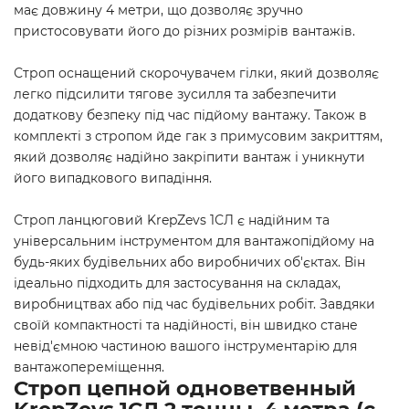
має довжину 4 метри, що дозволяє зручно
пристосовувати його до різних розмірів вантажів.
Строп оснащений скорочувачем гілки, який дозволяє
легко підсилити тягове зусилля та забезпечити
додаткову безпеку під час підйому вантажу. Також в
комплекті з стропом йде гак з примусовим закриттям,
який дозволяє надійно закріпити вантаж і уникнути
його випадкового випадіння.
Строп ланцюговий KrepZevs 1СЛ є надійним та
універсальним інструментом для вантажопідйому на
будь-яких будівельних або виробничих об'єктах. Він
ідеально підходить для застосування на складах,
виробництвах або під час будівельних робіт. Завдяки
своїй компактності та надійності, він швидко стане
невід'ємною частиною вашого інструментарію для
вантажопереміщення.
Строп цепной одноветвенный
KrepZevs 1СЛ 2 тонны, 4 метра (с