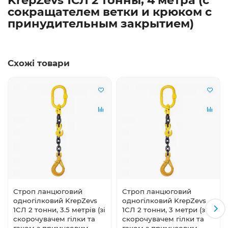
сокращателем ветки и крюком с
принудительным закрытием)
Схожі товари
Строп ланцюговий
Строп ланцюговий
одногілковий KrepZevs
одногілковий KrepZevs
1СЛ 2 тонни, 3.5 метрів (зі
1СЛ 2 тонни, 3 метри (зі
скорочувачем гілки та
скорочувачем гілки та