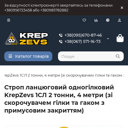
За відсутності єлектроєнергії звертайтесь за телефонами:
+380956723458 або +380985782882
+38(095)670-87-46
+38(067) 571-16-73
Каталог товарів
repZevs 1СЛ 2 тонни, 4 метри (зі скорочувачем гілки та гаком 
Строп ланцюговий одногілковий
KrepZevs 1СЛ 2 тонни, 4 метри (зі
скорочувачем гілки та гаком з
примусовим закриттям)