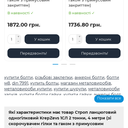
гаком з примусовим
гаком з примусовим
закриттям)
закриттям)
В наявності ✓
В наявності ✓
1872.00 грн.
1736.80 грн.
У кошик
У кошик
Передзвоніть!
Передзвоніть!
купити болти
,
різьбові заклепки
,
анкерні болти
,
болти
м8
,
din 7991
,
купить болты
,
магазин металовиробів
,
металовироби купити
,
купити шурупи
,
металовироби
харків
,
купити болти гайки
,
купити гайки
,
анкерні болт
,
Показати все
болты
,
шурупи
,
метричне різьблення з великим
кроком
,
магазин кріплення каталог
,
болти з
нержавіючої сталі купити
,
Мотор-редуктор 3МП
,
Мотор-
Які характеристики має товар Строп ланцюговий
редуктори МЧ
,
Кранові редуктори Ц2
,
анкера
,
Name
,
din
одногілковий KrepZevs 1СЛ 2 тонни, 4 метри (зі
603
,
din 7981
,
заклепки
,
різьбове заклепування
,
заклепка
скорочувачем гілки та гаком з примусовим