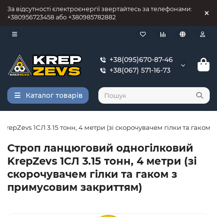
За відсутності єлектроєнергії звертайтесь за телефонами:
+380956723458 або +380985782882
+38(095)670-87-46
+38(067) 571-16-73
Каталог товарів
repZevs 1СЛ 3.15 тонн, 4 метри (зі скорочувачем гілки та гаком
Строп ланцюговий одногілковий
KrepZevs 1СЛ 3.15 тонн, 4 метри (зі
скорочувачем гілки та гаком з
примусовим закриттям)