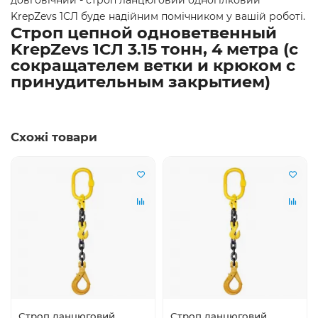
KrepZevs 1СЛ буде надійним помічником у вашій роботі.
Строп цепной одноветвенный
KrepZevs 1СЛ 3.15 тонн, 4 метра (с
сокращателем ветки и крюком с
принудительным закрытием)
Схожі товари
Строп ланцюговий
Строп ланцюговий