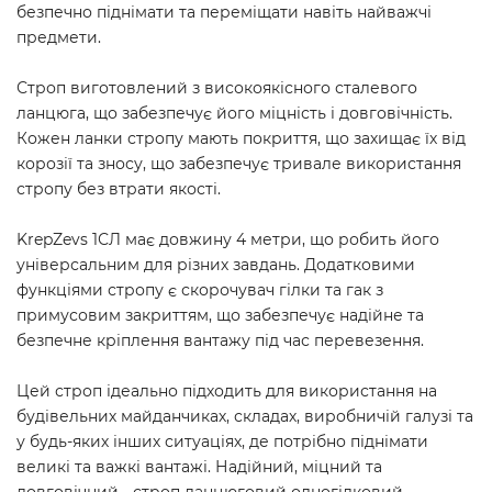
безпечно піднімати та переміщати навіть найважчі
предмети.
Строп виготовлений з високоякісного сталевого
ланцюга, що забезпечує його міцність і довговічність.
Кожен ланки стропу мають покриття, що захищає їх від
корозії та зносу, що забезпечує тривале використання
стропу без втрати якості.
KrepZevs 1СЛ має довжину 4 метри, що робить його
універсальним для різних завдань. Додатковими
функціями стропу є скорочувач гілки та гак з
примусовим закриттям, що забезпечує надійне та
безпечне кріплення вантажу під час перевезення.
Цей строп ідеально підходить для використання на
будівельних майданчиках, складах, виробничій галузі та
у будь-яких інших ситуаціях, де потрібно піднімати
великі та важкі вантажі. Надійний, міцний та
довговічний - строп ланцюговий одногілковий