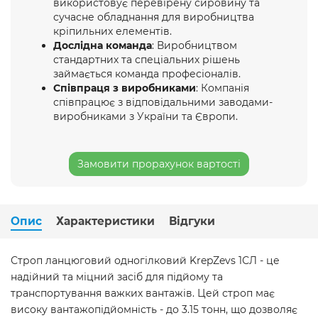
використовує перевірену сировину та
сучасне обладнання для виробництва
кріпильних елементів.
Дослідна команда
: Виробництвом
стандартних та спеціальних рішень
займається команда професіоналів.
Співпраця з виробниками
: Компанія
співпрацює з відповідальними заводами-
виробниками з України та Європи.
Замовити прорахунок вартості
Опис
Характеристики
Відгуки
Строп ланцюговий одногілковий KrepZevs 1СЛ - це
надійний та міцний засіб для підйому та
транспортування важких вантажів. Цей строп має
високу вантажопідйомність - до 3.15 тонн, що дозволяє