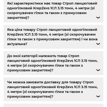
нержавіючої сталі купити
,
Мотор-редуктор 3МП
,
Мотор-
Які характеристики має товар Строп ланцюговий
редуктори МЧ
,
Кранові редуктори Ц2
,
анкера
,
Name
,
din
одногілковий KrepZevs 1СЛ 3.15 тонн, 4 метри (зі
603
,
din 7981
,
заклепки
,
різьбове заклепування
,
заклепка
скорочувачем гілки та гаком з примусовим
алюмінієва
,
болт м3
,
болт м8 під шестигранник
,
гайка
закриттям)?
❯
м14
,
din 912
,
болт м8
,
болт м 8
,
din933
,
болт м10
,
болт м6
,
болт м 10
,
din934
,
крепеж
,
болт м12 размеры
,
болт м14 1.5
,
Яка ціна товару Строп ланцюговий одногілковий
болт м5 под шестигранник
,
болт м 18
,
болт м 9
,
болт м7
KrepZevs 1СЛ 3.15 тонн, 4 метри (зі скорочувачем
шаг 1
,
болт м9
,
болт м 24
,
din 6325
,
din 6799
,
din 11024
,
din
гілки та гаком з примусовим закриттям) і чи вона
6334
,
din 929
,
дин 912
,
магазин крепежа харьков
,
актуальна?
❯
крепёжный магазин
,
гайки купить
,
метизы оптом
,
крепеж харьков
,
крепежи магазин
,
магазин болтов
,
гайки и болты
,
болты харьков
,
болты гайки шайбы
,
До якої категорії належить товар Строп
болты 10.9
,
болты 8.8
,
винты м8
,
болт нержавеющий м8
,
ланцюговий одногілковий KrepZevs 1СЛ 3.15 тонн,
болты госты
,
стопорные гайки
,
магазин метизов киев
,
4 метри (зі скорочувачем гілки та гаком з
крепежные изделия
,
купить винты
,
болты киев
,
болты
примусовим закриттям)?
❯
нержавейка
,
болты с гайкой
,
болт нержавійка
,
купить
болт м8
,
болт м8 нержавейка
,
купить болт м 10
,
купить
Чи можна замовити доставку для товару Строп
болты м10
,
купить болты м8
ланцюговий одногілковий KrepZevs 1СЛ 3.15 тонн,
4 метри (зі скорочувачем гілки та гаком з
примусовим закриттям)?
❯