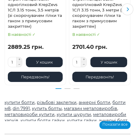
одногілковий KrepZevs
одногілковий KrepZevs
1СЛ 3.15 тонн, 3.5 метрів
1СЛ 3.15 тонн, 3 метри (зі
(зі скорочувачем гілки та
скорочувачем гілки та
гаком з примусовим
гаком з примусовим
закриттям)
закриттям)
В наявності ✓
В наявності ✓
2889.25 грн.
2701.40 грн.
У кошик
У кошик
Передзвоніть!
Передзвоніть!
купити болти
,
різьбові заклепки
,
анкерні болти
,
болти
м8
,
din 7991
,
купить болты
,
магазин металовиробів
,
металовироби купити
,
купити шурупи
,
металовироби
харків
,
купити болти гайки
,
купити гайки
,
анкерні болт
,
Показати все
болты
,
шурупи
,
метричне різьблення з великим
кроком
,
магазин кріплення каталог
,
болти з