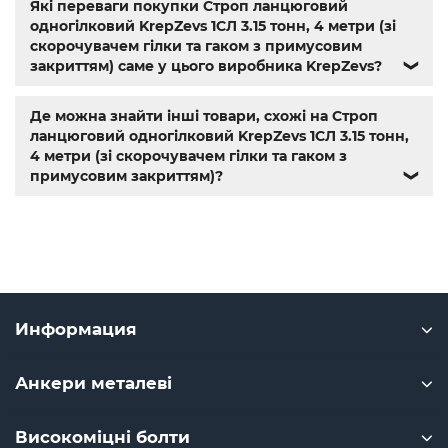
Які переваги покупки Строп ланцюговий
одногілковий KrepZevs 1СЛ 3.15 тонн, 4 метри (зі
скорочувачем гілки та гаком з примусовим
закриттям) саме у цього виробника KrepZevs?
❯
Де можна знайти інші товари, схожі на Строп
ланцюговий одногілковий KrepZevs 1СЛ 3.15 тонн,
4 метри (зі скорочувачем гілки та гаком з
примусовим закриттям)?
❯
Информация
Анкери металеві
Високоміцні болти