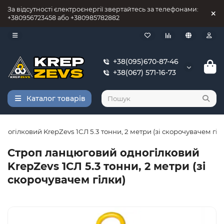
За відсутності єлектроєнергії звертайтесь за телефонами:
+380956723458 або +380985782882
+38(095)670-87-46
+38(067) 571-16-73
Каталог товарів
огілковий KrepZevs 1СЛ 5.3 тонни, 2 метри (зі скорочувачем гіл
Строп ланцюговий одногілковий
KrepZevs 1СЛ 5.3 тонни, 2 метри (зі
скорочувачем гілки)