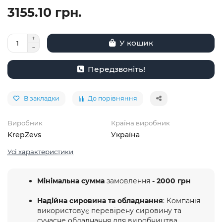
3155.10 грн.
У кошик
Передзвоніть!
В закладки
До порівняння
Виробник
Країна виробник
KrepZevs
Україна
Усі характеристики
Мінімальна сумма
замовлення
- 2000 грн
Надійна сировина та обладнання
: Компанія
використовує перевірену сировину та
сучасне обладнання для виробництва