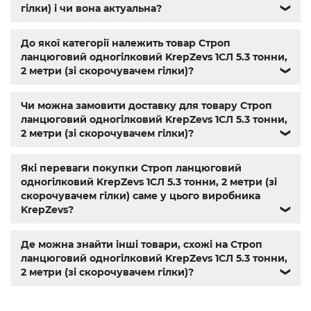
болт м5 под шестигранник
,
болт м 18
,
болт м 9
,
болт м7
гілки) і чи вона актуальна?
❯
шаг 1
,
болт м9
,
болт м 24
,
din 6325
,
din 6799
,
din 11024
,
din
6334
,
din 929
,
дин 912
,
магазин крепежа харьков
,
крепёжный магазин
,
гайки купить
,
метизы оптом
,
До якої категорії належить товар Строп
крепеж харьков
,
крепежи магазин
,
магазин болтов
,
ланцюговий одногілковий KrepZevs 1СЛ 5.3 тонни,
гайки и болты
,
болты харьков
,
болты гайки шайбы
,
2 метри (зі скорочувачем гілки)?
❯
болты 10.9
,
болты 8.8
,
винты м8
,
болт нержавеющий м8
,
болты госты
,
стопорные гайки
,
магазин метизов киев
,
Чи можна замовити доставку для товару Строп
крепежные изделия
,
купить винты
,
болты киев
,
болты
ланцюговий одногілковий KrepZevs 1СЛ 5.3 тонни,
нержавейка
,
болты с гайкой
,
болт нержавійка
,
купить
2 метри (зі скорочувачем гілки)?
❯
болт м8
,
болт м8 нержавейка
,
купить болт м 10
,
купить
болты м10
,
купить болты м8
Які переваги покупки Строп ланцюговий
одногілковий KrepZevs 1СЛ 5.3 тонни, 2 метри (зі
скорочувачем гілки) саме у цього виробника
KrepZevs?
❯
Де можна знайти інші товари, схожі на Строп
ланцюговий одногілковий KrepZevs 1СЛ 5.3 тонни,
2 метри (зі скорочувачем гілки)?
❯