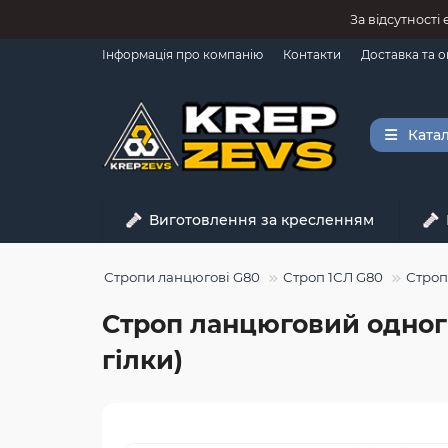
За відсутності
Інформація про компанію
Контакти
Доставка та 
Катал
Виготовлення за кресленням
м
Стропи
Стропи ланцюгові G80
Строп 1СЛ G80
Строп
Строп ланцюговий одногі
гілки)