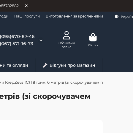
0985782882
годи
Наші послуги
Виготовлення за кресленнями
Украї
(095)670-87-46
(067) 571-16-73
Обліковий
Кошик
запис
ни та огляди
Відгуки про магазин
KrepZevs 1СЛ 8 тонн, 6 метрів (зі скорочувачем гілки)
етрів (зі скорочувачем