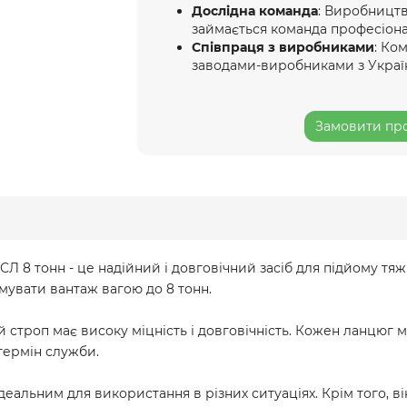
Дослідна команда
: Виробництв
займається команда професіона
Співпраця з виробниками
: Ко
заводами-виробниками з Украї
Замовити про
Л 8 тонн - це надійний і довговічний засіб для підйому тя
имувати вантаж вагою до 8 тонн.
 строп має високу міцність і довговічність. Кожен ланцюг 
 термін служби.
деальним для використання в різних ситуаціях. Крім того, в