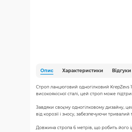
Опис
Характеристики
Відгуки
Строп ланцюговий одногілковий KrepZevs 1С
високоякісної сталі, цей строп може підтр
Завдяки своєму одногілковому дизайну, цей
від корозії і зносу, забезпечуючи тривалий
Довжина стропа 6 метрів, що робить його і