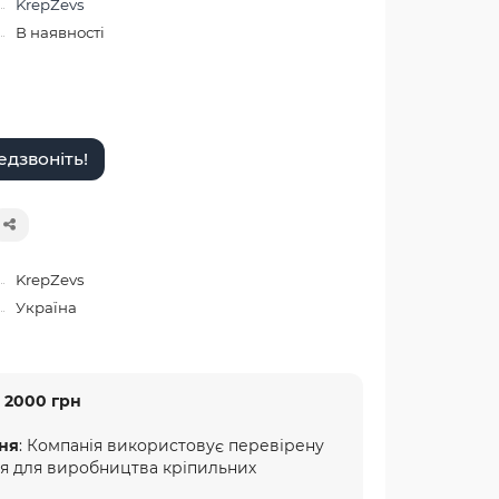
KrepZevs
В наявності
дзвоніть!
KrepZevs
Україна
 2000 грн
ня
: Компанія використовує перевірену
ня для виробництва кріпильних