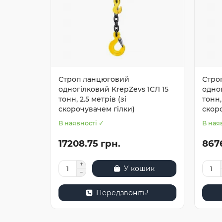
Строп ланцюговий
Стро
одногілковий KrepZevs 1СЛ 15
одно
тонн, 2.5 метрів (зі
тонн,
скорочувачем гілки)
скор
В наявності ✓
В ная
17208.75 грн.
8676
У кошик
Передзвоніть!