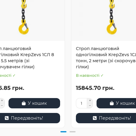
п ланцюговий
Строп ланцюговий
гілковий KrepZevs 1СЛ 8
одногілковий KrepZevs 1С
 5.5 метрів (зі
тонн, 2 метри (зі скорочу
очувачем гілки)
гілки)
вності ✓
В наявності ✓
.85 грн.
15845.70 грн.
У кошик
У кошик
Передзвоніть!
Передзвоніть!