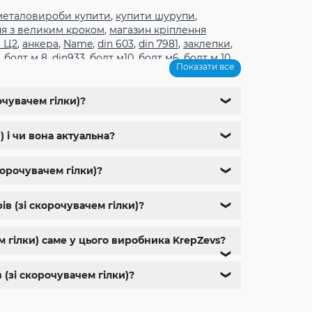
металовироби купити
,
купити шурупи
,
ня з великим кроком
,
магазин кріплення
 Ц2
,
анкера
,
Name
,
din 603
,
din 7981
,
заклепки
,
,
болт м 8
,
din933
,
болт м10
,
болт м6
,
болт м 10
,
Показати все
1
,
болт м9
,
болт м 24
,
din 6325
,
din 6799
,
din
м
,
крепеж харьков
,
крепежи магазин
,
магазин
ющий м8
,
болты госты
,
стопорные гайки
,
очувачем гілки)?
❯
,
болт нержавійка
,
купить болт м8
,
болт м8
 і чи вона актуальна?
❯
корочувачем гілки)?
❯
в (зі скорочувачем гілки)?
❯
м гілки) саме у цього виробника KrepZevs?
❯
 (зі скорочувачем гілки)?
❯