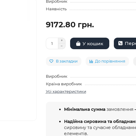
Виробник
Наявність
9172.80 грн.
Пере
У кошик
В закладки
До порівняння
Виробник
Країна виробник
Усі характеристики
Мінімальна сумма
замовлення
-
Надійна сировина та обладнан
сировину та сучасне обладнан
елементів.