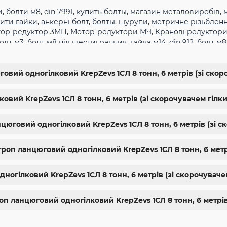
и
,
болти м8
,
din 7991
,
купить болты
,
магазин металовиробів
,
ити гайки
,
анкерні болт
,
болты
,
шурупи
,
метричне різьблен
ор-редуктор 3МП
,
Мотор-редуктори МЧ
,
Кранові редуктори
олт м3
,
болт м8 під шестигранник
,
гайка м14
,
din 912
,
болт м8
,
болт м5 под шестигранник
,
болт м 18
,
болт м 9
,
болт м7 шаг 
жа харьков
,
крепёжный магазин
,
гайки купить
,
метизы опто
гайки шайбы
,
болты 10.9
,
болты 8.8
,
винты м8
,
болт нержаве
овий одногілковий KrepZevs 1СЛ 8 тонн, 6 метрів (зі скор
упить винты
,
болты киев
,
болты нержавейка
,
болты с гайкой
10
,
купить болты м8
вий KrepZevs 1СЛ 8 тонн, 6 метрів (зі скорочувачем гілки)
нцюговий одногілковий KrepZevs 1СЛ 8 тонн, 6 метрів (зі с
роп ланцюговий одногілковий KrepZevs 1СЛ 8 тонн, 6 метрі
огілковий KrepZevs 1СЛ 8 тонн, 6 метрів (зі скорочуваче
оп ланцюговий одногілковий KrepZevs 1СЛ 8 тонн, 6 метрів