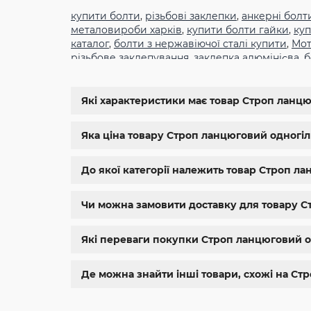
купити болти
,
різьбові заклепки
,
анкерні болт
металовироби харків
,
купити болти гайки
,
куп
каталог
,
болти з нержавіючої сталі купити
,
Мот
різьбове заклепування
,
заклепка алюмінієва
,
б
din934
,
крепеж
,
болт м12 размеры
,
болт м14 1.5
11024
,
din 6334
,
din 929
,
дин 912
,
магазин крепе
болтов
,
гайки и болты
,
болты харьков
,
болты 
Які характеристики має товар Строп ланцюг
магазин метизов киев
,
крепежные изделия
,
к
нержавейка
,
купить болт м 10
,
купить болты м
Яка ціна товару Строп ланцюговий одногілко
До якої категорії належить товар Строп ла
Чи можна замовити доставку для товару Ст
Які переваги покупки Строп ланцюговий одн
Де можна знайти інші товари, схожі на Стр