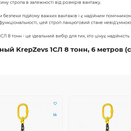
ну стропа в залежності від розмірів вантажу.
ам безпеки підйому важких вантажів і є надійним помічником
і функціональності, цей строп ланцюговий стане невід'ємн
Л 8 тонн - це ідеальний вибір для тих, хто цінує надійність
ый KrepZevs 1СЛ 8 тонн, 6 метров (