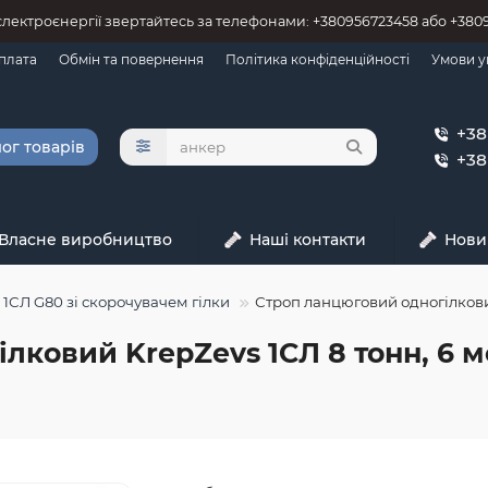
 єлектроєнергії звертайтесь за телефонами: +380956723458 або +38
оплата
Обмін та повернення
Політика конфіденційності
Умови у
+38
ог товарів
+38
Власне виробництво
Наші контакти
Нови
 1СЛ G80 зі скорочувачем гілки
Строп ланцюговий одногілковий 
лковий KrepZevs 1СЛ 8 тонн, 6 м