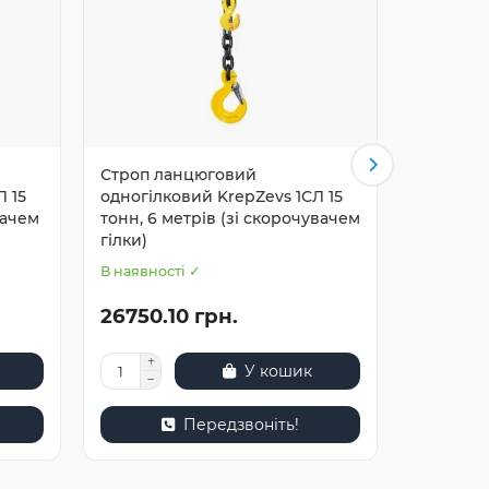
Строп ланцюговий
Строп л
Л 15
одногілковий KrepZevs 1СЛ 15
одногілк
вачем
тонн, 6 метрів (зі скорочувачем
тонн, 5 
гілки)
гілки)
В наявності ✓
В наявнос
26750.10 грн.
8180.9
У кошик
Передзвоніть!