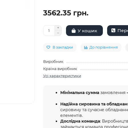
3562.35 грн.
Пере
У кошик
В закладки
До порівняння
Виробник
Країна виробник
Усі характеристики
Мінімальна сумма
замовлення
-
Надійна сировина та обладнан
сировину та сучасне обладнан
елементів.
Дослідна команда
: Виробництв
займається команда професіона