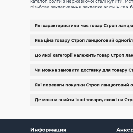
каталог
,
болти з нержавіючої сталі купити
,
Мот
різьбове заклепування
,
заклепка алюмінієва
,
б
din934
,
крепеж
,
болт м12 размеры
,
болт м14 1.5
11024
,
din 6334
,
din 929
,
дин 912
,
магазин крепе
болтов
,
гайки и болты
,
болты харьков
,
болты 
Які характеристики має товар Строп ланцюг
магазин метизов киев
,
крепежные изделия
,
к
нержавейка
,
купить болт м 10
,
купить болты м
Яка ціна товару Строп ланцюговий одногілко
До якої категорії належить товар Строп лан
Чи можна замовити доставку для товару Стр
Які переваги покупки Строп ланцюговий одн
Де можна знайти інші товари, схожі на Стр
Информация
Анкер