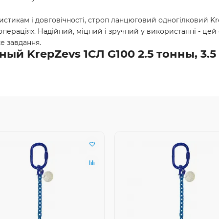
стикам і довговічності, строп ланцюговий одногілковий Kr
пераціях. Надійний, міцний і зручний у використанні - цей 
е завдання.
й KrepZevs 1СЛ G100 2.5 тонны, 3.5