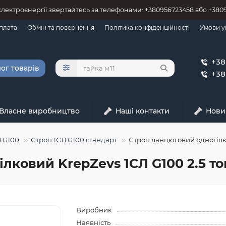
 єлектроєнергії звертайтесь за телефонами: +380956723458 або +38
оплата
Обмін та повернення
Політика конфіденційності
Умови у
+38
ог товарів
+38
Власне виробництво
Наші контакти
Нови
Л G100
Строп 1СЛ G100 стандарт
Строп ланцюговий одногілков
ковий KrepZevs 1СЛ G100 2.5 тон
Виробник
Наявність