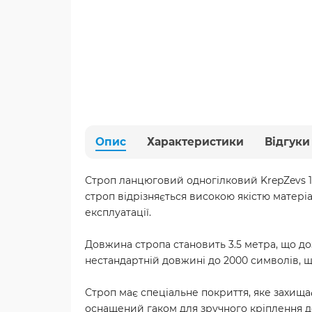
Опис
Характеристики
Відгуки
Строп ланцюговий одногілковий KrepZevs 1С
строп відрізняється високою якістю матеріал
експлуатації.
Довжина стропа становить 3.5 метра, що д
нестандартній довжині до 2000 символів, 
Строп має спеціальне покриття, яке захищає
оснащений гаком для зручного кріплення д