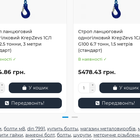
п ланцюговий
Строп ланцюговий
гілковий KrepZevs 1СЛ
одногілковий KrepZevs 1С
2.5 тонни, 3 метри
G100 6.7 тонн, 1.5 метрів
дарт)
(стандарт)
вності ✓
В наявності ✓
4.86 грн.
5478.43 грн.
У кошик
У кошик
Передзвоніть!
Передзвоніть!
и
,
болти м8
,
din 7991
,
купить болты
,
магазин металовиробів
,
ити гайки
,
анкерні болт
,
болты
,
шурупи
,
метричне різьблен