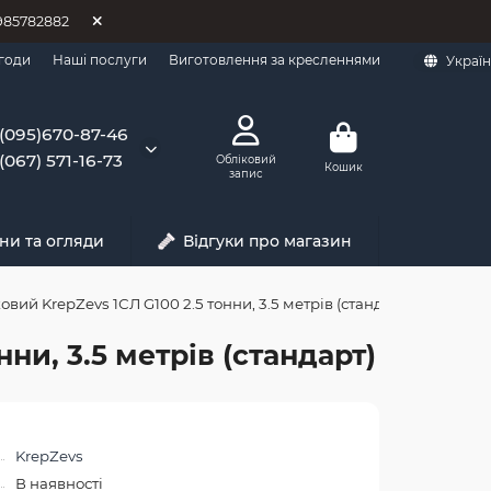
0985782882
годи
Наші послуги
Виготовлення за кресленнями
Украї
(095)670-87-46
(067) 571-16-73
Обліковий
Кошик
запис
ни та огляди
Відгуки про магазин
ий KrepZevs 1СЛ G100 2.5 тонни, 3.5 метрів (стандарт)
ни, 3.5 метрів (стандарт)
KrepZevs
В наявності