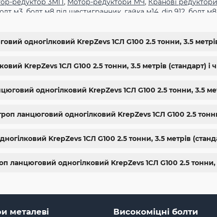
ор-редуктор 3МП
,
Мотор-редуктори МЧ
,
Кранові редуктори
олт м3
,
болт м8 під шестигранник
,
гайка м14
,
din 912
,
болт м8
,
болт м5 под шестигранник
,
болт м 18
,
болт м 9
,
болт м7 шаг 
жа харьков
,
крепёжный магазин
,
гайки купить
,
метизы опто
гайки шайбы
,
болты 10.9
,
болты 8.8
,
винты м8
,
болт нержаве
овий одногілковий KrepZevs 1СЛ G100 2.5 тонни, 3.5 метрів
упить винты
,
болты киев
,
болты нержавейка
,
болты с гайкой
10
,
купить болты м8
вий KrepZevs 1СЛ G100 2.5 тонни, 3.5 метрів (стандарт) і 
цюговий одногілковий KrepZevs 1СЛ G100 2.5 тонни, 3.5 ме
оп ланцюговий одногілковий KrepZevs 1СЛ G100 2.5 тонни,
огілковий KrepZevs 1СЛ G100 2.5 тонни, 3.5 метрів (станд
оп ланцюговий одногілковий KrepZevs 1СЛ G100 2.5 тонни, 3
и металеві
Високоміцні болти