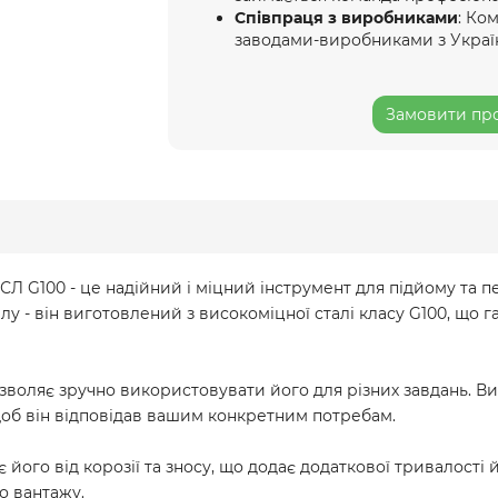
Співпраця з виробниками
: Ко
заводами-виробниками з Украї
Замовити про
Л G100 - це надійний і міцний інструмент для підйому та п
у - він виготовлений з високоміцної сталі класу G100, що га
озволяє зручно використовувати його для різних завдань. В
щоб він відповідав вашим конкретним потребам.
 його від корозії та зносу, що додає додаткової тривалості
о вантажу.