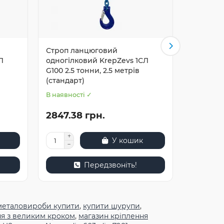
Строп ланцюговий
Строп л
Л
одногілковий KrepZevs 1СЛ
одногілк
G100 2.5 тонни, 2.5 метрів
G100 6.7 
(стандарт)
В наявності ✓
В наявнос
2847.38 грн.
4585.0
У кошик
Передзвоніть!
металовироби купити
,
купити шурупи
,
ня з великим кроком
,
магазин кріплення