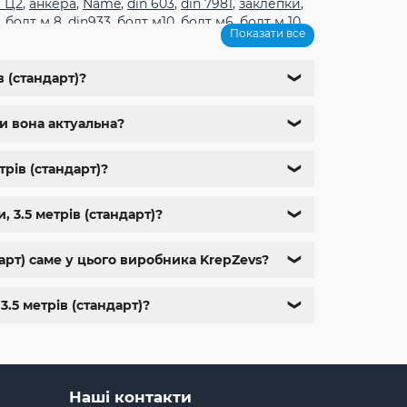
 Ц2
,
анкера
,
Name
,
din 603
,
din 7981
,
заклепки
,
,
болт м 8
,
din933
,
болт м10
,
болт м6
,
болт м 10
,
Показати все
1
,
болт м9
,
болт м 24
,
din 6325
,
din 6799
,
din
м
,
крепеж харьков
,
крепежи магазин
,
магазин
ющий м8
,
болты госты
,
стопорные гайки
,
 (стандарт)?
❯
,
болт нержавійка
,
купить болт м8
,
болт м8
чи вона актуальна?
❯
трів (стандарт)?
❯
 3.5 метрів (стандарт)?
❯
арт) саме у цього виробника KrepZevs?
❯
.5 метрів (стандарт)?
❯
Наші контакти