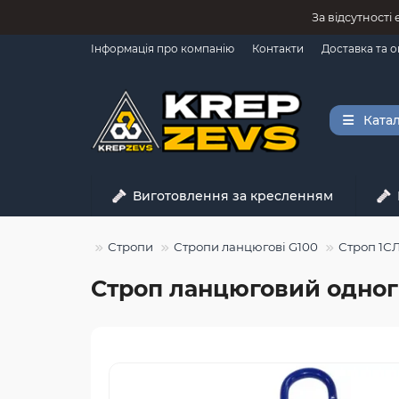
За відсутності
Інформація про компанію
Контакти
Доставка та 
Катал
Виготовлення за кресленням
антажопідйом
Стропи
Стропи ланцюгові G100
Строп 1С
Строп ланцюговий одногіл