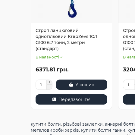
Строп ланцюговий
Стро
одногілковий KrepZevs 1СЛ
одно
G100 6.7 тонн, 2 метри
G100 
(стандарт)
(стан
В наявності ✓
В ная
6371.81 грн.
320
У кошик
Передзвоніть!
купити болти
,
різьбові заклепки
,
анкерні болт
металовироби харків
,
купити болти гайки
,
куп