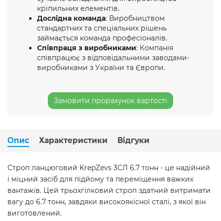
кріпильних елементів.
Дослідна команда
: Виробництвом
стандартних та спеціальних рішень
займається команда професіоналів.
Співпраця з виробниками
: Компанія
співпрацює з відповідальними заводами-
виробниками з України та Європи.
Замовити прорахунок вартості
Опис
Характеристики
Відгуки
Строп ланцюговий KrepZevs 3СЛ 6.7 тонн - це надійний
і міцний засіб для підйому та переміщення важких
вантажів. Цей трьохгілковий строп здатний витримати
вагу до 6.7 тонн, завдяки високоякісної сталі, з якої він
виготовлений.