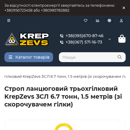
За відсутності єлектроєнергії звертайтесь за телефонами:
+380956723458 або +380985782882
+38(095)670-87-46
+38(067) 571-16-73
Каталог товарів
гілковий KrepZevs 3СЛ 6.7 тонн, 1.5 метрів (зі скорочувачем гілк
Строп ланцюговий трьохгілковий
KrepZevs 3СЛ 6.7 тонн, 1.5 метрів (зі
скорочувачем гілки)