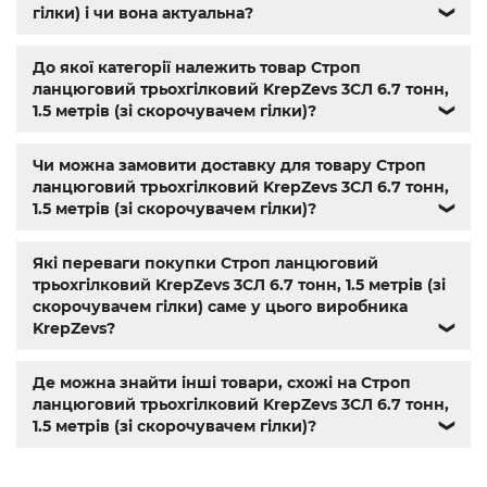
болт м5 под шестигранник
,
болт м 18
,
болт м 9
,
болт м7
гілки) і чи вона актуальна?
❯
шаг 1
,
болт м9
,
болт м 24
,
din 6325
,
din 6799
,
din 11024
,
din
6334
,
din 929
,
дин 912
,
магазин крепежа харьков
,
крепёжный магазин
,
гайки купить
,
метизы оптом
,
До якої категорії належить товар Строп
крепеж харьков
,
крепежи магазин
,
магазин болтов
,
ланцюговий трьохгілковий KrepZevs 3СЛ 6.7 тонн,
гайки и болты
,
болты харьков
,
болты гайки шайбы
,
1.5 метрів (зі скорочувачем гілки)?
❯
болты 10.9
,
болты 8.8
,
винты м8
,
болт нержавеющий м8
,
болты госты
,
стопорные гайки
,
магазин метизов киев
,
Чи можна замовити доставку для товару Строп
крепежные изделия
,
купить винты
,
болты киев
,
болты
ланцюговий трьохгілковий KrepZevs 3СЛ 6.7 тонн,
нержавейка
,
болты с гайкой
,
болт нержавійка
,
купить
1.5 метрів (зі скорочувачем гілки)?
❯
болт м8
,
болт м8 нержавейка
,
купить болт м 10
,
купить
болты м10
,
купить болты м8
Які переваги покупки Строп ланцюговий
трьохгілковий KrepZevs 3СЛ 6.7 тонн, 1.5 метрів (зі
скорочувачем гілки) саме у цього виробника
KrepZevs?
❯
Де можна знайти інші товари, схожі на Строп
ланцюговий трьохгілковий KrepZevs 3СЛ 6.7 тонн,
1.5 метрів (зі скорочувачем гілки)?
❯