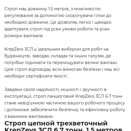
Строп має довжину 1.5 метрів, з можливістю
регулювання за допомогою скорочувача гілки до
необхідної довжини. Це дозволяє легко і швидко
адаптувати строп під різні умови роботи та різні
розміри вантажів.
KrepZevs 3СЛ є ідеальним вибором для робіт на
будівництві, заводах, складах та інших галузях, де
потрібно піднімати та переміщувати великі вантажі.
Цей строп відповідає всім вимогам безпеки і має всі
необхідні сертифікати якості.
Завдяки своїй надійності, міцності і зручності в
експлуатації, строп ланцюговий KrepZevs 3СЛ 6.7 тонн
стане невід'ємною частиною вашого робочого процесу
і допоможе забезпечити безпечну та ефективну роботу
з важкими вантажами.
Строп цепной трехветочный
KrepZevs 3СЛ 6.7 тонн, 1.5 метров