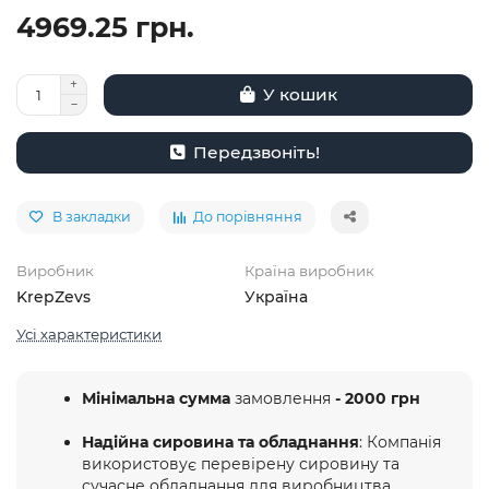
4969.25 грн.
У кошик
Передзвоніть!
В закладки
До порівняння
Виробник
Країна виробник
KrepZevs
Україна
Усі характеристики
Мінімальна сумма
замовлення
- 2000 грн
Надійна сировина та обладнання
: Компанія
використовує перевірену сировину та
сучасне обладнання для виробництва