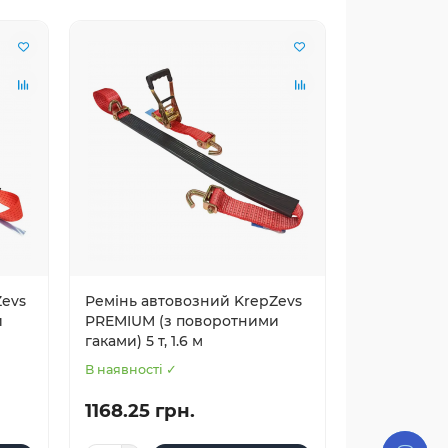
Zevs
Ремінь автовозний KrepZevs
и
PREMIUM (з поворотними
гаками) 5 т, 1.6 м
В наявності ✓
1168.25 грн.