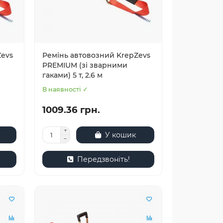
Zevs
Ремінь автовозний KrepZevs
PREMIUM (зі зварними
гаками) 5 т, 2.6 м
В наявності ✓
1009.36 грн.
У кошик
Передзвоніть!