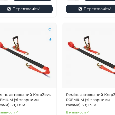
Передзвоніть!
Передзвоніть!
мінь автовозний KrepZevs
Ремінь автовозний Krep
EMIUM (зі зварними
PREMIUM (зі зварними
ами) 5 т, 1.8 м
гаками) 5 т, 1.9 м
наявності ✓
В наявності ✓