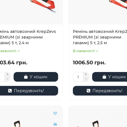
мінь автовозний KrepZevs
Ремінь автовозний Krep
EMIUM (зі зварними
PREMIUM (зі зварними
ками) 5 т, 2.4 м
гаками) 5 т, 2.5 м
наявності ✓
В наявності ✓
03.64 грн.
1006.50 грн.
У кошик
У кошик
Передзвоніть!
Передзвоніть!