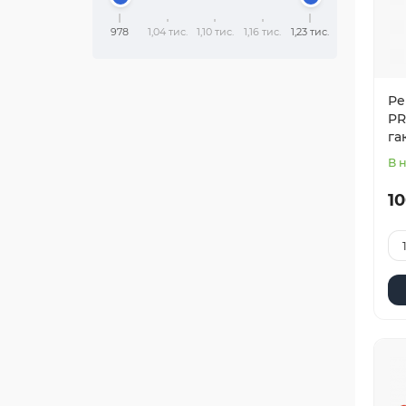
978
1,04 тис.
1,10 тис.
1,16 тис.
1,23 тис.
Ре
PR
га
В 
10