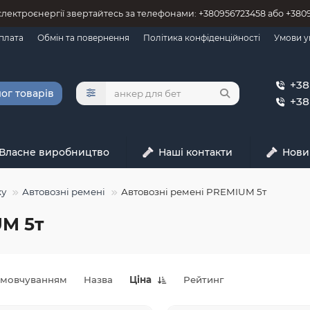
 єлектроєнергії звертайтесь за телефонами: +380956723458 або +38
оплата
Обмін та повернення
Політика конфіденційності
Умови у
+38
ог товарів
+38
Власне виробництво
Наші контакти
Нови
жу
Автовозні ремені
Автовозні ремені PREMIUM 5т
UM 5т
амовчуванням
Назва
Ціна
Рейтинг