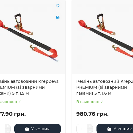
мінь автовозний KrepZevs
Ремінь автовозний Krep
EMIUM (зі зварними
PREMIUM (зі зварними
ами) 5 т, 1.5 м
гаками) 5 т, 1.6 м
наявності ✓
В наявності ✓
7.90 грн.
980.76 грн.
У кошик
У кошик