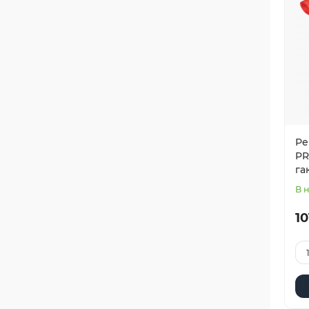
Ре
PR
гак
В 
10