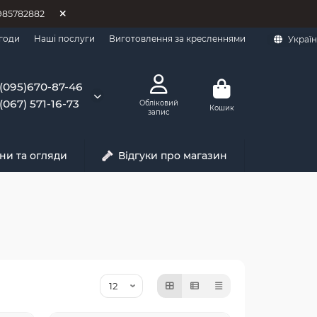
0985782882
годи
Наші послуги
Виготовлення за кресленнями
Украї
(095)670-87-46
(067) 571-16-73
Обліковий
Кошик
запис
ни та огляди
Відгуки про магазин