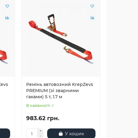
Zevs
Ремінь автовозний KrepZevs
PREMIUM (зі зварними
гаками) 5 т, 1.7 м
В наявності ✓
983.62 грн.
У кошик