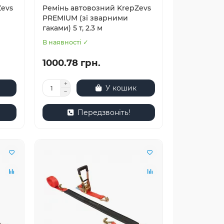
Zevs
Ремінь автовозний KrepZevs
PREMIUM (зі зварними
гаками) 5 т, 2.3 м
В наявності ✓
1000.78 грн.
У кошик
Передзвоніть!