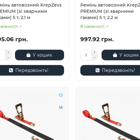
мінь автовозний KrepZevs
Ремінь автовозний Krep
EMIUM (зі зварними
PREMIUM (зі зварними
ами) 5 т, 2.1 м
гаками) 5 т, 2.2 м
наявності ✓
В наявності ✓
5.06 грн.
997.92 грн.
У кошик
У кошик
Передзвоніть!
Передзвоніть!