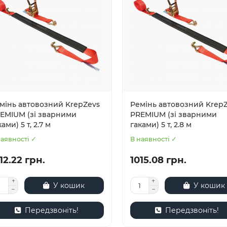
мінь автовозний KrepZevs
Ремінь автовозний Krep
EMIUM (зі зварними
PREMIUM (зі зварними
ами) 5 т, 2.7 м
гаками) 5 т, 2.8 м
наявності ✓
В наявності ✓
12.22 грн.
1015.08 грн.
У кошик
У кошик
Передзвоніть!
Передзвоніть!