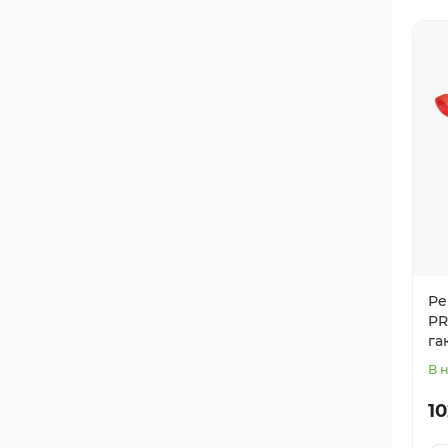
Ре
PR
га
В 
10