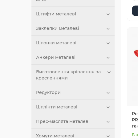
Штифти металевІ
Заклепки металеві
Шпонки металеві
Анкери металеві
Виготовлення кріплення за
кресленнями
Редуктори
Шплінти металеві
Ре
PR
Прес-маслята металеві
гак
В 
Хомути металеві