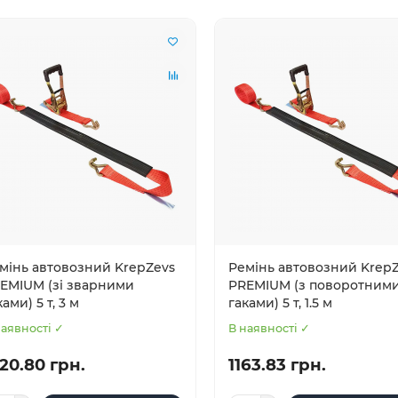
мінь автовозний KrepZevs
Ремінь автовозний Krep
EMIUM (зі зварними
PREMIUM (з поворотним
ками) 5 т, 3 м
гаками) 5 т, 1.5 м
наявності ✓
В наявності ✓
20.80 грн.
1163.83 грн.