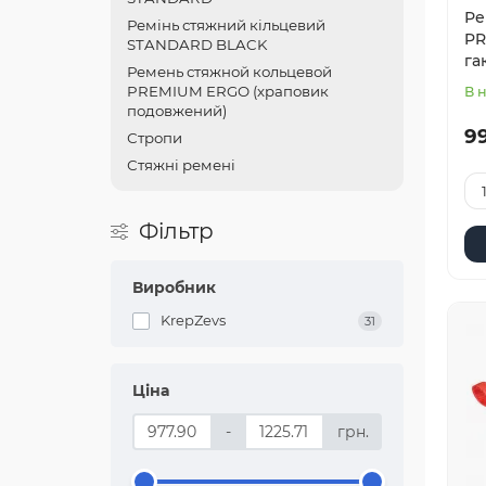
Ре
Ремінь стяжний кільцевий
PR
STANDARD BLACK
гак
Ремень стяжной кольцевой
PREMIUM ERGO (храповик
В 
подовжений)
99
Стропи
Стяжні ремені
Фільтр
Виробник
KrepZevs
31
Ціна
-
грн.