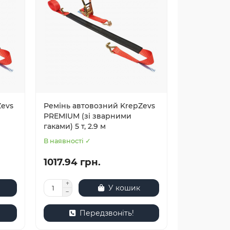
Zevs
Ремінь автовозний KrepZevs
PREMIUM (зі зварними
гаками) 5 т, 2.9 м
В наявності ✓
1017.94 грн.
У кошик
Передзвоніть!