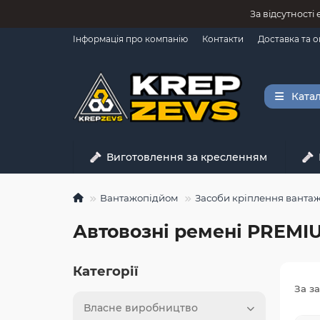
За відсутності
Інформація про компанію
Контакти
Доставка та 
Катал
Виготовлення за кресленням
Вантажопідйом
Засоби кріплення ванта
Автовозні ремені PREMI
Категорії
За з
Власне виробництво