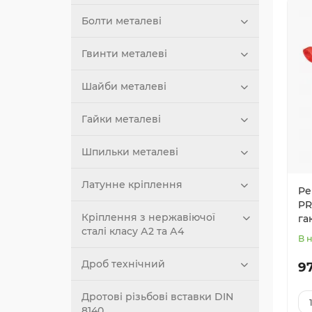
Болти металеві
Гвинти металеві
Шайби металеві
Гайки металеві
Шпильки металеві
Латунне кріплення
Ре
PR
Кріплення з нержавіючої
гак
сталі класу А2 та А4
В 
Дроб технічний
97
Дротові різьбові вставки DIN
8140