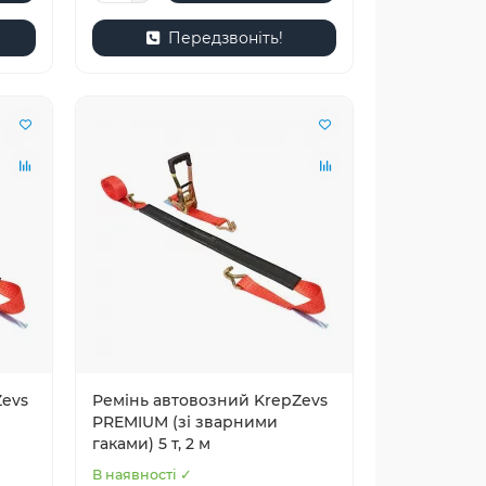
Передзвоніть!
Zevs
Ремінь автовозний KrepZevs
PREMIUM (зі зварними
гаками) 5 т, 2 м
В наявності ✓