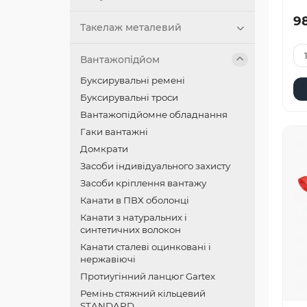
9
Такелаж металевий
Вантажопідйом
Буксирувальні ремені
Буксирувальні троси
Вантажопідйомне обладнання
Гаки вантажні
Домкрати
Засоби індивідуального захисту
Засоби кріплення вантажу
Канати в ПВХ оболонці
Канати з натуральних і
синтетичних волокон
Канати сталеві оцинковані і
нержавіючі
Протиугінний ланцюг Gartex
Ремінь стяжний кільцевий
STANDARD