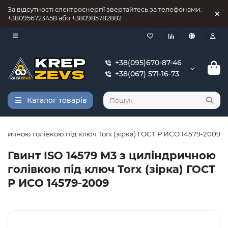
За відсутності єлектроєнергії звертайтесь за телефонами:
+380956723458 або +380985782882
+38(095)670-87-46
+38(067) 571-16-73
Каталог товарів
ндричною голівкою під ключ Torx (зірка) ГОСТ Р ИСО 14579-2009
Гвинт ISO 14579 М3 з циліндричною
голівкою під ключ Torx (зірка) ГОСТ
Р ИСО 14579-2009