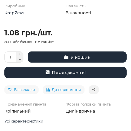
Виробник
Наявність
KrepZevs
В наявності
1.08 грн./шт.
5000 або більше - 1.03 грн./шт.
У кошик
Передзвоніть!
В закладки
До порівняння
Призначення гвинта
Форма головки гвинта
Кріпильний
Циліндрична
Усі характеристики