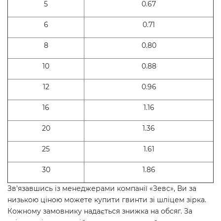
5
0.67
6
0.71
8
0.80
10
0.88
12
0.96
16
1.16
20
1.36
25
1.61
30
1.86
Зв'язавшись із менеджерами компанії «Зевс», Ви за
низькою ціною можете купити гвинти зі шліцем зірка.
Кожному замовнику надається знижка на обсяг. За