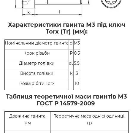
Характеристики гвинта М3 під ключ
Torx (Tr) (мм):
Номінальний діаметр гвинта
d
М3
Крок різьби
P
0.5
Діаметр голівки
d
5.5
k
Висота голівки
k
3
Розмір біти Torx
10
Таблиця теоретичної маси гвинтів М3
ГОСТ Р 14579-2009
Довжина гвинта,
Теоретична маса однієї одиниці,
мм
гр