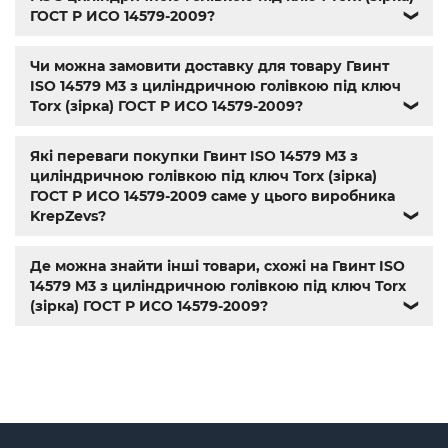
гайки и болты
,
болты харьков
,
болты гайки шайбы
,
ГОСТ Р ИСО 14579-2009?
❯
болты 10.9
,
болты 8.8
,
винты м8
,
болт нержавеющий м8
,
болты госты
,
стопорные гайки
,
магазин метизов киев
,
Чи можна замовити доставку для товару Гвинт
крепежные изделия
,
купить винты
,
болты киев
,
болты
ISO 14579 М3 з циліндричною голівкою під ключ
нержавейка
,
болты с гайкой
,
болт нержавійка
,
купить
Torx (зірка) ГОСТ Р ИСО 14579-2009?
❯
болт м8
,
болт м8 нержавейка
,
купить болт м 10
,
купить
болты м10
,
купить болты м8
Які переваги покупки Гвинт ISO 14579 М3 з
циліндричною голівкою під ключ Torx (зірка)
ГОСТ Р ИСО 14579-2009 саме у цього виробника
KrepZevs?
❯
Де можна знайти інші товари, схожі на Гвинт ISO
14579 М3 з циліндричною голівкою під ключ Torx
(зірка) ГОСТ Р ИСО 14579-2009?
❯