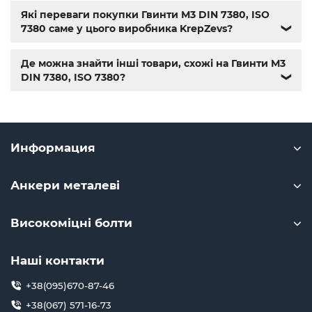
крепежные изделия
,
купить винты
,
болты киев
,
болты
Які переваги покупки Гвинти М3 DIN 7380, ISO
нержавейка
,
болты с гайкой
,
болт нержавійка
,
купить
7380 саме у цього виробника KrepZevs?
❯
болт м8
,
болт м8 нержавейка
,
купить болт м 10
,
купить
болты м10
,
купить болты м8
Де можна знайти інші товари, схожі на Гвинти М3
DIN 7380, ISO 7380?
❯
Информация
Анкери металеві
Високоміцні болти
Наші контакти
+38(095)670-87-46
+38(067) 571-16-73