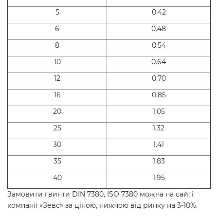
5
0.42
6
0.48
8
0.54
10
0.64
12
0.70
16
0.85
20
1.05
25
1.32
30
1.41
35
1.83
40
1.95
Замовити гвинти DIN 7380, ISO 7380 можна на сайті
компанії «Зевс» за ціною, нижчою від ринку на 3-10%.