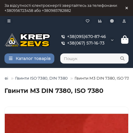
За відсутності єлектроєнергії звертайтесь за телефонами:
+380956723458 або +380985782882
+38(095)670-87-46
+38(067) 571-16-73
Каталог товарів
леві
Гвинти ISO 7380, DIN 7380
Гвинти М3 DIN 7380, ISO 738
Гвинти М3 DIN 7380, ISO 7380