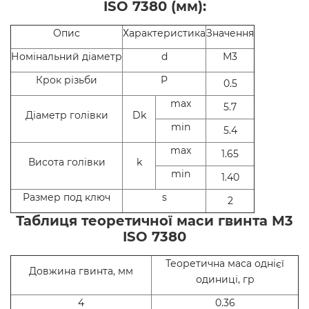
ISO 7380 (мм):
Опис
Характеристика
Значення
Номінальний діаметр
d
М3
Крок різьби
P
0.5
max
5.7
Діаметр голівки
Dk
min
5.4
max
1.65
Висота голівки
k
min
1.40
Размер под ключ
s
2
Таблиця теоретичної маси гвинта М3
ISO 7380
Теоретична маса однієї
Довжина гвинта, мм
одиниці, гр
4
0.36