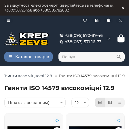
За відсутності єлектроєнергії звертайтесь за телефонами:
+380956723458 або +380985782882
+38(095)670-87-46
+38(067) 571-16-73
Каталог товарів
Гвинти клас міцності 12.9
Гвинти ISO 14579 високоміцні 12.9
Гвинти ISO 14579 високоміцні 12.9