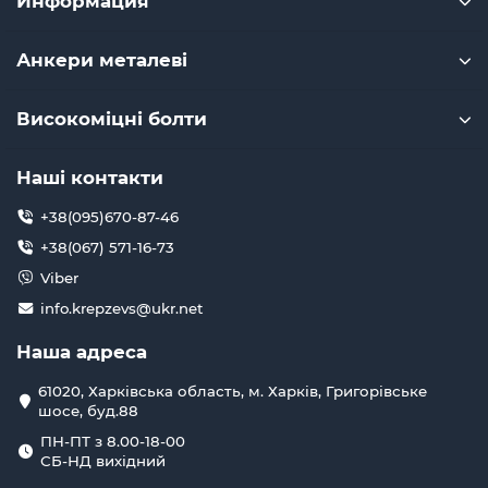
Информация
Анкери металеві
Високоміцні болти
Наші контакти
+38(095)670-87-46
+38(067) 571-16-73
Viber
info.krepzevs@ukr.net
Наша адреса
61020, Харківська область, м. Харків, Григорівське
шосе, буд.88
ПН-ПТ з 8.00-18-00
СБ-НД вихідний