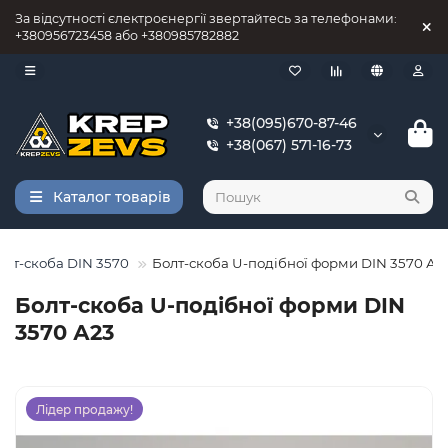
За відсутності єлектроєнергії звертайтесь за телефонами:
+380956723458 або +380985782882
+38(095)670-87-46
+38(067) 571-16-73
Каталог товарів
олт-скоба DIN 3570
Болт-скоба U-подібної форми DIN 3570 А2
Болт-скоба U-подібної форми DIN
3570 А23
Лідер продажу!