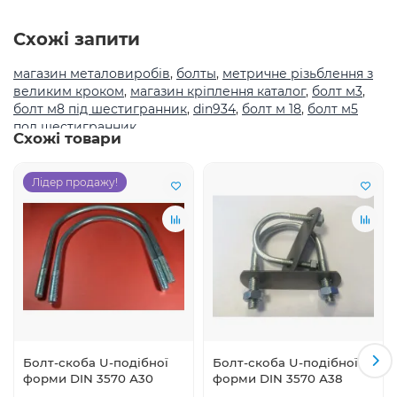
Схожі запити
магазин металовиробів
,
болты
,
метричне різьблення з
великим кроком
,
магазин кріплення каталог
,
болт м3
,
болт м8 під шестигранник
,
din934
,
болт м 18
,
болт м5
под шестигранник
Схожі товари
Лідер продажу!
Болт-скоба U-подібної
Болт-скоба U-подібної
форми DIN 3570 А30
форми DIN 3570 А38