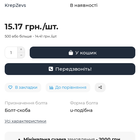
KrepZevs
В наявності
15.17 грн./шт.
500 або більше - 14.41 грн./шт.
У кошик
Передзвоніть!
В закладки
До порівняння
Призначення болта
Форма болта
Болт-скоба
u-подібна
Усі характеристики
Мінімальна сумма
замовлення
- 2000 грн