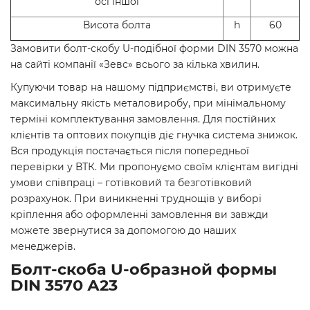
осі іншої
Висота болта
h
60
Замовити болт-скобу U-подібної форми DIN 3570 можна
на сайті компанії «Зевс» всього за кілька хвилин.
Купуючи товар на нашому підприємстві, ви отримуєте
максимальну якість металовиробу, при мінімальному
терміні комплектування замовлення. Для постійних
клієнтів та оптових покупців діє гнучка система знижок.
Вся продукція постачається після попередньої
перевірки у ВТК. Ми пропонуємо своїм клієнтам вигідні
умови співпраці – готівковий та безготівковий
розрахунок. При виникненні труднощів у виборі
кріплення або оформленні замовлення ви завжди
можете звернутися за допомогою до наших
менеджерів.
Болт-скоба U-образной формы
DIN 3570 А23