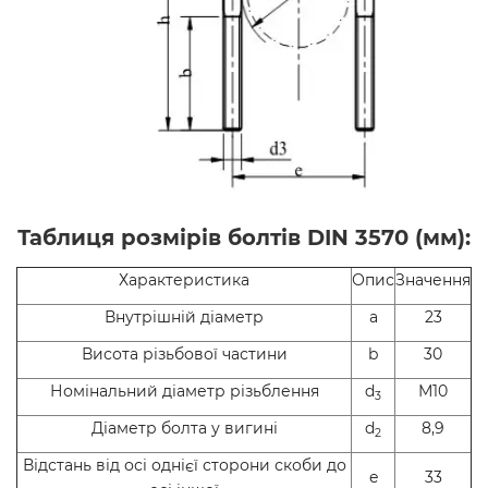
Таблиця розмірів болтів DIN 3570 (мм):
Характеристика
Опис
Значення
Внутрішній діаметр
a
23
Висота різьбової частини
b
30
Номінальний діаметр різьблення
d
М10
3
Діаметр болта у вигині
d
8,9
2
Відстань від осі однієї сторони скоби до
e
33