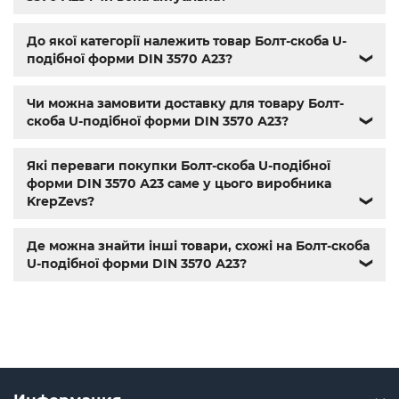
болт м 10
,
din934
,
крепеж
,
болт м12 размеры
,
болт м14 1.5
,
болт м5 под шестигранник
,
болт м 18
,
болт м 9
,
болт м7
шаг 1
,
болт м9
,
болт м 24
,
din 6325
,
din 6799
,
din 11024
,
din
До якої категорії належить товар Болт-скоба U-
6334
,
din 929
,
дин 912
,
магазин крепежа харьков
,
подібної форми DIN 3570 А23?
❯
крепёжный магазин
,
гайки купить
,
метизы оптом
,
крепеж харьков
,
крепежи магазин
,
магазин болтов
,
Чи можна замовити доставку для товару Болт-
гайки и болты
,
болты харьков
,
болты гайки шайбы
,
скоба U-подібної форми DIN 3570 А23?
❯
болты 10.9
,
болты 8.8
,
винты м8
,
болт нержавеющий м8
,
болты госты
,
стопорные гайки
,
магазин метизов киев
,
крепежные изделия
,
купить винты
,
болты киев
,
болты
Які переваги покупки Болт-скоба U-подібної
нержавейка
,
болты с гайкой
,
болт нержавійка
,
купить
форми DIN 3570 А23 саме у цього виробника
болт м8
,
болт м8 нержавейка
,
купить болт м 10
,
купить
KrepZevs?
❯
болты м10
,
купить болты м8
Де можна знайти інші товари, схожі на Болт-скоба
U-подібної форми DIN 3570 А23?
❯