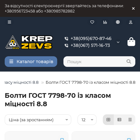
За відсутності єлектроєнергії звертайтесь за телефонами:
+380956723458 або +380985782882
+38(095)670-87-46
+38(067) 571-16-73
Каталог товарів
класу міцності 8.8
Болти ГОСТ 7798-70 із класом міцності 8.8
Болти ГОСТ 7798-70 із класом
міцності 8.8